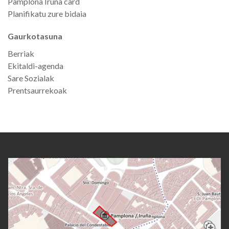
Pamplona Iruña card
Planifikatu zure bidaia
Gaurkotasuna
Berriak
Ekitaldi-agenda
Sare Sozialak
Prentsaurrekoak