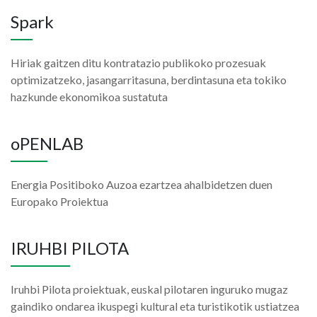
Spark
Hiriak gaitzen ditu kontratazio publikoko prozesuak
optimizatzeko, jasangarritasuna, berdintasuna eta tokiko
hazkunde ekonomikoa sustatuta
oPENLAB
Energia Positiboko Auzoa ezartzea ahalbidetzen duen
Europako Proiektua
IRUHBI PILOTA
Iruhbi Pilota proiektuak, euskal pilotaren inguruko mugaz
gaindiko ondarea ikuspegi kultural eta turistikotik ustiatzea