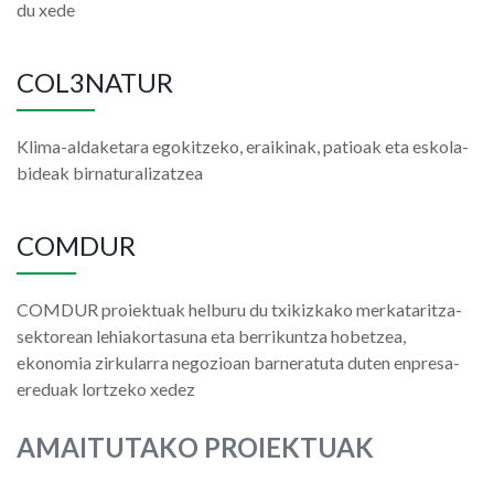
du xede
COL3NATUR
Klima-aldaketara egokitzeko, eraikinak, patioak eta eskola-
bideak birnaturalizatzea
COMDUR
COMDUR proiektuak helburu du txikizkako merkataritza-
sektorean lehiakortasuna eta berrikuntza hobetzea,
ekonomia zirkularra negozioan barneratuta duten enpresa-
ereduak lortzeko xedez
AMAITUTAKO PROIEKTUAK