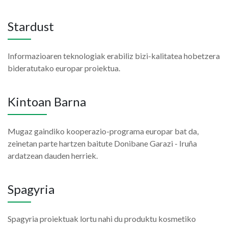
Stardust
Informazioaren teknologiak erabiliz bizi-kalitatea hobetzera
bideratutako europar proiektua.
Kintoan Barna
Mugaz gaindiko kooperazio-programa europar bat da,
zeinetan parte hartzen baitute Donibane Garazi - Iruña
ardatzean dauden herriek.
Spagyria
Spagyria proiektuak lortu nahi du produktu kosmetiko