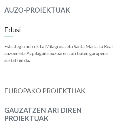
AUZO-PROIEKTUAK
Edusi
Estrategia horrek La Milagrosa eta Santa María La Real
auzoen eta Azpilagaña auzoaren zati baten garapena
sustatzen du.
EUROPAKO PROIEKTUAK
GAUZATZEN ARI DIREN
PROIEKTUAK