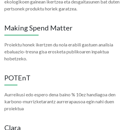
ekologikoen gainean ikertzea eta desgaitasunen bat duten
pertsonek produktu horiek garatzea.
Making Spend Matter
Proiektu honek ikertzen du nola erabili gastuen analisia
ebaluazio-tresna gisa erosketa publikoaren inpaktua
hobetzeko.
POTEnT
Aurreikusi edo espero dena baino % 10ez handiagoa den
karbono-murrizketarantz aurrerapausoa egin nahi duen
proiektua
Clara