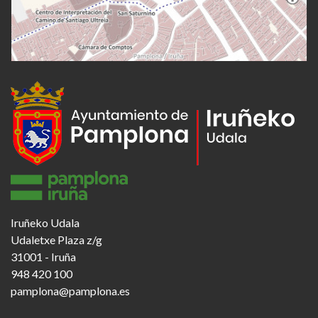
Iruñeko Udala
Udaletxe Plaza z/g
31001 - Iruña
948 420 100
pamplona@pamplona.es