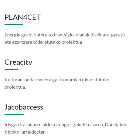
PLAN4CET
Energia garbi baterako trantsizio-planak diseinatu, garatu
eta ezartzera bideratutako proiektua
Creacity
Kulturan, ondarean eta gastronomian oinarritutako
proiektua.
Jacobaccess
Irisgarritasunaren aldeko mugaz gaindiko sarea, Donejakue
bideko lurraldeetan.