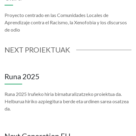
Proyecto centrado en las Comunidades Locales de
Aprendizaje contra el Racismo, la Xenofobia y los discursos
de odio
NEXT PROIEKTUAK
Runa 2025
Runa 2025 Iruñeko hiria birnaturalizatzeko proiektua da.
Helburua hiriko azpiegitura berde eta urdinen sarea osatzea
da.
Next Generation EU