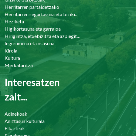
Herritarren partaidetzako
Herritarren segurtasuna eta bizikidetasuna
Heziketa
Higikortasuna eta garraioa
Hirigintza, etxebizitza eta azpiegiturak
Ingurumena eta osasuna
Kirola
Kultura
Merkataritza
Interesatzen
zait...
Adinekoak
Aniztasun kulturala
Elkarteak
Ezgaitasuna