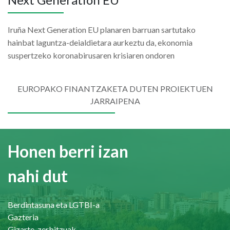
Iruña Next Generation EU planaren barruan sartutako
hainbat laguntza-deialdietara aurkeztu da, ekonomia
suspertzeko koronabirusaren krisiaren ondoren
EUROPAKO FINANTZAKETA DUTEN PROIEKTUEN
JARRAIPENA
Honen berri izan
nahi dut
Berdintasuna eta LGTBI-a
Gazteria
Gizarte-zerbitzuak