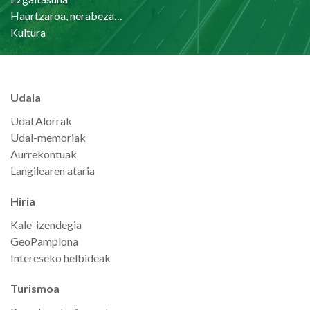
Haurtzaroa, nerabezaroa eta familia
Kultura
Udala
Udal Alorrak
Udal-memoriak
Aurrekontuak
Langilearen ataria
Hiria
Kale-izendegia
GeoPamplona
Intereseko helbideak
Turismoa