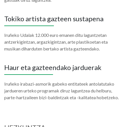
Tokiko artista gazteen sustapena
Iruñeko Udalak 12.000 euro emanen ditu laguntzetan
antzerkigintzan, argazkigintzan, arte plastikoetan eta
musikan diharduten bertako artista gazteendako.
Haur eta gazteendako jarduerak
Iruñeko irabazi-asmorik gabeko entitateek antolatutako
jardueren urteko programak diruz laguntzea du helburu,
parte-hartzaileen bizi-baldintzak eta -kalitatea hobetzeko.