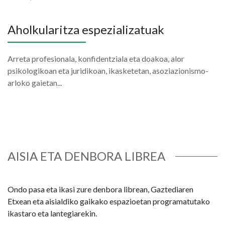
Aholkularitza espezializatuak
Arreta profesionala, konfidentziala eta doakoa, alor
psikologikoan eta juridikoan, ikasketetan, asoziazionismo-
arloko gaietan...
AISIA ETA DENBORA LIBREA
Ondo pasa eta ikasi zure denbora librean, Gaztediaren
Etxean eta aisialdiko gaikako espazioetan programatutako
ikastaro eta lantegiarekin.