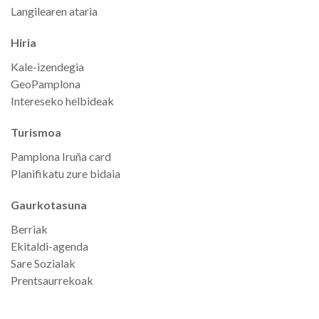
Langilearen ataria
Hiria
Kale-izendegia
GeoPamplona
Intereseko helbideak
Turismoa
Pamplona Iruña card
Planifikatu zure bidaia
Gaurkotasuna
Berriak
Ekitaldi-agenda
Sare Sozialak
Prentsaurrekoak