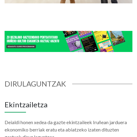
Irudia
DIRULAGUNTZAK
Ekintzailetza
Deialdi honen xedea da gazte ekintzaileek Iruñean jarduera
ekonomiko berriak eratu eta abiatzeko izaten dituzten
gastuak diruz laguntzea.