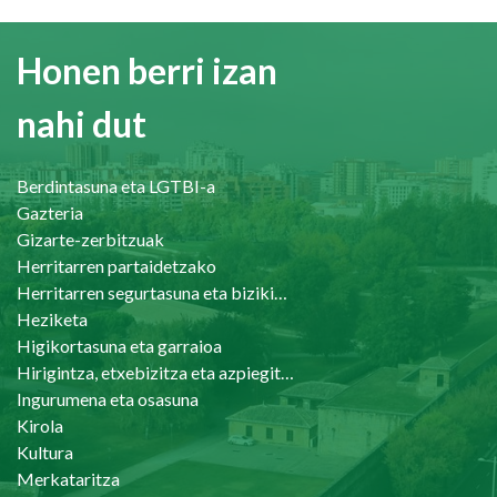
Honen berri izan
nahi dut
Berdintasuna eta LGTBI-a
Gazteria
Gizarte-zerbitzuak
Herritarren partaidetzako
Herritarren segurtasuna eta bizikidetasuna
Heziketa
Higikortasuna eta garraioa
Hirigintza, etxebizitza eta azpiegiturak
Ingurumena eta osasuna
Kirola
Kultura
Merkataritza