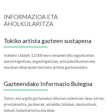
INFORMAZIOA ETA
AHOLKULARITZA
Tokiko artista gazteen sustapena
Iruñeko Udalak 12.000 euro emanen ditu laguntzetan
antzerkigintzan, argazkigintzan, arte plastikoetan eta
musikan diharduten bertako artista gazteendako.
Gazteendako Informazio Bulegoa
Zatoz, eta argitu gai hauetaz dituzun zalantzak: lana, kirola,
prestakuntza, jarduerak, aisialdia, bidaiak, deskontuak,
bekak, boluntariotza eta abar.