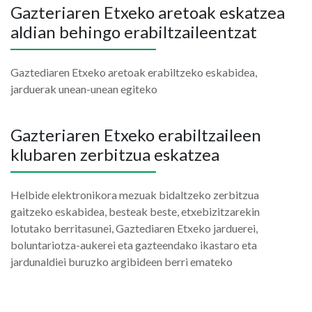
Gazteriaren Etxeko aretoak eskatzea
aldian behingo erabiltzaileentzat
Gaztediaren Etxeko aretoak erabiltzeko eskabidea,
jarduerak unean-unean egiteko
Gazteriaren Etxeko erabiltzaileen
klubaren zerbitzua eskatzea
Helbide elektronikora mezuak bidaltzeko zerbitzua
gaitzeko eskabidea, besteak beste, etxebizitzarekin
lotutako berritasunei, Gaztediaren Etxeko jarduerei,
boluntariotza-aukerei eta gazteendako ikastaro eta
jardunaldiei buruzko argibideen berri emateko