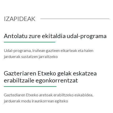
IZAPIDEAK
Antolatu zure ekitaldia udal-programa
Udal-programa, Iruñean gazteen elkarteak eta haien
jarduerak sustatzen jarraitzeko
Gazteriaren Etxeko gelak eskatzea
erabiltzaile egonkorrentzat
Gaztediaren Etxeko aretoak erabiltzeko eskabidea,
jarduerak modu iraunkorrean egiteko