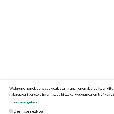
Webgune honek bere cookieak eta hirugarrenenak erabiltzen ditu o
nabigazioari buruzko informazioa biltzeko, webgunearen trafikoa a
Informazio gehiago
Derrigorrezkoa