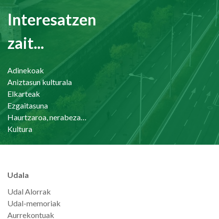
Interesatzen
zait...
Adinekoak
Aniztasun kulturala
Elkarteak
Ezgaitasuna
Haurtzaroa, nerabezaroa eta familia
Kultura
Udala
Udal Alorrak
Udal-memoriak
Aurrekontuak