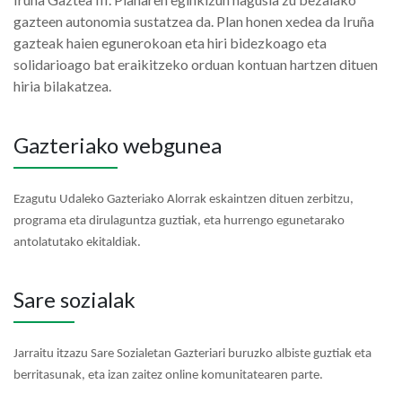
gazteen autonomia sustatzea da. Plan honen xedea da Iruña
gazteak haien egunerokoan eta hiri bidezkoago eta
solidarioago bat eraikitzeko orduan kontuan hartzen dituen
hiria bilakatzea.
Gazteriako webgunea
Ezagutu Udaleko Gazteriako Alorrak eskaintzen dituen zerbitzu,
programa eta dirulaguntza guztiak, eta hurrengo egunetarako
antolatutako ekitaldiak.
Sare sozialak
Jarraitu itzazu Sare Sozialetan Gazteriari buruzko albiste guztiak eta
berritasunak, eta izan zaitez online komunitatearen parte.