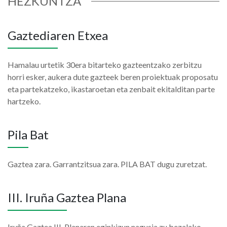
HEZKUNTZA
Gaztediaren Etxea
Hamalau urtetik 30era bitarteko gazteentzako zerbitzu
horri esker, aukera dute gazteek beren proiektuak proposatu
eta partekatzeko, ikastaroetan eta zenbait ekitalditan parte
hartzeko.
Pila Bat
Gaztea zara. Garrantzitsua zara. PILA BAT dugu zuretzat.
III. Iruña Gaztea Plana
Iruña Gaztea III. Planaren eginkizun nagusia zu bezalako