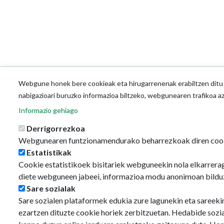
Webgune honek bere cookieak eta hirugarrenenak erabiltzen ditu o
nabigazioari buruzko informazioa biltzeko, webgunearen trafikoa a
Informazio gehiago
Derrigorrezkoa
Webgunearen funtzionamendurako beharrezkoak diren coo
Estatistikak
Cookie estatistikoek bisitariek webguneekin nola elkarrerag
diete webguneen jabeei, informazioa modu anonimoan bildu
Sare sozialak
Sare sozialen plataformek edukia zure lagunekin eta sareeki
ezartzen dituzte cookie horiek zerbitzuetan. Hedabide sozi