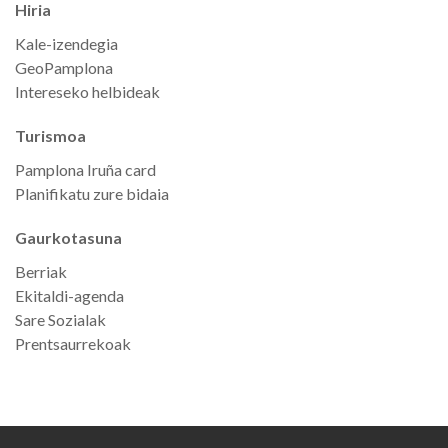
Hiria
Kale-izendegia
GeoPamplona
Intereseko helbideak
Turismoa
Pamplona Iruña card
Planifikatu zure bidaia
Gaurkotasuna
Berriak
Ekitaldi-agenda
Sare Sozialak
Prentsaurrekoak