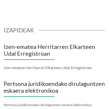
IZAPIDEAK
Izen-ematea Herritarren Elkarteen
Udal Erregistroan
Izen-ematea Herritarren Elkarteen Udal Erregistroan
Pertsona juridikoendako dirulaguntzen
eskaera elektronikoa
Pertsona juridikoendako dirulaguntzen eskaera elektronikoa