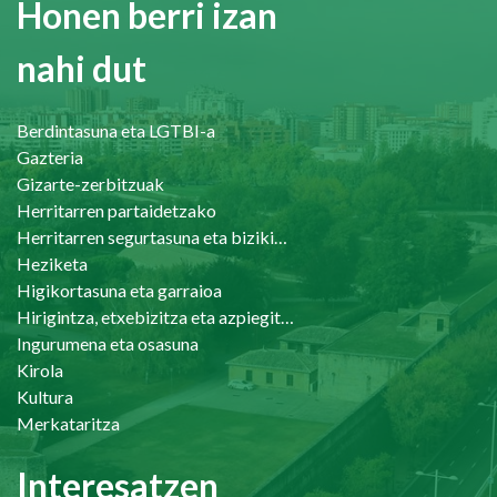
Honen berri izan
nahi dut
Berdintasuna eta LGTBI-a
Gazteria
Gizarte-zerbitzuak
Herritarren partaidetzako
Herritarren segurtasuna eta bizikidetasuna
Heziketa
Higikortasuna eta garraioa
Hirigintza, etxebizitza eta azpiegiturak
Ingurumena eta osasuna
Kirola
Kultura
Merkataritza
Interesatzen