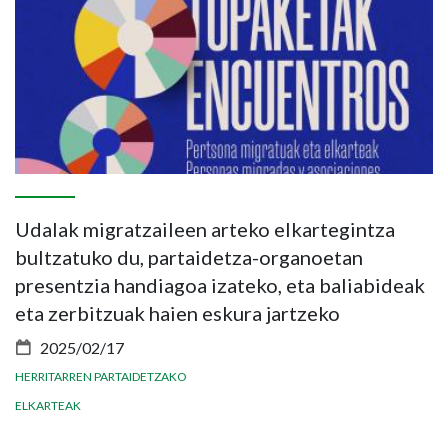
Udalak migratzaileen arteko elkartegintza
I
bultzatuko du, partaidetza-organoetan
h
presentzia handiagoa izateko, eta baliabideak
d
eta zerbitzuak haien eskura jartzeko
2025/02/17
EL
HERRITARREN PARTAIDETZAKO
ELKARTEAK