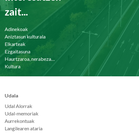
zait...
Adinekoak
Aniztasun kulturala
Elkarteak
Ezgaitasuna
Haurtzaroa, nerabezaroa eta familia
Kultura
Udala
Udal Alorrak
Udal-memoriak
Aurrekontuak
Langilearen ataria