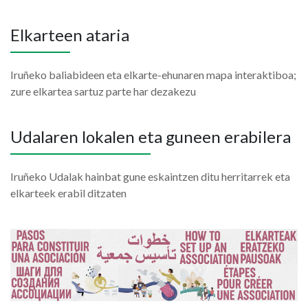
Elkarteen ataria
Iruñeko baliabideen eta elkarte-ehunaren mapa interaktiboa;
zure elkartea sartuz parte har dezakezu
Udalaren lokalen eta guneen erabilera
Iruñeko Udalak hainbat gune eskaintzen ditu herritarrek eta
elkarteek erabil ditzaten