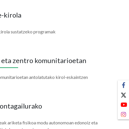
e-kirola
kirola sustatzeko programak
n eta zentro komunitarioetan
omunitarioetan antolatutako kirol-eskaintzen
ontagailurako
deak ariketa fisikoa modu autonomoan edonoiz eta