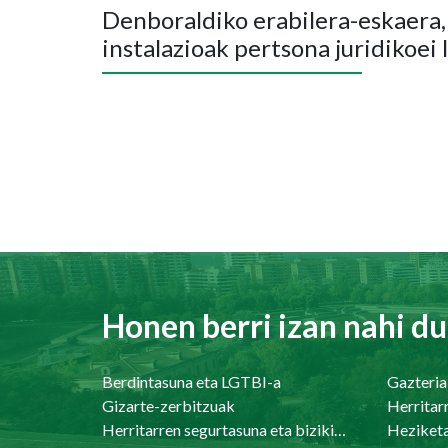
Denboraldiko erabilera-eskaera,
instalazioak pertsona juridikoei
Honen berri izan nahi du
Berdintasuna eta LGTBI-a
Gazteria
Gizarte-zerbitzuak
Herritar
Herritarren segurtasuna eta bizikidetasuna
Heziket