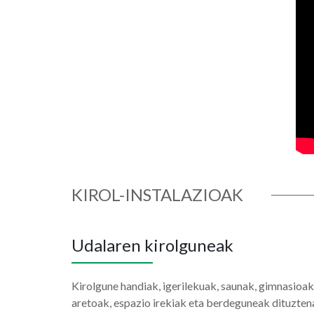
KIROL-INSTALAZIOAK
Udalaren kirolguneak
Kirolgune handiak, igerilekuak, saunak, gimnasioak
aretoak, espazio irekiak eta berdeguneak dituzten