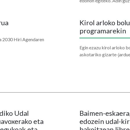
edonon egiteko. Adin guz
rua
Kirol arloko bol
programarekin
ña 2030 Hiri Agendaren
Egin ezazu kirol arloko b
askotariko gizarte-jardu
diko Udal
Baimen-eskaera,
uavoxerako eta
edozein udal-kir
negukoak eta
bakoitzean libr