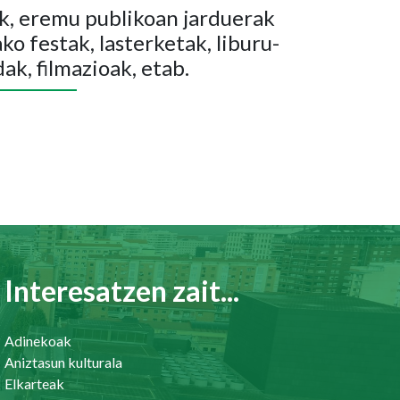
, eremu publikoan jarduerak
ko festak, lasterketak, liburu-
ak, filmazioak, etab.
Interesatzen zait...
Adinekoak
Aniztasun kulturala
Elkarteak