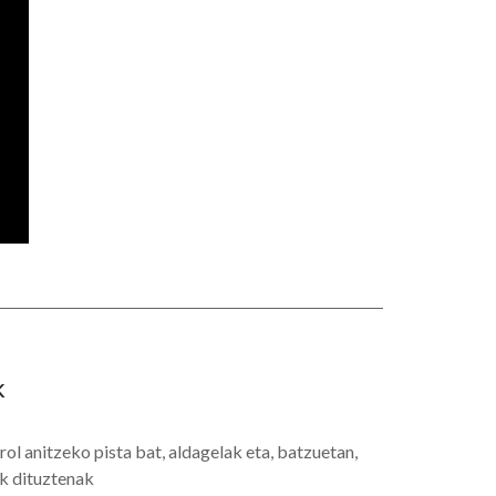
k
ol anitzeko pista bat, aldagelak eta, batzuetan,
ak dituztenak