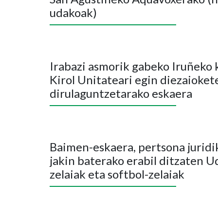
udakoak)
Irabazi asmorik gabeko Iruñeko k
Kirol Unitateari egin diezaiokete
dirulaguntzetarako eskaera
Baimen-eskaera, pertsona juridi
jakin baterako erabil ditzaten U
zelaiak eta softbol-zelaiak