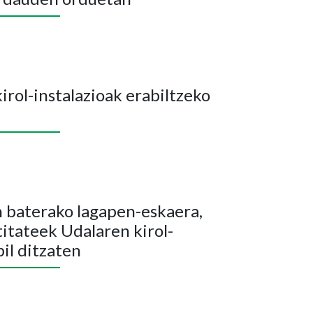
irol-instalazioak erabiltzeko
n baterako lagapen-eskaera,
itateek Udalaren kirol-
bil ditzaten