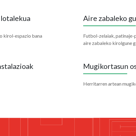
ilotalekua
Aire zabaleko g
o kirol-espazio bana
Futbol-zelaiak, patinaje-
aire zabaleko kirolgune 
nstalazioak
Mugikortasun os
Herritarren artean mugik