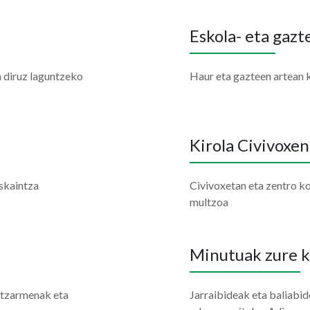
Eskola- eta gazt
 diruz laguntzeko
Haur eta gazteen artean 
Kirola Civivoxe
eskaintza
Civivoxetan eta zentro k
multzoa
Minutuak zure k
itzarmenak eta
Jarraibideak eta baliabi