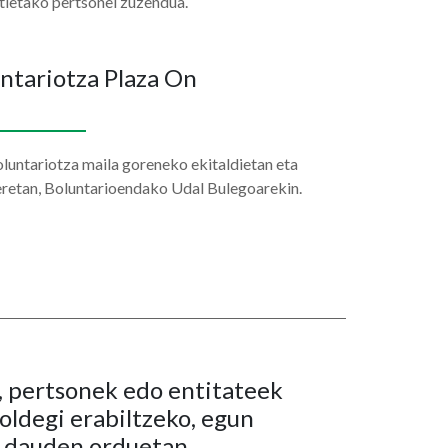
tietako pertsonei zuzendua.
untariotza Plaza On
oluntariotza maila goreneko ekitaldietan eta
eretan, Boluntarioendako Udal Bulegoarekin.
 pertsonek edo entitateek
oldegi erabiltzeko, egun
e dauden orduetan