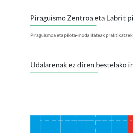
Piraguismo Zentroa eta Labrit p
Piraguismoa eta pilota-modalitateak praktikatzek
Udalarenak ez diren bestelako i