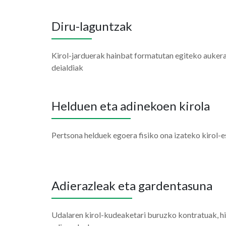
Diru-laguntzak
Kirol-jarduerak hainbat formatutan egiteko aukera
deialdiak
Helduen eta adinekoen kirola
Pertsona helduek egoera fisiko ona izateko kirol-
Adierazleak eta gardentasuna
Udalaren kirol-kudeaketari buruzko kontratuak, h