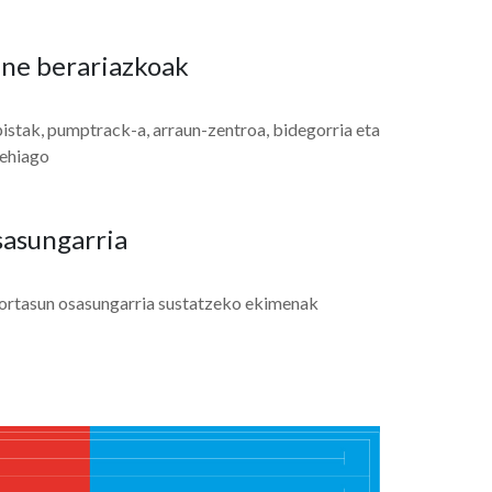
une berariazkoak
pistak, pumptrack-a, arraun-zentroa, bidegorria eta
gehiago
asungarria
ortasun osasungarria sustatzeko ekimenak