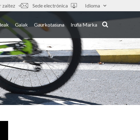
 zaitez
Sede electrónica
Idioma
deak
Gaiak
Gaurkotasuna
Iruña Marka