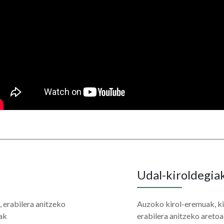
Udal-kiroldegia
, erabilera anitzeko
Auzoko kirol-eremuak, kir
ak
erabilera anitzeko areto