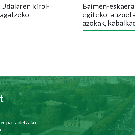
 Udalaren kirol-
Baimen-eskaerak
 lagatzeko
egiteko: auzoeta
azokak, kabalkad
t
ren partaidetzako
a