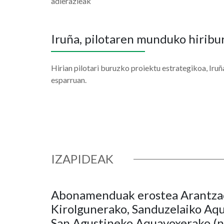
adierazleak
Iruña, pilotaren munduko hiribu
Hirian pilotari buruzko proiektu estrategikoa, Iru
esparruan.
IZAPIDEAK
Abonamenduak erostea Arantza
Kirolgunerako, Sanduzelaiko Aq
San Agustineko Aquavoxerako (