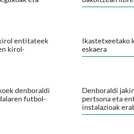
irol entitateek
Ikastetxeetako k
n kirol-
eskaera
koek denboraldi
Denboraldi jaki
dalaren futbol-
pertsona eta ent
instalazioak era