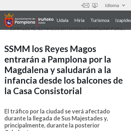
Skip
Idioma
Tresnak
to
main
Udala
Hiria
Turismoa
Izapide
Main
content
SSMM LOS REYES MAGOS ENTRARÁN A PAMPLONA POR LA MAGDALENA Y SALUDARÁN A LA INFANCIA DESDE LOS BALCONES DE LA CASA CONSISTORIAL
navigation
(euskera)
SSMM
SSMM los Reyes Magos
entrarán a Pamplona por la
los
Magdalena y saludarán a la
Reyes
infancia desde los balcones de
Magos
la Casa Consistorial
entrarán
a
El tráfico por la ciudad se verá afectado
durante la llegada de Sus Majestades y,
Pamplona
principalmente, durante la posterior