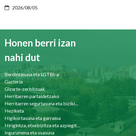
2026/08/05
Honen berri izan
nahi dut
Berdintasuna eta LGTBI-a
Gazteria
Gizarte-zerbitzuak
Herritarren partaidetzako
Herritarren segurtasuna eta bizikidetasuna
Heziketa
Higikortasuna eta garraioa
Hirigintza, etxebizitza eta azpiegiturak
Ingurumena eta osasuna