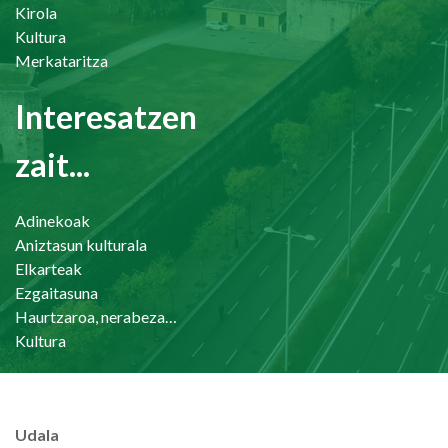
Kirola
Kultura
Merkataritza
Interesatzen
zait...
Adinekoak
Aniztasun kulturala
Elkarteak
Ezgaitasuna
Haurtzaroa, nerabezaroa eta familia
Kultura
Udala