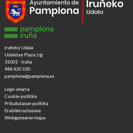
Iruñeko Udala
Udaletxe Plaza z/g
31001 - Iruña
948 420 100
pamplona@pamplona.es
Footer
Lege-oharra
menu
Cookie-politika
Pribatutasun-politika
Erabilerraztasuna
Webgunearen mapa