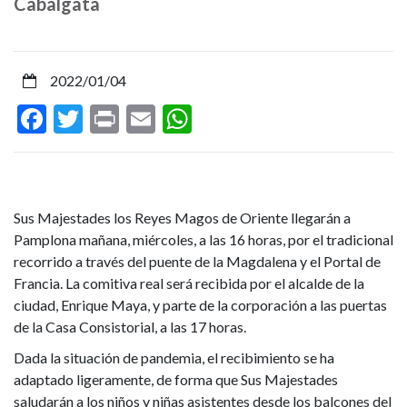
Cabalgata
por
la
2022/01/04
Magdalena
Facebook
Twitter
Print
Email
WhatsApp
y
saludarán
a
Sus Majestades los Reyes Magos de Oriente llegarán a
Pamplona mañana, miércoles, a las 16 horas, por el tradicional
la
recorrido a través del puente de la Magdalena y el Portal de
infancia
Francia. La comitiva real será recibida por el alcalde de la
ciudad, Enrique Maya, y parte de la corporación a las puertas
desde
de la Casa Consistorial, a las 17 horas.
Dada la situación de pandemia, el recibimiento se ha
los
adaptado ligeramente, de forma que Sus Majestades
saludarán a los niños y niñas asistentes desde los balcones del