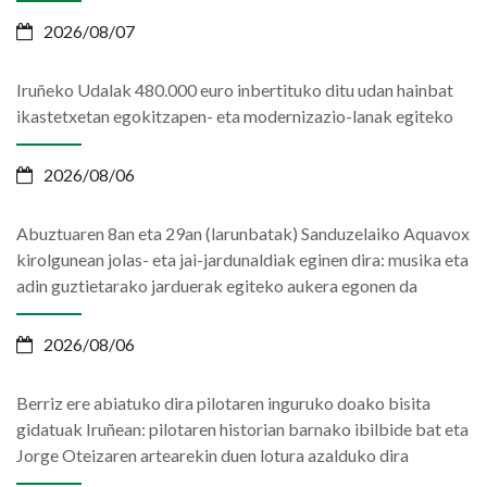
2026/08/07
Iruñeko Udalak 480.000 euro inbertituko ditu udan hainbat
ikastetxetan egokitzapen- eta modernizazio-lanak egiteko
2026/08/06
Abuztuaren 8an eta 29an (larunbatak) Sanduzelaiko Aquavox
kirolgunean jolas- eta jai-jardunaldiak eginen dira: musika eta
adin guztietarako jarduerak egiteko aukera egonen da
2026/08/06
Berriz ere abiatuko dira pilotaren inguruko doako bisita
gidatuak Iruñean: pilotaren historian barnako ibilbide bat eta
Jorge Oteizaren artearekin duen lotura azalduko dira