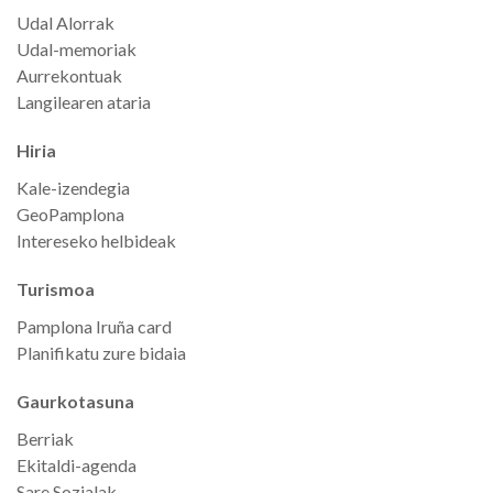
Udal Alorrak
Udal-memoriak
Aurrekontuak
Langilearen ataria
Hiria
Kale-izendegia
GeoPamplona
Intereseko helbideak
Turismoa
Pamplona Iruña card
Planifikatu zure bidaia
Gaurkotasuna
Berriak
Ekitaldi-agenda
Sare Sozialak