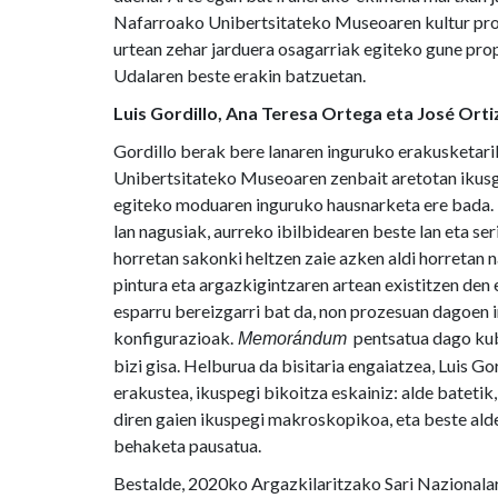
Nafarroako Unibertsitateko Museoaren kultur pr
urtean zehar jarduera osagarriak egiteko gune prop
Udalaren beste erakin batzuetan.
Luis Gordillo, Ana Teresa Ortega eta José Ort
Gordillo berak bere lanaren inguruko erakusketar
Unibertsitateko Museoaren zenbait aretotan ikusgai
egiteko moduaren inguruko hausnarketa ere bada. 
lan nagusiak, aurreko ibilbidearen beste lan eta s
horretan sakonki heltzen zaie azken aldi horretan 
pintura eta argazkigintzaren artean existitzen den 
esparru bereizgarri bat da, non prozesuan dagoen i
konfigurazioak.
pentsatua dago kubo
Memorándum
bizi gisa. Helburua da bisitaria engaiatzea, Luis G
erakustea, ikuspegi bikoitza eskainiz: alde bateti
diren gaien ikuspegi makroskopikoa, eta beste alde
behaketa pausatua.
Bestalde, 2020ko Argazkilaritzako Sari Nazionala