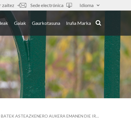
 zaitez
Sede electrónica
Idioma
deak
Gaiak
Gaurkotasuna
Iruña Marka
UDALAREN ETA NAFARROAKO UNIBERTSITATEKO MUSEOAREN ARTEKO HITZARMEN BATEK ASTEAZKENERO AUKERA EMANEN DIE IRUÑEKO BIZILAGUNEI BERE ERAKUSKETAK DOAN BISITATZEKO