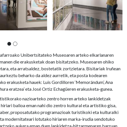
Nafarroako Unibertsitateko Museoaren arteko elkarlanaren
 emanen die erakusketak doan bisitatzeko. Museoaren ohiko
ara, eta arratsaldez, bostetatik zortzietara. Bisitariak Iruñean
 aurkeztu beharko da aldez aurretik, eta posta kodearen
ako erakusketa hauek: Luis Gordilloren ‘Memorándum’, Ana
 hura eratzea’ eta José Ortiz Echagüeren erakusketa-gunea.
tistikorako nazioarteko zentro horren arteko lankidetzak
hiriari balioa eman nahi dio zentro kultural eta artistiko gisa,
aber, proposatutako programazioak turistikoki eta kulturalki
 eta modernitateari lotutako hiriaren marka-irudia sendotuko
 jartzeko aukera eman duen lankidetza-hitzarmenaren barruan,