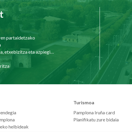
t
ren partaidetzako
a
Hirigintza, etxebizitza eta azpiegiturak
ritza
Turismoa
zendegia
Pamplona Iruña card
mplona
Planifikatu zure bidaia
seko helbideak