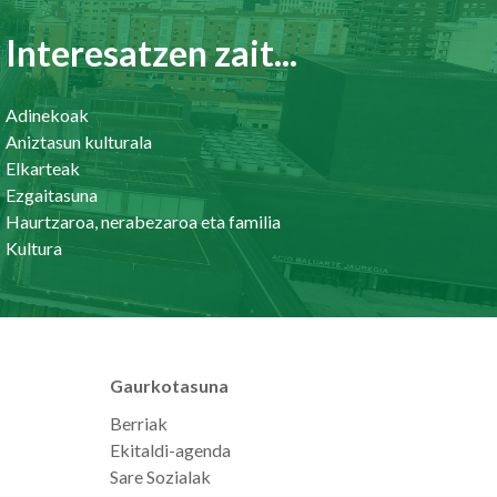
Interesatzen zait...
Adinekoak
Aniztasun kulturala
Elkarteak
Ezgaitasuna
Haurtzaroa, nerabezaroa eta familia
Kultura
Gaurkotasuna
Berriak
Ekitaldi-agenda
Sare Sozialak