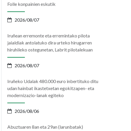
Folle konpainien eskutik
2026/08/07
Iruñean erremonte eta erremintako pilota
jaialdiak antolatuko dira urteko hirugarren
hiruhileko ostegunetan, Labrit pilotalekuan
2026/08/07
Iruñeko Udalak 480.000 euro inbertituko ditu
udan hainbat ikastetxetan egokitzapen- eta
Irudia
Irudia
modernizazio-lanak egiteko
2026/08/06
Abuztuaren 8an eta 29an (larunbatak)