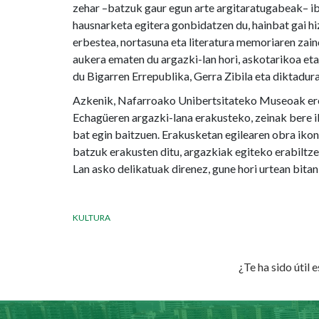
zehar –batzuk gaur egun arte argitaratugabeak– ibi
hausnarketa egitera gonbidatzen du, hainbat gai hi
erbestea, nortasuna eta literatura memoriaren zain
aukera ematen du argazki-lan hori, askotarikoa et
du Bigarren Errepublika, Gerra Zibila eta diktadura
Azkenik, Nafarroako Unibertsitateko Museoak ere
Echagüeren argazki-lana erakusteko, zeinak bere 
bat egin baitzuen. Erakusketan egilearen obra iko
batzuk erakusten ditu, argazkiak egiteko erabiltze
Lan asko delikatuak direnez, gune hori urtean bitan
KULTURA
¿Te ha sido útil 