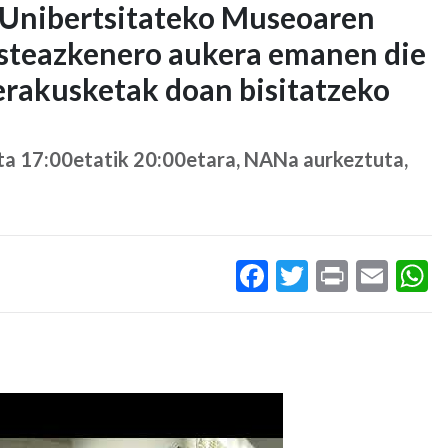
 Unibertsitateko Museoaren
asteazkenero aukera emanen die
 erakusketak doan bisitatzeko
eta 17:00etatik 20:00etara, NANa aurkeztuta,
Facebook
Twitter
Print
Ema
W