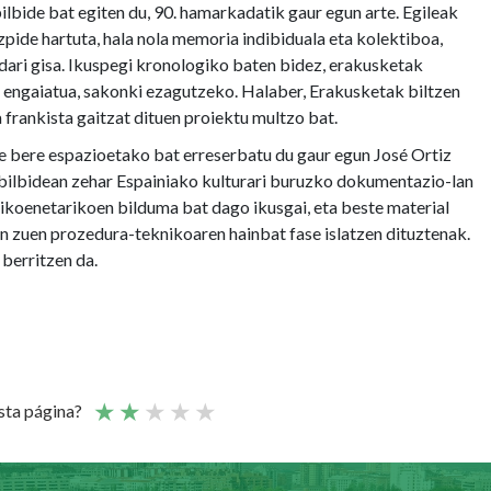
lbide bat egiten du, 90. hamarkadatik gaur egun arte. Egileak
zpide hartuta, hala nola memoria indibiduala eta kolektiboa,
dari gisa. Ikuspegi kronologiko baten bidez, erakusketak
a engaiatua, sakonki ezagutzeko. Halaber, Erakusketak biltzen
 frankista gaitzat dituen proiektu multzo bat.
 bere espazioetako bat erreserbatu du gaur egun José Ortiz
ibilbidean zehar Espainiako kulturari buruzko dokumentazio-lan
nikoenetarikoen bilduma bat dago ikusgai, eta beste material
n zuen prozedura-teknikoaren hainbat fase islatzen dituztenak.
 berritzen da.
esta página?