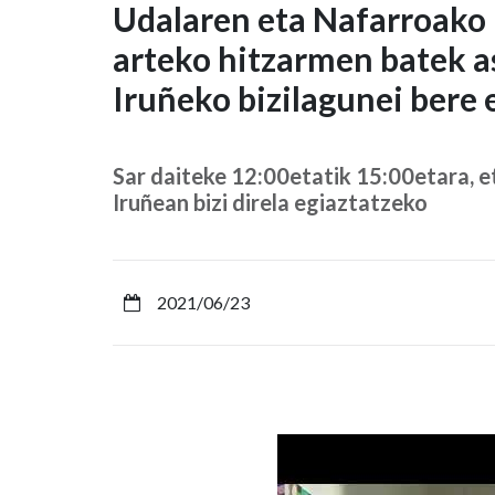
Udalaren
Udalaren eta Nafarroako
arteko hitzarmen batek 
eta
Iruñeko bizilagunei bere
Nafarroako
Unibertsitateko
Sar daiteke 12:00etatik 15:00etara, 
Museoaren
Iruñean bizi direla egiaztatzeko
arteko
hitzarmen
2021/06/23
batek
asteazkenero
aukera