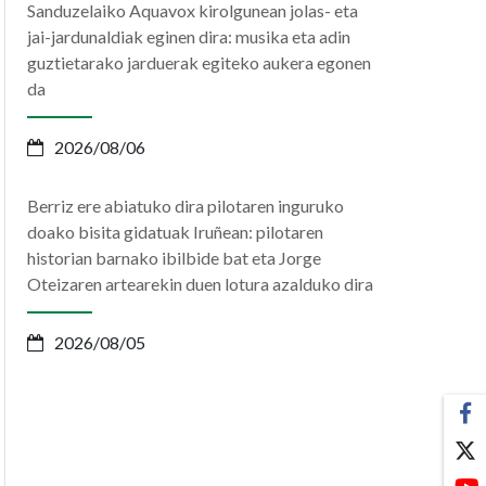
Sanduzelaiko Aquavox kirolgunean jolas- eta
jai-jardunaldiak eginen dira: musika eta adin
guztietarako jarduerak egiteko aukera egonen
da
2026/08/06
Berriz ere abiatuko dira pilotaren inguruko
doako bisita gidatuak Iruñean: pilotaren
historian barnako ibilbide bat eta Jorge
Oteizaren artearekin duen lotura azalduko dira
2026/08/05