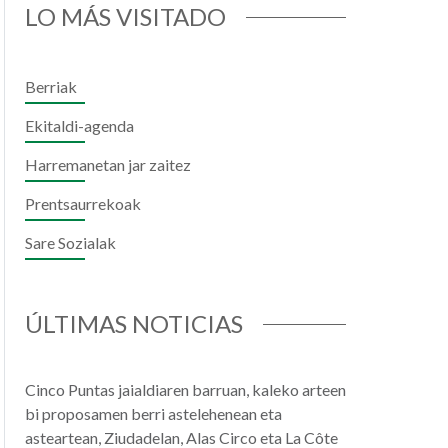
LO MÁS VISITADO
Berriak
Ekitaldi-agenda
Harremanetan jar zaitez
Prentsaurrekoak
Sare Sozialak
il
hatsApp
ÚLTIMAS NOTICIAS
Cinco Puntas jaialdiaren barruan, kaleko arteen
bi proposamen berri astelehenean eta
asteartean, Ziudadelan, Alas Circo eta La Côte