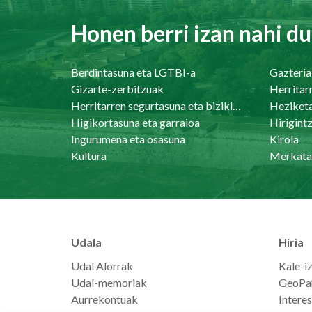
Honen berri izan nahi du
Berdintasuna eta LGTBI-a
Gazteria
Gizarte-zerbitzuak
Herritar
Herritarren segurtasuna eta bizikidetasuna
Heziket
Higikortasuna eta garraioa
Ingurumena eta osasuna
Kirola
Kultura
Merkata
Udala
Hiria
Udal Alorrak
Kale-i
Udal-memoriak
GeoPa
Aurrekontuak
Intere