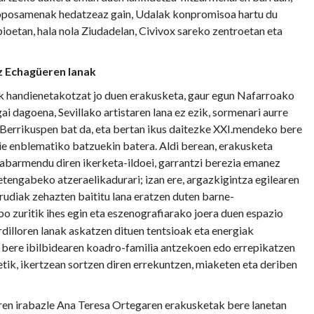
oposamenak hedatzeaz gain, Udalak konpromisoa hartu du
ioetan, hala nola Ziudadelan, Civivox sareko zentroetan eta
iz Echagüeren lanak
ik handienetakotzat jo duen erakusketa, gaur egun Nafarroako
 dagoena, Sevillako artistaren lana ez ezik, sormenari aurre
Berrikuspen bat da, eta bertan ikus daitezke XXI.mendeko bere
erie enblematiko batzuekin batera. Aldi berean, erakusketa
nabarmendu diren ikerketa-ildoei, garrantzi berezia emanez
etengabeko atzeraelikadurari; izan ere, argazkigintza egilearen
rudiak zehazten baititu lana eratzen duten barne-
 zuritik ihes egin eta eszenografiarako joera duen espazio
ordilloren lanak askatzen dituen tentsioak eta energiak
k, bere ibilbidearen koadro-familia antzekoen edo errepikatzen
tik, ikertzean sortzen diren errekuntzen, miaketen eta deriben
ren irabazle Ana Teresa Ortegaren erakusketak bere lanetan