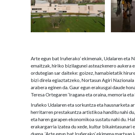
Arte egun bat Iruñerako’ ekimenak, Udalaren eta 
emaitzak, hiriko bizilagunei asteazkenero aukera
ordutegian sar daiteke: goizez, hamabietatik hiruret
bizi direla egiaztatzeko, Nortasun Agiri Nazionala
arabera eginen da. Gaur egun erakusgai daude hon
Teresa Ortegaren ‘Iragana eta oraina, memoria eta
Iruñeko Udalaren eta sorkuntza eta hausnarketa ar
herritarren prestakuntza artistikoa handitu nahi du, 
eta haren garapen ekonomikoa sustatu nahi du. Hal
erakargarria izatea du xede, kultur bikaintasunari
duena. ‘Arte egun bat Iruñerako’ ekimena martxan