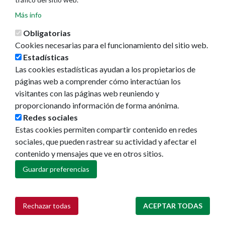
Más info
La ciudad
Obligatorias
Callejero
Cookies necesarias para el funcionamiento del sitio web.
GeoPamplona
Estadísticas
Direcciones de interés
Las cookies estadísticas ayudan a los propietarios de
páginas web a comprender cómo interactúan los
Turismo
visitantes con las páginas web reuniendo y
Descubre Pamplona
proporcionando información de forma anónima.
Planifica tu viaje
Redes sociales
Estas cookies permiten compartir contenido en redes
Actualidad
sociales, que pueden rastrear su actividad y afectar el
Noticias
contenido y mensajes que ve en otros sitios.
Eventos
Guardar preferencias
Redes sociales
Ruedas de prensa
Rechazar todas
ACEPTAR TODAS
Retirar consentimiento