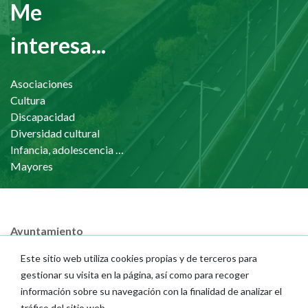
Me
interesa...
Asociaciones
Cultura
Discapacidad
Diversidad cultural
Infancia, adolescencia y familia
Mayores
Ayuntamiento
Áreas municipales
Este sitio web utiliza cookies propias y de terceros para
Memorias municipales
gestionar su visita en la página, así como para recoger
Presupuestos
información sobre su navegación con la finalidad de analizar el
Portal del Empleado
tráfico del sitio web.