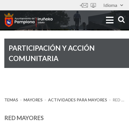
Pasar
Idioma
Tools
al
Imagen
contenido
principal
PARTICIPACIÓN Y ACCIÓN
COMUNITARIA
TEMAS
MAYORES
ACTIVIDADES PARA MAYORES
RED MAYORES
RED MAYORES