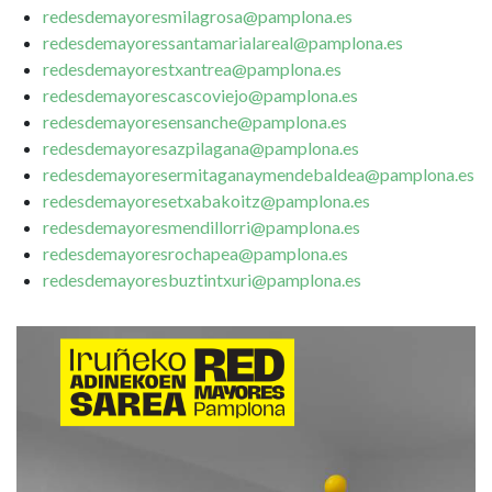
redesdemayoresmilagrosa@pamplona.es
redesdemayoressantamarialareal@pamplona.es
redesdemayorestxantrea@pamplona.es
redesdemayorescascoviejo@pamplona.es
redesdemayoresensanche@pamplona.es
redesdemayoresazpilagana@pamplona.es
redesdemayoresermitaganaymendebaldea@pamplona.es
redesdemayoresetxabakoitz@pamplona.es
redesdemayoresmendillorri@pamplona.es
redesdemayoresrochapea@pamplona.es
redesdemayoresbuztintxuri@pamplona.es