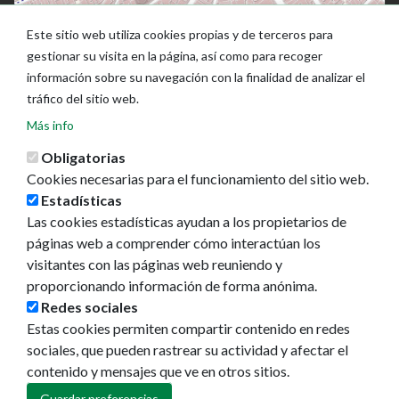
Este sitio web utiliza cookies propias y de terceros para
gestionar su visita en la página, así como para recoger
información sobre su navegación con la finalidad de analizar el
tráfico del sitio web.
Más info
Obligatorias
Cookies necesarias para el funcionamiento del sitio web.
Estadísticas
Las cookies estadísticas ayudan a los propietarios de
Ayuntamiento de Pamplona
páginas web a comprender cómo interactúan los
Plaza Consistorial, s/n
visitantes con las páginas web reuniendo y
31001 - Pamplona
proporcionando información de forma anónima.
948 420 100
Redes sociales
pamplona@pamplona.es
Estas cookies permiten compartir contenido en redes
sociales, que pueden rastrear su actividad y afectar el
Footer
Aviso legal
contenido y mensajes que ve en otros sitios.
menu
Política de cookies
Política de privacidad
Guardar preferencias