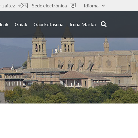
 zaitez
Sede electrónica
Idioma
deak
Gaiak
Gaurkotasuna
Iruña Marka