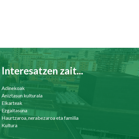
Interesatzen zait...
Adinekoak
Aniztasun kulturala
Elkarteak
Ezgaitasuna
Haurtzaroa, nerabezaroa eta familia
Kultura