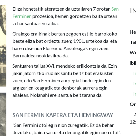
Eliza honetatik ateratzen da uztailaren 7 orotan
San
I
Ferminen
prozesioa, hemen gordetzen baita urtean
zehar santuaren tailua.
He
Oraingo eraikinak bertan zegoen estilo barrokoko
beste eliza bat ordeztu zuen; 1901. urtekoa da, eta
Te
haren diseinua Florencio Ansoleagak egin zuen.
We
Barrualdea neoklasikoa da.
Ibi
Santuaren tailua XVI. mendeko erlikiontzia da. Ezin
jakin jatorrizko irudiak santu beltz bat erakusten
I
zuen, edo San Ferminen aurpegia ilundu egin den
I
argizarien keagatik eta denborak aurrera egin
I
ahalean. Nolanahi ere, santua beltzarana da.
Or
As
SAN FERMIN KAPERA ETA HEMINGWAY
12
“San Fermini otoi egin nion zuregatik. Ez da behar
duzulako, baina sartu eta denongatik egin nuen otoi”.