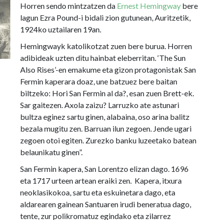
Horren sendo mintzatzen da
Ernest Hemingway
bere
lagun Ezra Pound-i bidali zion gutunean, Auritzetik,
1924ko uztailaren 19an.
Hemingwayk katolikotzat zuen bere burua. Horren
adibideak uzten ditu hainbat eleberritan. ‘The Sun
Also Rises’-en emakume eta gizon protagonistak San
Fermin kaperara doaz, une batzuez bere baitan
biltzeko: Hori San Fermin al da?, esan zuen Brett-ek.
Sar gaitezen. Axola zaizu? Larruzko ate astunari
bultza eginez sartu ginen, alabaina, oso arina balitz
bezala mugitu zen. Barruan ilun zegoen. Jende ugari
zegoen otoi egiten. Zurezko banku luzeetako batean
belaunikatu ginen”.
San Fermin kapera, San Lorentzo elizan dago. 1696
eta 1717 urteen artean eraiki zen. Kapera, itxura
neoklasikokoa, sartu eta eskuinetara dago, eta
aldarearen gainean Santuaren irudi beneratua dago,
tente, zur polikromatuz egindako eta zilarrez