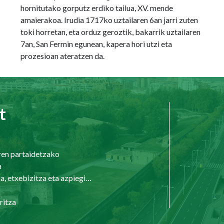
hornitutako gorputz erdiko tailua, XV. mende
amaierakoa. Irudia 1717ko uztailaren 6an jarri zuten
toki horretan, eta orduz geroztik, bakarrik uztailaren
7an, San Fermin egunean, kapera hori utzi eta
prozesioan ateratzen da.
t
ren partaidetzako
a
Hirigintza, etxebizitza eta azpiegiturak
ritza