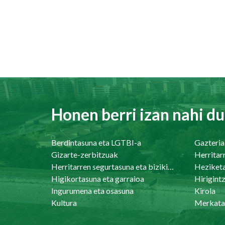
Honen berri izan nahi du
Berdintasuna eta LGTBI-a
Gazteria
Gizarte-zerbitzuak
Herritar
Herritarren segurtasuna eta bizikidetasuna
Heziket
Higikortasuna eta garraioa
Ingurumena eta osasuna
Kirola
Kultura
Merkata