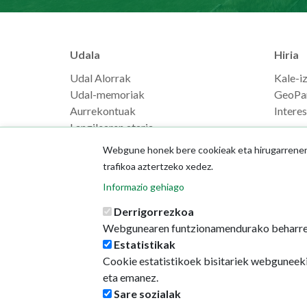
Udala
Hiria
Udal Alorrak
Kale-i
Udal-memoriak
GeoPa
Aurrekontuak
Intere
Langilearen ataria
Webgune honek bere cookieak eta hirugarrenenak
trafikoa aztertzeko xedez.
Informazio gehiago
Derrigorrezkoa
Webgunearen funtzionamendurako beharre
Estatistikak
Cookie estatistikoek bisitariek webguneeki
eta emanez.
Sare sozialak