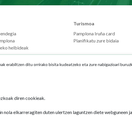
Turismoa
zendegia
Pamplona Iruña card
mplona
Planifikatu zure bidaia
seko helbideak
 erabiltzen ditu orrirako bisita kudeatzeko eta zure nabigazioari buruz
zkoak diren cookieak.
Iruñeko Udala
n nola elkarreragiten duten ulertzen laguntzen diete webguneen 
Udaletxe Plaza 
31001 - Iruña
948 420 100