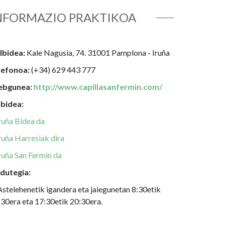
NFORMAZIO PRAKTIKOA
lbidea:
Kale Nagusia, 74. 31001 Pamplona - Iruña
lefonoa:
(+34) 629 443 777
bgunea:
http://www.capillasanfermin.com/
lbidea:
ruña Bidea da
ruña Harresiak dira
ruña San Fermin da
dutegia:
telehenetik igandera eta jaiegunetan 8:30etik
:30era eta 17:30etik 20:30era.