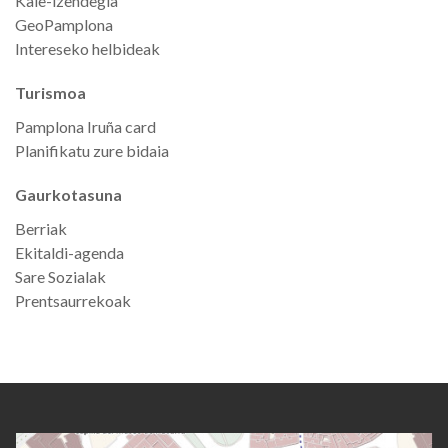
Kale-izendegia
GeoPamplona
Intereseko helbideak
Turismoa
Pamplona Iruña card
Planifikatu zure bidaia
Gaurkotasuna
Berriak
Ekitaldi-agenda
Sare Sozialak
Prentsaurrekoak