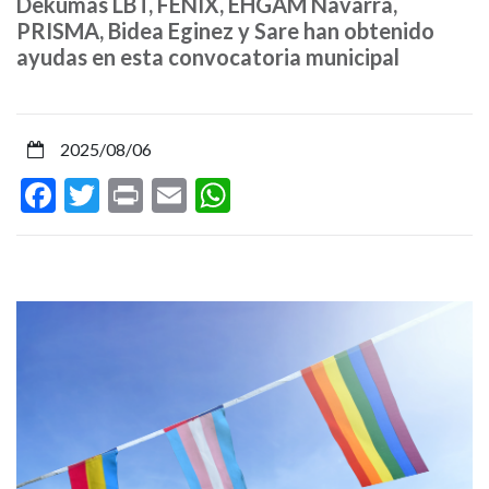
Dekumas LBT, FÉNIX, EHGAM Navarra,
de
PRISMA, Bidea Eginez y Sare han obtenido
ayudas en esta convocatoria municipal
proyectos
que
2025/08/06
promuevan
Facebook
Twitter
Print
Email
WhatsApp
la
igualdad,
la
participación
y
la