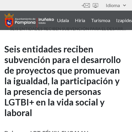
Skip
Idioma
Tresnak
to
main
Udala
Hiria
Turismoa
Izapide
Main
content
SEIS ENTIDADES RECIBEN SUBVENCIÓN PARA EL DESARROLLO DE PROYECTOS QUE PROMUEVAN LA IGUALDAD, LA PARTICIPACIÓN Y LA PRESENCIA DE PERSONAS LGTBI+ EN LA VIDA SOCIAL Y LABORAL
navigation
(euskera)
Seis
Seis entidades reciben
subvención para el desarrollo
entidades
de proyectos que promuevan
reciben
la igualdad, la participación y
subvención
la presencia de personas
para
LGTBI+ en la vida social y
el
laboral
desarrollo