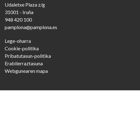
Udaletxe Plaza z/g
31001 - Iruña
948 420 100
pamplona@pamplona.es
Footer
Lege-oharra
menu
Cookie-politika
Pribatutasun-politika
Erabilerraztasuna
Webgunearen mapa