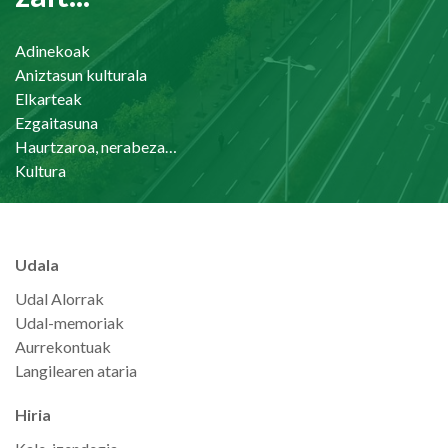
Adinekoak
Aniztasun kulturala
Elkarteak
Ezgaitasuna
Haurtzaroa, nerabezaroa eta familia
Kultura
Udala
Udal Alorrak
Udal-memoriak
Aurrekontuak
Langilearen ataria
Hiria