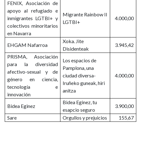
FENIX, Asociación de
apoyo al refugiado e
Migrante Rainbow II
inmigrantes LGTBI+ y
4.000,00
LGTBI+
colectivos minoritarios
en Navarra
Xoka. Jite
EHGAM Nafarroa
3.945,42
Disidenteak
PRISMA, Asociación
Los espacios de
para la diversidad
Pamplona, una
afectivo-sexual y de
ciudad diversa-
4.000,00
género en ciencia,
Iruñeko guneak, hiri
tecnología e
anitza
innovación
Bidea Eginez, tu
Bidea Eginez
3.900,00
esapcio seguro
Sare
Orgullos y prejuicios
155,67