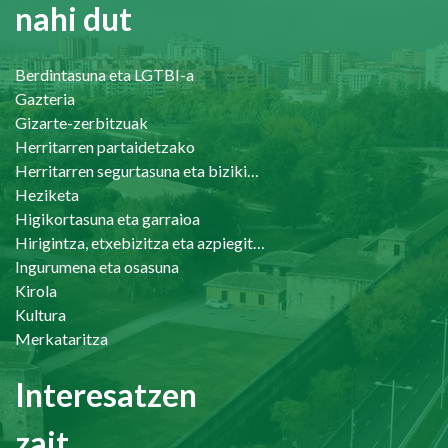
nahi dut
Berdintasuna eta LGTBI-a
Gazteria
Gizarte-zerbitzuak
Herritarren partaidetzako
Herritarren segurtasuna eta bizikidetasuna
Heziketa
Higikortasuna eta garraioa
Hirigintza, etxebizitza eta azpiegiturak
Ingurumena eta osasuna
Kirola
Kultura
Merkataritza
Interesatzen
zait...