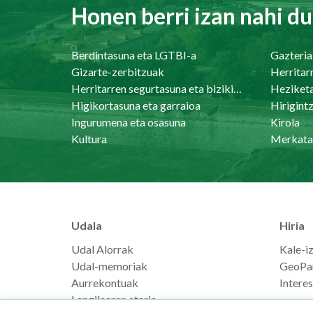
Honen berri izan nahi du
Berdintasuna eta LGTBI-a
Gazteria
Gizarte-zerbitzuak
Herritar
Herritarren segurtasuna eta bizikidetasuna
Heziket
Higikortasuna eta garraioa
Ingurumena eta osasuna
Kirola
Kultura
Merkata
Udala
Hiria
Udal Alorrak
Kale-i
Udal-memoriak
GeoPa
Aurrekontuak
Intere
Langilearen ataria