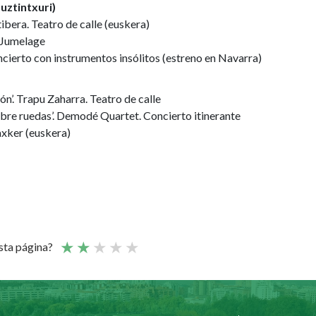
uztintxuri)
tibera. Teatro de calle (euskera)
e Jumelage
ncierto con instrumentos insólitos (estreno en Navarra)
’. Trapu Zaharra. Teatro de calle
bre ruedas’. Demodé Quartet. Concierto itinerante
axker (euskera)
esta página?