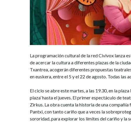
en
los
barrios
de
Lezkairu,
La programación cultural de la red Civivox lanza est
de acercar la cultura a diferentes plazas de la ciuda
Buztintxuri
Txantrea, acogerán diferentes propuestas teatrales
y
en euskera, entre el 5 y el 22 de agosto. Todas las a
Txantrea
El ciclo se abre este martes, a las 19.30, en la pla
plaza’ hasta el jueves. El primer espectáculo de tea
Zirkus. La obra cuenta la historia de una compañía f
Pantxi, con tanto cariño que a veces la sobreproteg
sororidad, para explorar los límites del cariño y la 