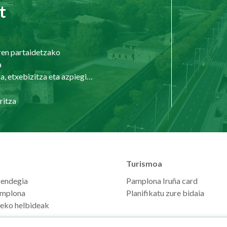
t
ren partaidetzako
a
Hirigintza, etxebizitza eta azpiegiturak
ritza
Turismoa
zendegia
Pamplona Iruña card
mplona
Planifikatu zure bidaia
seko helbideak