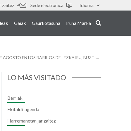
 zaitez
Sede electrónica
Idioma
deak
Gaiak
Gaurkotasuna
Iruña Marka
NUEVE ACTIVIDADES GRATUITAS PARA TODOS LOS PÚBLICOS ANIMAN LA PROGRAMACIÓN CULTURAL DEL MES DE AGOSTO EN LOS BARRIOS DE LEZKAIRU, BUZTINTXURI Y TXANTREA
LO MÁS VISITADO
Berriak
Ekitaldi-agenda
Harremanetan jar zaitez