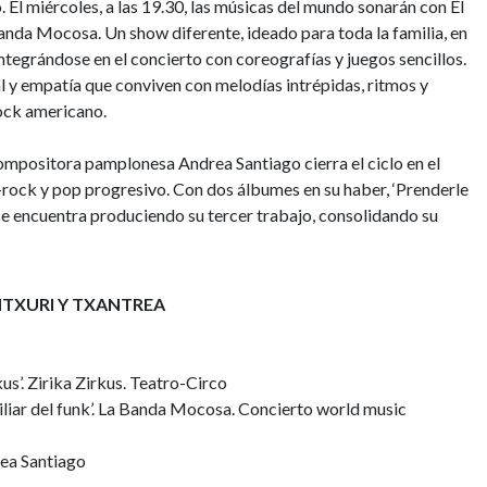
o. El miércoles, a las 19.30, las músicas del mundo sonarán con El
Banda Mocosa. Un show diferente, ideado para toda la familia, en
integrándose en el concierto con coreografías y juegos sencillos.
l y empatía que conviven con melodías intrépidas, ritmos y
rock americano.
 compositora pamplonesa Andrea Santiago cierra el ciclo en el
t-rock y pop progresivo. Con dos álbumes en su haber, ‘Prenderle
se encuentra produciendo su tercer trabajo, consolidando su
NTXURI Y TXANTREA
s’. Zirika Zirkus. Teatro-Circo
iliar del funk’. La Banda Mocosa. Concierto world music
rea Santiago