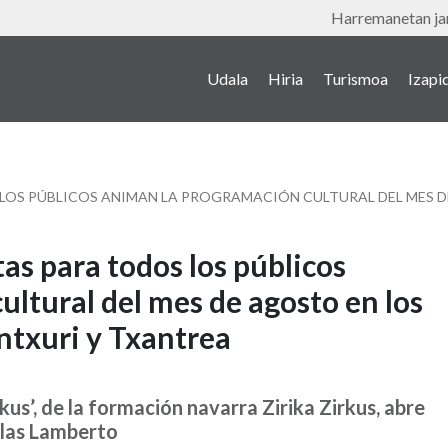
Tresnak
Harremanetan jar
Udala
Hiria
Turismoa
Izapi
Main
navigation
(euskera)
as para todos los públicos
ltural del mes de agosto en los
intxuri y Txantrea
kus’, de la formación navarra Zirika Zirkus, abre
illas Lamberto