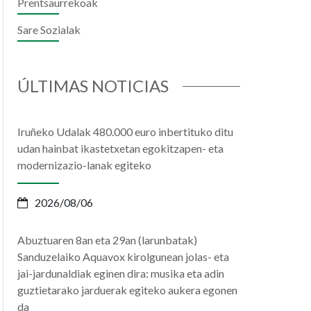
Prentsaurrekoak
Sare Sozialak
il
hatsApp
ÚLTIMAS NOTICIAS
Iruñeko Udalak 480.000 euro inbertituko ditu
udan hainbat ikastetxetan egokitzapen- eta
modernizazio-lanak egiteko
2026/08/06
Abuztuaren 8an eta 29an (larunbatak)
Sanduzelaiko Aquavox kirolgunean jolas- eta
jai-jardunaldiak eginen dira: musika eta adin
guztietarako jarduerak egiteko aukera egonen
da