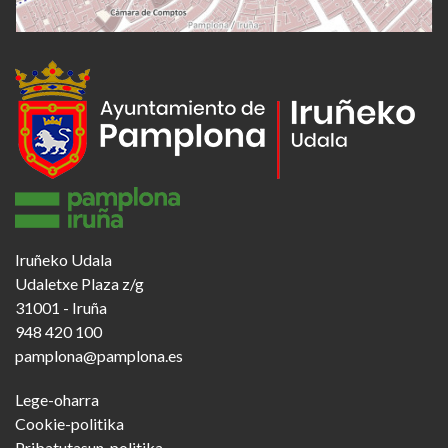
Iruñeko Udala
Udaletxe Plaza z/g
31001 - Iruña
948 420 100
pamplona@pamplona.es
Footer
Lege-oharra
menu
Cookie-politika
Pribatutasun-politika