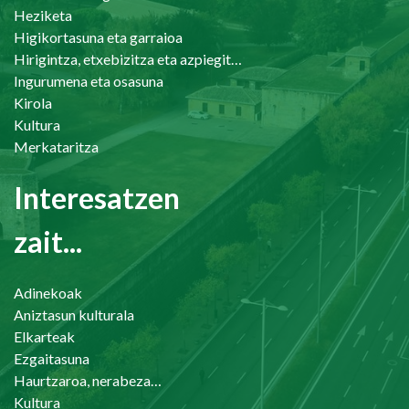
Heziketa
Higikortasuna eta garraioa
Hirigintza, etxebizitza eta azpiegiturak
Ingurumena eta osasuna
Kirola
Kultura
Merkataritza
Interesatzen
zait...
Adinekoak
Aniztasun kulturala
Elkarteak
Ezgaitasuna
Haurtzaroa, nerabezaroa eta familia
Kultura