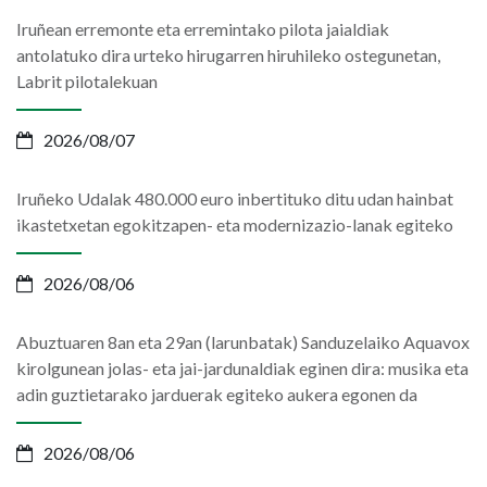
Iruñean erremonte eta erremintako pilota jaialdiak
antolatuko dira urteko hirugarren hiruhileko ostegunetan,
Labrit pilotalekuan
2026/08/07
Iruñeko Udalak 480.000 euro inbertituko ditu udan hainbat
ikastetxetan egokitzapen- eta modernizazio-lanak egiteko
2026/08/06
Abuztuaren 8an eta 29an (larunbatak) Sanduzelaiko Aquavox
kirolgunean jolas- eta jai-jardunaldiak eginen dira: musika eta
adin guztietarako jarduerak egiteko aukera egonen da
2026/08/06