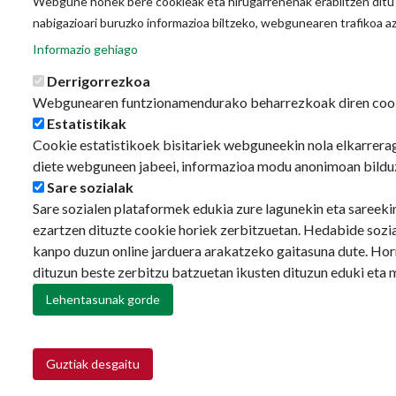
Webgune honek bere cookieak eta hirugarrenenak erabiltzen ditu o
nabigazioari buruzko informazioa biltzeko, webgunearen trafikoa a
Informazio gehiago
Derrigorrezkoa
Webgunearen funtzionamendurako beharrezkoak diren coo
Estatistikak
Cookie estatistikoek bisitariek webguneekin nola elkarrerag
diete webguneen jabeei, informazioa modu anonimoan bildu
Sare sozialak
Sare sozialen plataformek edukia zure lagunekin eta sareeki
ezartzen dituzte cookie horiek zerbitzuetan. Hedabide sozi
kanpo duzun online jarduera arakatzeko gaitasuna dute. Hor
dituzun beste zerbitzu batzuetan ikusten dituzun eduki eta 
Lehentasunak gorde
Guztiak desgaitu
Retirar consentimiento