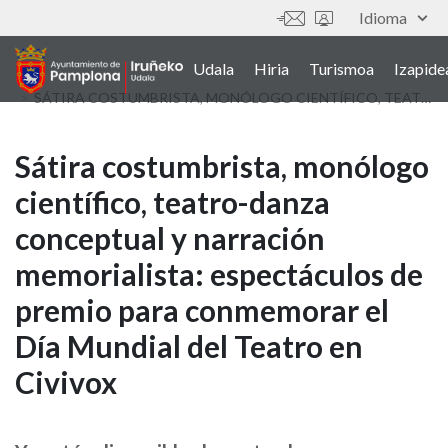
Skip
Idioma
Tresnak
to
main
Udala
Hiria
Turismoa
Izapide
Main
content
SÁTIRA COSTUMBRISTA, MONÓLOGO CIENTÍFICO, TEATRO-DANZA CONCEPTUAL Y NARRACIÓN MEMORIALISTA: ESPECTÁCULOS DE PREMIO PARA CONMEMORAR EL DÍA MUNDIAL DEL TEATRO EN CIVIVOX
navigation
(euskera)
Sátira
Sátira costumbrista, monólogo
científico, teatro-danza
costumbrista,
conceptual y narración
monólogo
memorialista: espectáculos de
científico,
premio para conmemorar el
teatro-
Día Mundial del Teatro en
danza
Civivox
conceptual