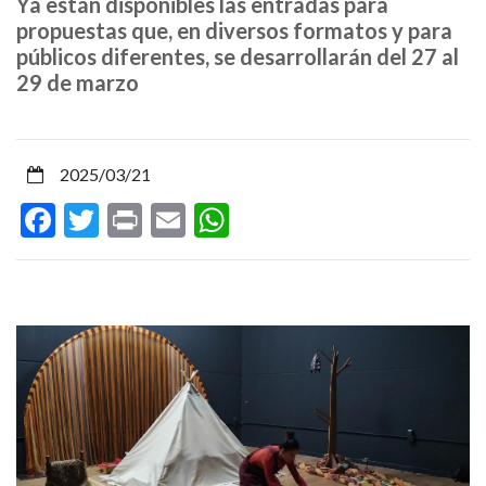
Ya están disponibles las entradas para
y
propuestas que, en diversos formatos y para
públicos diferentes, se desarrollarán del 27 al
narración
29 de marzo
memorialista:
espectáculos
2025/03/21
de
Facebook
Twitter
Print
Email
WhatsApp
premio
para
conmemorar
el
Día