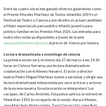
Entre las cuatro obras han ganado diversos galardones como
el Premio Morales Martínez de Textos Infantiles 2019 o el
Festival de Teatro y Ciencia y uno de ellos es actual candidato
a Mejor espectáculo para público infantil, juvenil o para
público familiar en los Premios Max 2025. Las entradas para
todos ellos están ya disponibles a través de la web
www.pamplonaescultura.es
al precio de 3 euros por butaca.
Lectura dramatizada y monólogo de ciencia
La primera sesión será, el mismo día 27 de marzo a las 19.30
horas en Civivox Iturrama, una lectura dramatizada en
colaboración con el Ateneo Navarro. El actor y director
teatral Pedro Miguel Martínez vuelve a versionar y dirigir una
lectura dramatizada interpretada por once actrices y actores
de la escena navarra. En esta ocasión se interpretará ‘Los
caciques’, de Carlos Arniches. Esta pieza satírica se estrenó en
Madrid en 1920. En el reparto de la sesión: Aurora Moneo,
Jose Mari Asín, Marta Juániz, Txori García Uriz, Leire Ruiz,