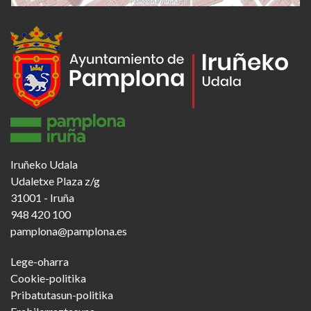
Iruñeko Udala
Udaletxe Plaza z/g
31001 - Iruña
948 420 100
pamplona@pamplona.es
Footer
Lege-oharra
menu
Cookie-politika
Pribatutasun-politika