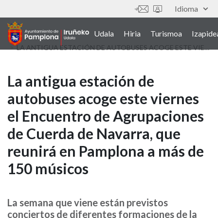
Skip
Idioma
Tresnak
to
main
Udala
Hiria
Turismoa
Izapide
Main
content
LA ANTIGUA ESTACIÓN DE AUTOBUSES ACOGE ESTE VIERNES EL ENCUENTRO DE AGRUPACIONES DE CUERDA DE NAVARRA, QUE REUNIRÁ EN PAMPLONA A MÁS DE 150 MÚSICOS
navigation
(euskera)
La
La antigua estación de
autobuses acoge este viernes
antigua
el Encuentro de Agrupaciones
estación
de Cuerda de Navarra, que
de
reunirá en Pamplona a más de
autobuses
150 músicos
acoge
este
La semana que viene están previstos
conciertos de diferentes formaciones de la