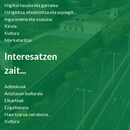
Higikortasuna eta garraioa
Hirigintza, etxebizitza eta azpiegiturak
Ingurumena eta osasuna
Kirola
Kultura
Merkataritza
Interesatzen
zait...
Adinekoak
Aniztasun kulturala
Elkarteak
Ezgaitasuna
Haurtzaroa, nerabezaroa eta familia
Kultura