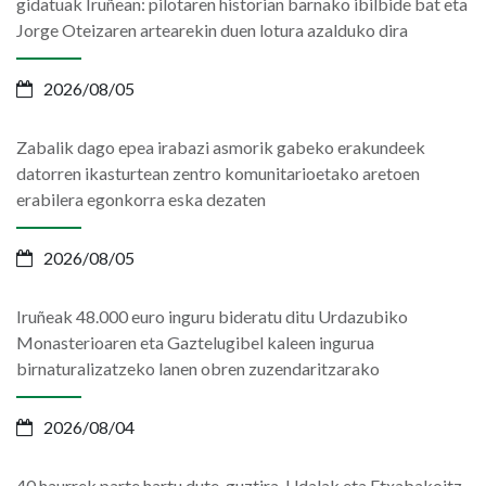
gidatuak Iruñean: pilotaren historian barnako ibilbide bat eta
Jorge Oteizaren artearekin duen lotura azalduko dira
2026/08/05
Zabalik dago epea irabazi asmorik gabeko erakundeek
datorren ikasturtean zentro komunitarioetako aretoen
erabilera egonkorra eska dezaten
2026/08/05
Iruñeak 48.000 euro inguru bideratu ditu Urdazubiko
Monasterioaren eta Gaztelugibel kaleen ingurua
birnaturalizatzeko lanen obren zuzendaritzarako
2026/08/04
40 haurrek parte hartu dute, guztira, Udalak eta Etxabakoitz