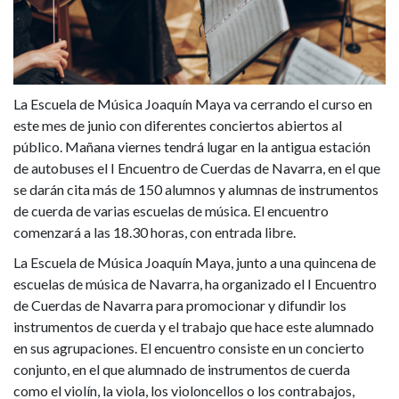
reunirá
en
Pamplona
La Escuela de Música Joaquín Maya va cerrando el curso en
a
este mes de junio con diferentes conciertos abiertos al
más
público. Mañana viernes tendrá lugar en la antigua estación
de autobuses el I Encuentro de Cuerdas de Navarra, en el que
de
se darán cita más de 150 alumnos y alumnas de instrumentos
de cuerda de varias escuelas de música. El encuentro
150
comenzará a las 18.30 horas, con entrada libre.
músicos
La Escuela de Música Joaquín Maya, junto a una quincena de
escuelas de música de Navarra, ha organizado el I Encuentro
de Cuerdas de Navarra para promocionar y difundir los
instrumentos de cuerda y el trabajo que hace este alumnado
en sus agrupaciones. El encuentro consiste en un concierto
conjunto, en el que alumnado de instrumentos de cuerda
como el violín, la viola, los violoncellos o los contrabajos,