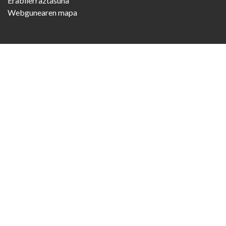
Erabilerraztasuna
Webgunearen mapa