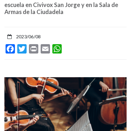
viernes
escuela en Civivox San Jorge y en la Sala de
Armas de la Ciudadela
el
Encuentro
2023/06/08
de
Facebook
Twitter
Print
Email
WhatsApp
Agrupaciones
de
Cuerda
de
Navarra,
que