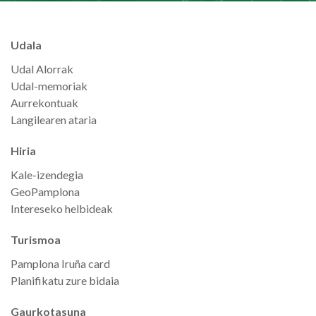
Udala
Udal Alorrak
Udal-memoriak
Aurrekontuak
Langilearen ataria
Hiria
Kale-izendegia
GeoPamplona
Intereseko helbideak
Turismoa
Pamplona Iruña card
Planifikatu zure bidaia
Gaurkotasuna