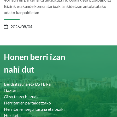
Bizirik erakunde komunitarioak lankidetzan antolatutako
udako kanpaldietan
2026/08/04
Honen berri izan
nahi dut
Berdintasuna eta LGTBI-a
Gazteria
Gizarte-zerbitzuak
Herritarren partaidetzako
Herritarren segurtasuna eta bizikidetasuna
Heziketa