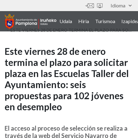
Skip
Idioma
Tresnak
to
main
Udala
Hiria
Turismoa
Izapide
Main
content
ESTE VIERNES 28 DE ENERO TERMINA EL PLAZO PARA SOLICITAR PLAZA EN LAS ESCUELAS TALLER DEL AYUNTAMIENTO: SEIS PROPUESTAS PARA 102 JÓVENES EN DESEMPLEO
navigation
(euskera)
Este
Este viernes 28 de enero
termina el plazo para solicitar
viernes
plaza en las Escuelas Taller del
28
Ayuntamiento: seis
de
propuestas para 102 jóvenes
enero
en desempleo
termina
el
El acceso al proceso de selección se realiza a
través de la web del Servicio Navarro de