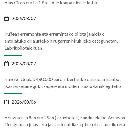
Alas Circo eta La Côte Folle konpainien eskutik
2026/08/07
Iruñean erremonte eta erremintako pilota jaialdiak
antolatuko dira urteko hirugarren hiruhileko ostegunetan,
Labrit pilotalekuan
2026/08/07
Iruñeko Udalak 480.000 euro inbertituko ditu udan hainbat
ikastetxetan egokitzapen- eta modernizazio-lanak egiteko
2026/08/06
Abuztuaren 8an eta 29an (larunbatak) Sanduzelaiko Aquavox
kirolgunean jolas- eta jai-jardunaldiak eginen dira: musika eta