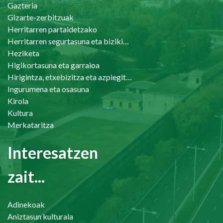
Gazteria
Gizarte-zerbitzuak
Herritarren partaidetzako
Herritarren segurtasuna eta bizikidetasuna
Heziketa
Higikortasuna eta garraioa
Hirigintza, etxebizitza eta azpiegiturak
Ingurumena eta osasuna
Kirola
Kultura
Merkataritza
Interesatzen
zait...
Adinekoak
Aniztasun kulturala