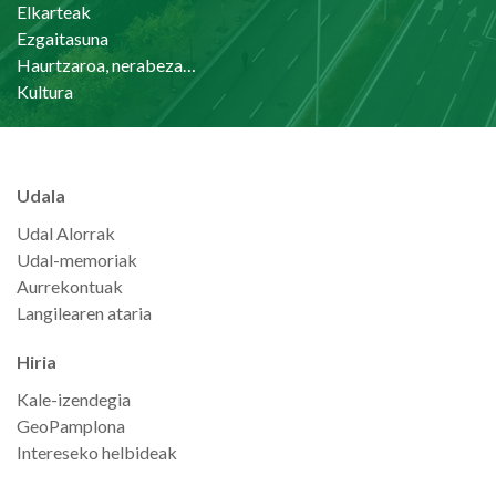
Elkarteak
Ezgaitasuna
Haurtzaroa, nerabezaroa eta familia
Kultura
Udala
Udal Alorrak
Udal-memoriak
Aurrekontuak
Langilearen ataria
Hiria
Kale-izendegia
GeoPamplona
Intereseko helbideak