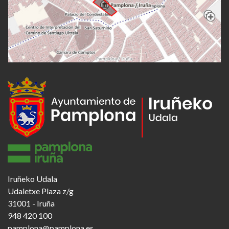
Iruñeko Udala
Udaletxe Plaza z/g
31001 - Iruña
948 420 100
pamplona@pamplona.es