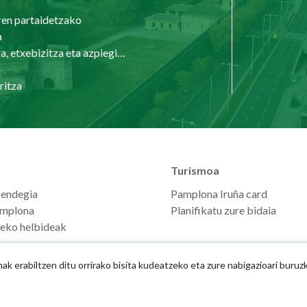
ren partaidetzako
a
Hirigintza, etxebizitza eta azpiegiturak
ritza
Turismoa
zendegia
Pamplona Iruña card
mplona
Planifikatu zure bidaia
seko helbideak
 erabiltzen ditu orrirako bisita kudeatzeko eta zure nabigazioari buruz