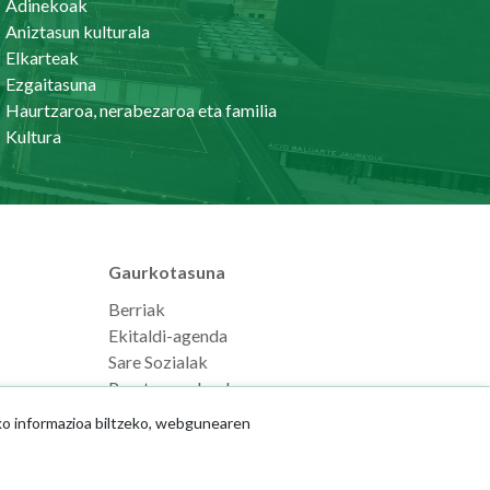
Adinekoak
Aniztasun kulturala
Elkarteak
Ezgaitasuna
Haurtzaroa, nerabezaroa eta familia
Kultura
Gaurkotasuna
Berriak
Ekitaldi-agenda
Sare Sozialak
Prentsaurrekoak
ko informazioa biltzeko, webgunearen