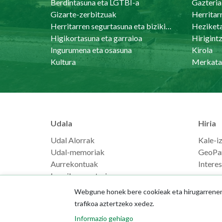
Berdintasuna eta LGTBI-a
Gazteria
Gizarte-zerbitzuak
Herritar
Herritarren segurtasuna eta bizikidetasuna
Heziket
Higikortasuna eta garraioa
Ingurumena eta osasuna
Kirola
Kultura
Merkata
Udala
Hiria
Udal Alorrak
Kale-i
Udal-memoriak
GeoPa
Aurrekontuak
Intere
Langilearen ataria
Webgune honek bere cookieak eta hirugarrenenak
trafikoa aztertzeko xedez.
Informazio gehiago