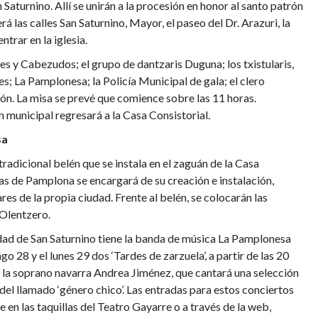
n Saturnino. Allí se unirán a la procesión en honor al santo patrón
á las calles San Saturnino, Mayor, el paseo del Dr. Arazuri, la
ntrar en la iglesia.
es y Cabezudos; el grupo de dantzaris Duguna; los txistularis,
es; La Pamplonesa; la Policía Municipal de gala; el clero
ción. La misa se prevé que comience sobre las 11 horas.
municipal regresará a la Casa Consistorial.
sa
 tradicional belén que se instala en el zaguán de la Casa
as de Pamplona se encargará de su creación e instalación,
es de la propia ciudad. Frente al belén, se colocarán las
 Olentzero.
vidad de San Saturnino tiene la banda de música La Pamplonesa
o 28 y el lunes 29 dos ‘Tardes de zarzuela’, a partir de las 20
 la soprano navarra Andrea Jiménez, que cantará una selección
del llamado ‘género chico’. Las entradas para estos conciertos
e en las taquillas del Teatro Gayarre o a través de la web,