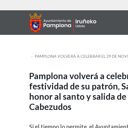
Skip
to
main
content
Pamplona
Pamplona volverá a celebr
festividad de su patrón, 
volverá
honor al santo y salida d
a
Cabezudos
celebrar
el
Si el tiempo lo permite, el Ayuntamien