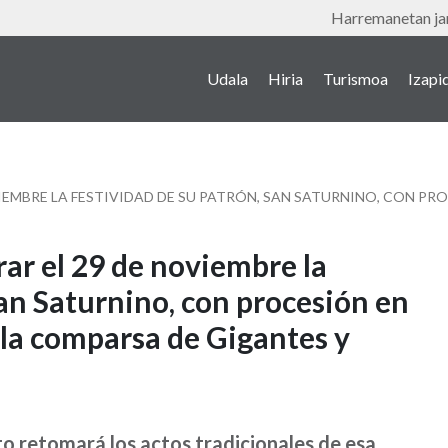
Tresnak
Harremanetan jar
Udala
Hiria
Turismoa
Izapi
Main
navigation
(euskera)
ar el 29 de noviembre la
San Saturnino, con procesión en
e la comparsa de Gigantes y
to retomará los actos tradicionales de esa