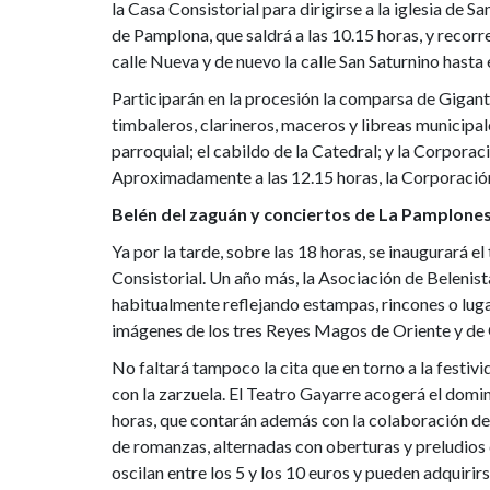
la Casa Consistorial para dirigirse a la iglesia de Sa
de
de Pamplona, que saldrá a las 10.15 horas, y recorrer
calle Nueva y de nuevo la calle San Saturnino hasta e
Gigantes
Participarán en la procesión la comparsa de Gigant
timbaleros, clarineros, maceros y libreas municipal
y
parroquial; el cabildo de la Catedral; y la Corpora
Cabezudos
Aproximadamente a las 12.15 horas, la Corporación 
Belén del zaguán y conciertos de La Pamplone
Ya por la tarde, sobre las 18 horas, se inaugurará el
Consistorial. Un año más, la Asociación de Belenist
habitualmente reflejando estampas, rincones o lugar
imágenes de los tres Reyes Magos de Oriente y de
No faltará tampoco la cita que en torno a la festi
con la zarzuela. El Teatro Gayarre acogerá el doming
horas, que contarán además con la colaboración de
de romanzas, alternadas con oberturas y preludios 
oscilan entre los 5 y los 10 euros y pueden adquirirs