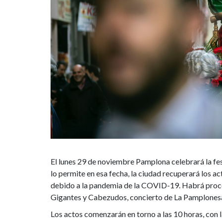
con
procesión
en
honor
al
santo
y
salida
El lunes 29 de noviembre Pamplona celebrará la fest
de
lo permite en esa fecha, la ciudad recuperará los a
debido a la pandemia de la COVID-19. Habrá proces
la
Gigantes y Cabezudos, concierto de La Pamplonesa y
Los actos comenzarán en torno a las 10 horas, con 
comparsa