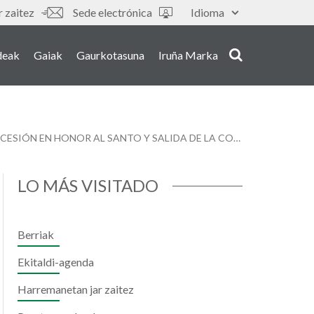
 zaitez
Sede electrónica
Idioma
deak
Gaiak
Gaurkotasuna
Iruña Marka
PAMPLONA VOLVERÁ A CELEBRAR EL 29 DE NOVIEMBRE LA FESTIVIDAD DE SU PATRÓN, SAN SATURNINO, CON PROCESIÓN EN HONOR AL SANTO Y SALIDA DE LA COMPARSA DE GIGANTES Y CABEZUDOS
LO MÁS VISITADO
Berriak
Ekitaldi-agenda
Harremanetan jar zaitez