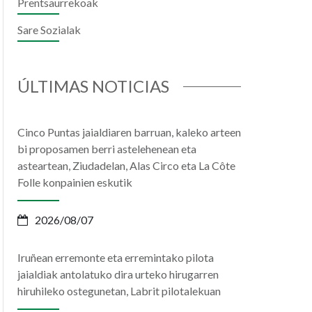
Prentsaurrekoak
Sare Sozialak
il
hatsApp
ÚLTIMAS NOTICIAS
Cinco Puntas jaialdiaren barruan, kaleko arteen
bi proposamen berri astelehenean eta
asteartean, Ziudadelan, Alas Circo eta La Côte
Folle konpainien eskutik
2026/08/07
Iruñean erremonte eta erremintako pilota
jaialdiak antolatuko dira urteko hirugarren
hiruhileko ostegunetan, Labrit pilotalekuan