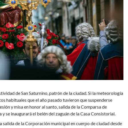
ividad de San Saturnino, patrón de la ciudad. Si la meteorología
ctos habituales que el año pasado tuvieron que suspenderse
ión y misa en honor al santo, salida de la Comparsa de
 se inaugurará el belén del zaguán de la Casa Consistorial.
la salida de la Corporación municipal en cuerpo de ciudad desde