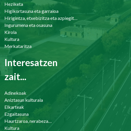
Heziketa
Higikortasuna eta garraioa
Hirigintza, etxebizitza eta azpiegiturak
Ingurumena eta osasuna
Kirola
Kultura
Merkataritza
Interesatzen
zait...
Adinekoak
Aniztasun kulturala
Elkarteak
Ezgaitasuna
Haurtzaroa, nerabezaroa eta familia
Kultura