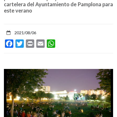
comedia
cartelera del Ayuntamiento de Pamplona para
este verano
española
con
2021/08/06
la
Facebook
Twitter
Print
Email
WhatsApp
crisis
económica
como
contexto,
dan
inicio