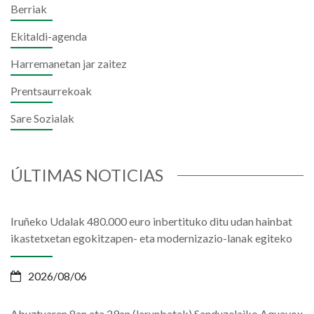
Berriak
Ekitaldi-agenda
Harremanetan jar zaitez
Prentsaurrekoak
Sare Sozialak
ÚLTIMAS NOTICIAS
Iruñeko Udalak 480.000 euro inbertituko ditu udan hainbat
ikastetxetan egokitzapen- eta modernizazio-lanak egiteko
2026/08/06
Abuztuaren 8an eta 29an (larunbatak) Sanduzelaiko Aquavox