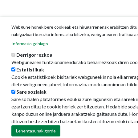
Webgune honek bere cookieak eta hirugarrenenak erabiltzen ditu o
nabigazioari buruzko informazioa biltzeko, webgunearen trafikoa a
Informazio gehiago
Derrigorrezkoa
Webgunearen funtzionamendurako beharrezkoak diren coo
Estatistikak
Cookie estatistikoek bisitariek webguneekin nola elkarrerag
diete webguneen jabeei, informazioa modu anonimoan bildu
Sare sozialak
Sare sozialen plataformek edukia zure lagunekin eta sareeki
ezartzen dituzte cookie horiek zerbitzuetan. Hedabide sozi
kanpo duzun online jarduera arakatzeko gaitasuna dute. Hor
dituzun beste zerbitzu batzuetan ikusten dituzun eduki eta 
Lehentasunak gorde