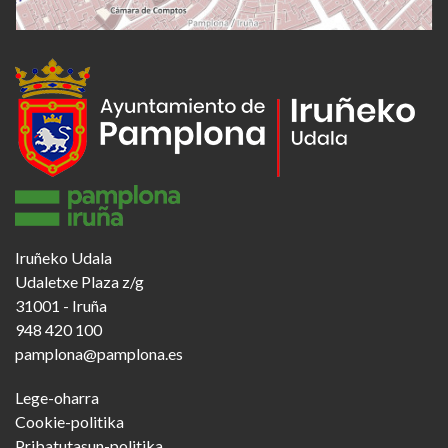
Iruñeko Udala
Udaletxe Plaza z/g
31001 - Iruña
948 420 100
pamplona@pamplona.es
Footer
Lege-oharra
menu
Cookie-politika
Pribatutasun-politika