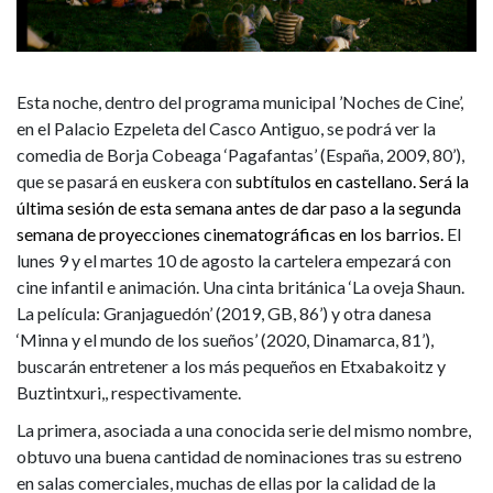
a
la
segunda
Esta noche, dentro del programa municipal ’Noches de Cine’,
en el Palacio Ezpeleta del Casco Antiguo, se podrá ver la
semana
comedia de Borja Cobeaga ‘Pagafantas’ (España, 2009, 80’),
de
que se pasará en euskera con
subtítulos en castellano. Será la
última sesión de esta semana antes de dar paso a la segunda
‘Noches
semana de proyecciones cinematográficas en los barrios.
El
lunes 9 y el martes 10 de agosto la cartelera empezará con
de
cine infantil e animación. Una cinta británica ‘La oveja Shaun.
La película: Granjaguedón’ (2019, GB, 86’) y otra danesa
Cine’
‘Minna y el mundo de los sueños’ (2020, Dinamarca, 81’),
buscarán entretener a los más pequeños en Etxabakoitz y
Buztintxuri,, respectivamente.
La primera, asociada a una conocida serie del mismo nombre,
obtuvo una buena cantidad de nominaciones tras su estreno
en salas comerciales, muchas de ellas por la calidad de la