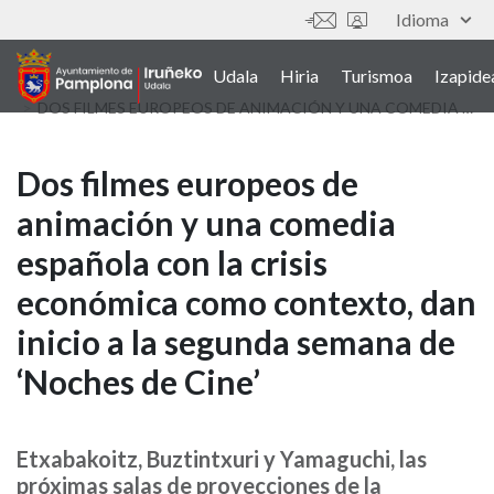
Skip
Idioma
Tresnak
to
main
Udala
Hiria
Turismoa
Izapide
Main
content
DOS FILMES EUROPEOS DE ANIMACIÓN Y UNA COMEDIA ESPAÑOLA CON LA CRISIS ECONÓMICA COMO CONTEXTO, DAN INICIO A LA SEGUNDA SEMANA DE ‘NOCHES DE CINE’
navigation
(euskera)
Dos
Dos filmes europeos de
animación y una comedia
filmes
española con la crisis
europeos
económica como contexto, dan
de
inicio a la segunda semana de
animación
‘Noches de Cine’
y
una
Etxabakoitz, Buztintxuri y Yamaguchi, las
próximas salas de proyecciones de la