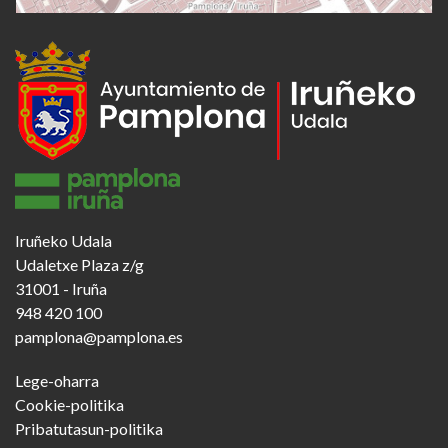
Iruñeko Udala
Udaletxe Plaza z/g
31001 - Iruña
948 420 100
pamplona@pamplona.es
Footer
Lege-oharra
menu
Cookie-politika
Pribatutasun-politika