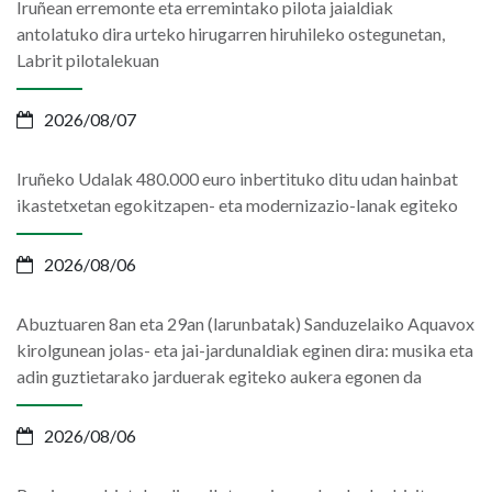
Iruñean erremonte eta erremintako pilota jaialdiak
antolatuko dira urteko hirugarren hiruhileko ostegunetan,
Labrit pilotalekuan
2026/08/07
Iruñeko Udalak 480.000 euro inbertituko ditu udan hainbat
ikastetxetan egokitzapen- eta modernizazio-lanak egiteko
2026/08/06
Abuztuaren 8an eta 29an (larunbatak) Sanduzelaiko Aquavox
kirolgunean jolas- eta jai-jardunaldiak eginen dira: musika eta
adin guztietarako jarduerak egiteko aukera egonen da
2026/08/06