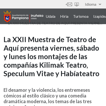
Skip
Idioma
Tresnak
to
main
Udala
Hiria
Turismoa
Izapide
Main
content
LA XXII MUESTRA DE TEATRO DE AQUÍ PRESENTA VIERNES, SÁBADO Y LUNES LOS MONTAJES DE LAS COMPAÑÍAS KILIMAK TEATRO, SPECULUM VITAE Y HABÍATEATRO
navigation
(euskera)
La
La XXII Muestra de Teatro de
Aquí presenta viernes, sábado
XXII
y lunes los montajes de las
Muestra
compañías Kilimak Teatro,
de
Speculum Vitae y Habíateatro
Teatro
de
El desamor y la violencia, los entremeses
cómicos al estilo clásico y una comedia
Aquí
dramática moderna, los temas de las tres