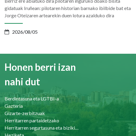
Berriz ere abiatuko dira pilotaren inguruko doako bisita
gidatuak Iruñean: pilotaren historian barnako ibilbide bat eta
Jorge Oteizaren artearekin duen lotura azalduko dira
2026/08/05
Honen berri izan
nahi dut
Berdintasuna eta LGTBI-a
Gazteria
Gizarte-zerbitzuak
Herritarren partaidetzako
Herritarren segurtasuna eta bizikidetasuna
Heziketa