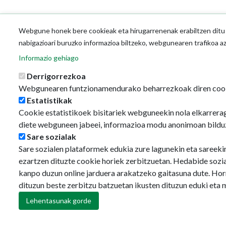
Webgune honek bere cookieak eta hirugarrenenak erabiltzen ditu o
nabigazioari buruzko informazioa biltzeko, webgunearen trafikoa a
Informazio gehiago
Derrigorrezkoa
Webgunearen funtzionamendurako beharrezkoak diren coo
Estatistikak
Cookie estatistikoek bisitariek webguneekin nola elkarrerag
diete webguneen jabeei, informazioa modu anonimoan bildu
Sare sozialak
Sare sozialen plataformek edukia zure lagunekin eta sareeki
ezartzen dituzte cookie horiek zerbitzuetan. Hedabide sozi
kanpo duzun online jarduera arakatzeko gaitasuna dute. Hor
dituzun beste zerbitzu batzuetan ikusten dituzun eduki eta 
Lehentasunak gorde