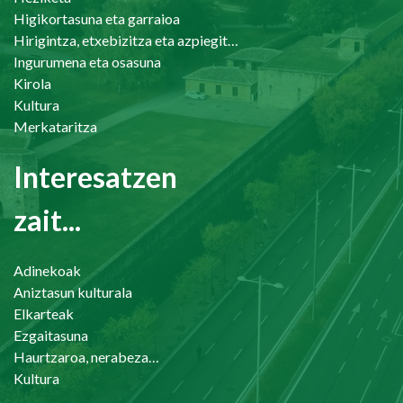
Higikortasuna eta garraioa
Hirigintza, etxebizitza eta azpiegiturak
Ingurumena eta osasuna
Kirola
Kultura
Merkataritza
Interesatzen
zait...
Adinekoak
Aniztasun kulturala
Elkarteak
Ezgaitasuna
Haurtzaroa, nerabezaroa eta familia
Kultura