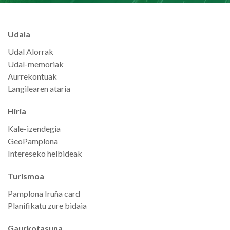
Udala
Udal Alorrak
Udal-memoriak
Aurrekontuak
Langilearen ataria
Hiria
Kale-izendegia
GeoPamplona
Intereseko helbideak
Turismoa
Pamplona Iruña card
Planifikatu zure bidaia
Gaurkotasuna