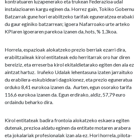
kontratuaren luzapenerako eta trukean Federazioa udal
instalazioaren kargu eginen da. Horrez gain, Tokiko Gobernu
Batzarrak gune hori erabiltzeko tarifak eguneratzea erabaki
du gaur eginiko batzarrean; igoera Nafarroako urte arteko
KPIaren igoeraren parekoa izanen da, hots, % 1,3koa.
Horrela, espazioak alokatzeko prezio berriak ezarri dira,
erabiltzaileak kirol entitateak edo herritarrak oro har diren
bereiziz, eta erreserba kirol ekitaldietarako egiten den ala ez
aintzat hartuz. Iruñeko Udalak lehentasuna izaten jarraituko
du erabilera-eskubideari dagokionez, eta prezio eguneratua
orduko 8,41 eurokoa izanen da. Aurten, egun osorako tarifa
116,6 eurokoa izanen da. Egun erdirako, aldiz, 57,79 euro
ordaindu beharko dira.
Kirol entitateak badira frontoia alokatzeko eskaera egiten
dutenak, prezioa aldatu eginen da entitate motaren arabera
eta jokalariak profesionalak izan ala ez. Hori horrela, pilota-