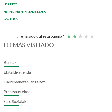
HEZIKETA
HERRITARREN PARTAIDETZAKO
GAZTERIA
¿Te ha sido útil esta página?
LO MÁS VISITADO
Berriak
Ekitaldi-agenda
Harremanetan jar zaitez
Prentsaurrekoak
Sare Sozialak