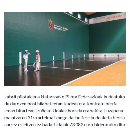
arte,
eta
aurtengo
erabilera-
tarifak
eguneratu
ditu
Labrit pilotalekua Nafarroako Pilota Federazioak kudeatuko
du datozen bost hilabeteetan, kudeaketa-kontratu berria
eman bitartean, Iruñeko Udalak horrela erabakita. Luzapena
maiatzaren 31ra artekoa izango da, betiere kudeaketa berria
aurrez esleitzen ez bada. Udalak 73.083 euro bideratuko ditu