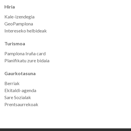
Hiria
Kale-izendegia
GeoPamplona
Intereseko helbideak
Turismoa
Pamplona Iruña card
Planifikatu zure bidaia
Gaurkotasuna
Berriak
Ekitaldi-agenda
Sare Sozialak
Prentsaurrekoak