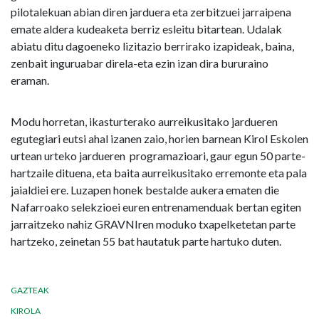
pilotalekuan abian diren jarduera eta zerbitzuei jarraipena
emate aldera kudeaketa berriz esleitu bitartean. Udalak
abiatu ditu dagoeneko lizitazio berrirako izapideak, baina,
zenbait inguruabar direla-eta ezin izan dira bururaino
eraman.
Modu horretan, ikasturterako aurreikusitako jardueren
egutegiari eutsi ahal izanen zaio, horien barnean Kirol Eskolen
urtean urteko jardueren programazioari, gaur egun 50 parte-
hartzaile dituena, eta baita aurreikusitako erremonte eta pala
jaialdiei ere. Luzapen honek bestalde aukera ematen die
Nafarroako selekzioei euren entrenamenduak bertan egiten
jarraitzeko nahiz GRAVNIren moduko txapelketetan parte
hartzeko, zeinetan 55 bat hautatuk parte hartuko duten.
GAZTEAK
KIROLA