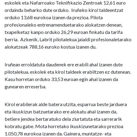
eskolek eta Nafarroako Teknifikazio Zentroak 12,61 euro
ordaindu beharko dute orduko. Iruñeko kirol taldeentzat
orduko 13,68 eurokoa izanen da prezioa. Pilota
profesionaleko entrenamenduetarako alokatzen denean,
txapelketaz kanpo orduko 26,29 euroan finkatu da tarifa
berria. Azkenik, Labrit pilotalekua jaialdi profesionaletarako
alokatzeak 788,16 euroko kostua izanen du.
Iruñean erroldatuta daudenek ere erabili ahal izanen dute
pilotalekua, eskolek eta kirol taldeek erabiltzen ez dutenean.
Kasu horretan orduko 33,53 euroan egin ahal izanen da
gunearen erreserba.
Kirol erabilerak alde batera utzita, esparrua beste jarduera
eta ikuskizun batzuetarako ere alokatu ahal izanen da,
betiere jendea bertaratuko dela ziurtatuta eta sarrerarik
kobratu gabe. Mota horretako ikuskizunetarako prezioa
1.050,78 eurokoa izanen da. Gainera, muntatze- eta