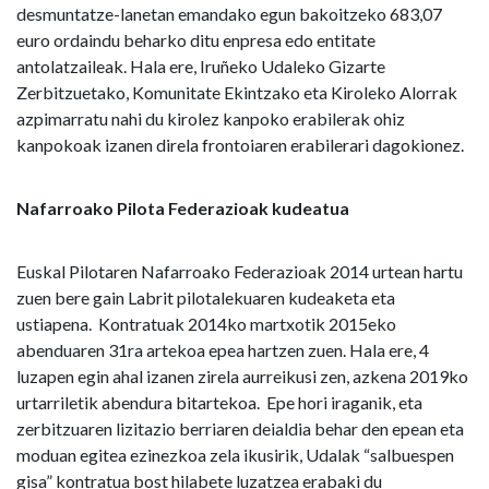
desmuntatze-lanetan emandako egun bakoitzeko 683,07
euro ordaindu beharko ditu enpresa edo entitate
antolatzaileak. Hala ere, Iruñeko Udaleko Gizarte
Zerbitzuetako, Komunitate Ekintzako eta Kiroleko Alorrak
azpimarratu nahi du kirolez kanpoko erabilerak ohiz
kanpokoak izanen direla frontoiaren erabilerari dagokionez.
Nafarroako Pilota Federazioak kudeatua
Euskal Pilotaren Nafarroako Federazioak 2014 urtean hartu
zuen bere gain Labrit pilotalekuaren kudeaketa eta
ustiapena. Kontratuak 2014ko martxotik 2015eko
abenduaren 31ra artekoa epea hartzen zuen. Hala ere, 4
luzapen egin ahal izanen zirela aurreikusi zen, azkena 2019ko
urtarriletik abendura bitartekoa. Epe hori iraganik, eta
zerbitzuaren lizitazio berriaren deialdia behar den epean eta
moduan egitea ezinezkoa zela ikusirik, Udalak “salbuespen
gisa” kontratua bost hilabete luzatzea erabaki du