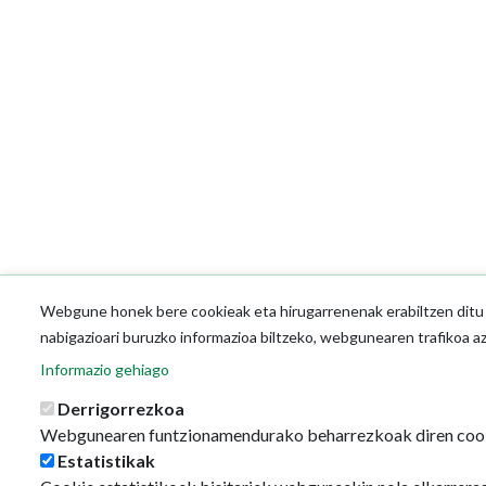
Webgune honek bere cookieak eta hirugarrenenak erabiltzen ditu o
nabigazioari buruzko informazioa biltzeko, webgunearen trafikoa a
Informazio gehiago
Derrigorrezkoa
Webgunearen funtzionamendurako beharrezkoak diren coo
Estatistikak