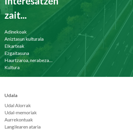
Interesatzen
zait...
Adinekoak
Aniztasun kulturala
Elkarteak
Ezgaitasuna
Haurtzaroa, nerabezaroa eta familia
Kultura
Udala
Udal Alorrak
Udal-memoriak
Aurrekontuak
Langilearen ataria