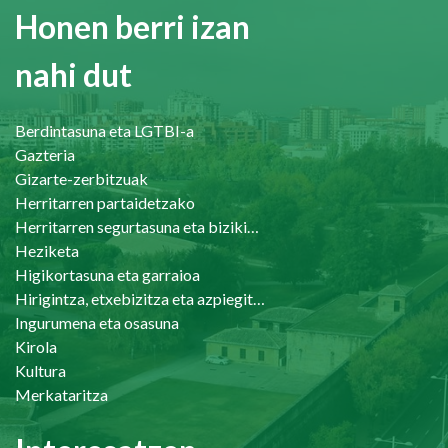
Honen berri izan
nahi dut
Berdintasuna eta LGTBI-a
Gazteria
Gizarte-zerbitzuak
Herritarren partaidetzako
Herritarren segurtasuna eta bizikidetasuna
Heziketa
Higikortasuna eta garraioa
Hirigintza, etxebizitza eta azpiegiturak
Ingurumena eta osasuna
Kirola
Kultura
Merkataritza