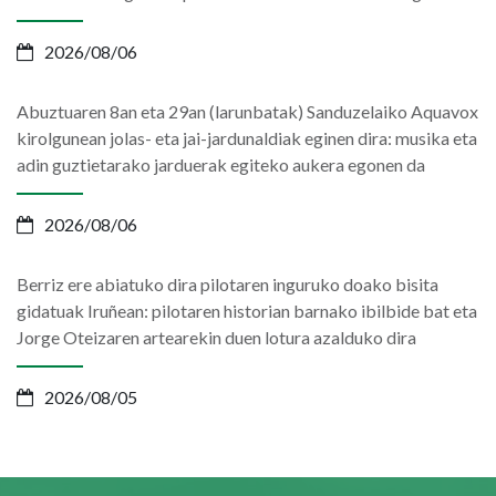
2026/08/06
Abuztuaren 8an eta 29an (larunbatak) Sanduzelaiko Aquavox
kirolgunean jolas- eta jai-jardunaldiak eginen dira: musika eta
adin guztietarako jarduerak egiteko aukera egonen da
2026/08/06
Berriz ere abiatuko dira pilotaren inguruko doako bisita
gidatuak Iruñean: pilotaren historian barnako ibilbide bat eta
Jorge Oteizaren artearekin duen lotura azalduko dira
2026/08/05