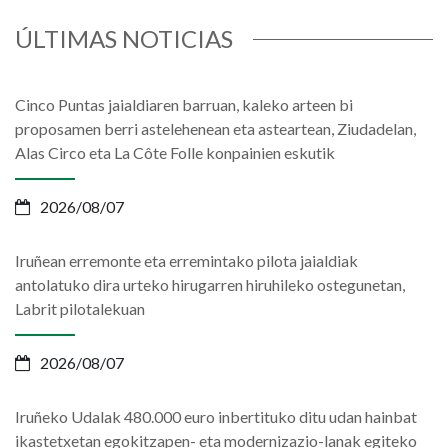
ÚLTIMAS NOTICIAS
Cinco Puntas jaialdiaren barruan, kaleko arteen bi
proposamen berri astelehenean eta asteartean, Ziudadelan,
Alas Circo eta La Côte Folle konpainien eskutik
2026/08/07
Iruñean erremonte eta erremintako pilota jaialdiak
antolatuko dira urteko hirugarren hiruhileko ostegunetan,
Labrit pilotalekuan
2026/08/07
Iruñeko Udalak 480.000 euro inbertituko ditu udan hainbat
ikastetxetan egokitzapen- eta modernizazio-lanak egiteko