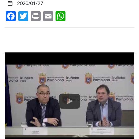
2020/01/27
haur
Facebook
Twitter
Print
Email
WhatsApp
eskoletan,
eta
gaztelania
ingelesarekin
gehituko
dio
Goiz
Ederreko
eskaintzari