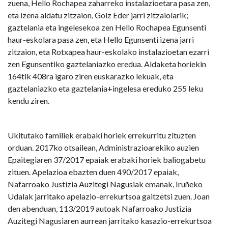
zuena, Hello Rochapea zaharreko instalazioetara pasa zen,
eta izena aldatu zitzaion, Goiz Eder jarri zitzaiolarik;
gaztelania eta ingelesekoa zen Hello Rochapea Egunsenti
haur-eskolara pasa zen, eta Hello Egunsenti izena jarri
zitzaion, eta Rotxapea haur-eskolako instalazioetan ezarri
zen Egunsentiko gaztelaniazko eredua. Aldaketa horiekin
164tik 408ra igaro ziren euskarazko lekuak, eta
gaztelaniazko eta gaztelania+ingelesa ereduko 255 leku
kendu ziren.
Ukitutako familiek erabaki horiek errekurritu zituzten
orduan. 2017ko otsailean, Administrazioarekiko auzien
Epaitegiaren 37/2017 epaiak erabaki horiek baliogabetu
zituen. Apelazioa ebazten duen 490/2017 epaiak,
Nafarroako Justizia Auzitegi Nagusiak emanak, Iruñeko
Udalak jarritako apelazio-errekurtsoa gaitzetsi zuen. Joan
den abenduan, 113/2019 autoak Nafarroako Justizia
Auzitegi Nagusiaren aurrean jarritako kasazio-errekurtsoa