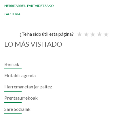
HERRITARREN PARTAIDETZAKO
GAZTERIA
¿Te ha sido útil esta página?
LO MÁS VISITADO
Berriak
Ekitaldi-agenda
Harremanetan jar zaitez
Prentsaurrekoak
Sare Sozialak