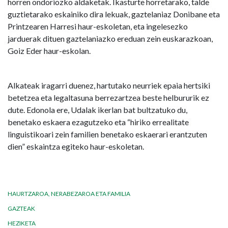
horren ondoriozko aldaketak. Ikasturte horretarako, talde
guztietarako eskainiko dira lekuak, gaztelaniaz Donibane eta
Printzearen Harresi haur-eskoletan, eta ingelesezko
jarduerak dituen gaztelaniazko ereduan zein euskarazkoan,
Goiz Eder haur-eskolan.
Alkateak iragarri duenez, hartutako neurriek epaia hertsiki
betetzea eta legaltasuna berrezartzea beste helbururik ez
dute. Edonola ere, Udalak ikerlan bat bultzatuko du,
benetako eskaera ezagutzeko eta “hiriko errealitate
linguistikoari zein familien benetako eskaerari erantzuten
dien” eskaintza egiteko haur-eskoletan.
HAURTZAROA, NERABEZAROA ETA FAMILIA
GAZTEAK
HEZIKETA