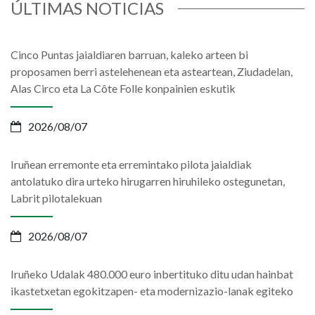
ÚLTIMAS NOTICIAS
Cinco Puntas jaialdiaren barruan, kaleko arteen bi
proposamen berri astelehenean eta asteartean, Ziudadelan,
Alas Circo eta La Côte Folle konpainien eskutik
2026/08/07
Iruñean erremonte eta erremintako pilota jaialdiak
antolatuko dira urteko hirugarren hiruhileko ostegunetan,
Labrit pilotalekuan
2026/08/07
Iruñeko Udalak 480.000 euro inbertituko ditu udan hainbat
ikastetxetan egokitzapen- eta modernizazio-lanak egiteko