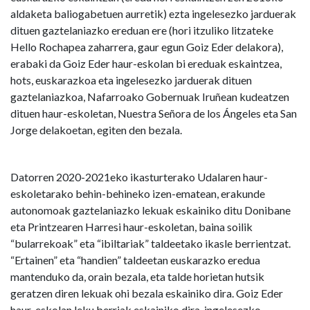
aldaketa baliogabetuen aurretik) ezta ingelesezko jarduerak
dituen gaztelaniazko ereduan ere (hori itzuliko litzateke
Hello Rochapea zaharrera, gaur egun Goiz Eder delakora),
erabaki da Goiz Eder haur-eskolan bi ereduak eskaintzea,
hots, euskarazkoa eta ingelesezko jarduerak dituen
gaztelaniazkoa, Nafarroako Gobernuak Iruñean kudeatzen
dituen haur-eskoletan, Nuestra Señora de los Ángeles eta San
Jorge delakoetan, egiten den bezala.
Datorren 2020-2021eko ikasturterako Udalaren haur-
eskoletarako behin-behineko izen-ematean, erakunde
autonomoak gaztelaniazko lekuak eskainiko ditu Donibane
eta Printzearen Harresi haur-eskoletan, baina soilik
“bularrekoak” eta “ibiltariak” taldeetako ikasle berrientzat.
“Ertainen” eta “handien” taldeetan euskarazko eredua
mantenduko da, orain bezala, eta talde horietan hutsik
geratzen diren lekuak ohi bezala eskainiko dira. Goiz Eder
haur-eskolan leku berriak eskainiko dira, ingelesezko