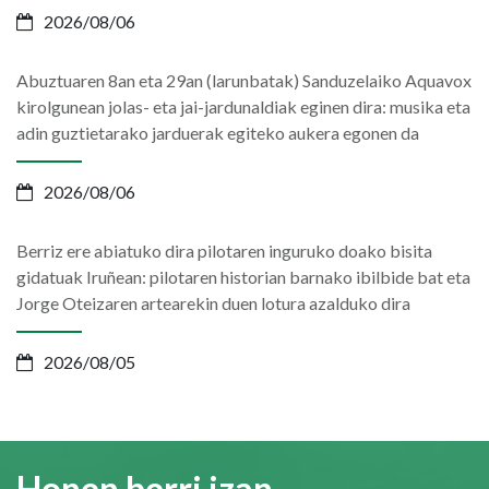
2026/08/06
Abuztuaren 8an eta 29an (larunbatak) Sanduzelaiko Aquavox
kirolgunean jolas- eta jai-jardunaldiak eginen dira: musika eta
adin guztietarako jarduerak egiteko aukera egonen da
2026/08/06
Berriz ere abiatuko dira pilotaren inguruko doako bisita
gidatuak Iruñean: pilotaren historian barnako ibilbide bat eta
Jorge Oteizaren artearekin duen lotura azalduko dira
2026/08/05
Honen berri izan