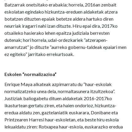
Batzarrak onetsitako erabakia; horrela, 2016an zenbait
eskolatan egindako hizkuntza-ereduen aldaketak atzera
botatzen dituzten epaiak betetze aldera hartuko diren
neurriak iragarri nahi izan dituzte. Hiru epai dira, 2017ko
otsaileko hasierako lehen epaitza judiziala berresten
dutenak; hori horrela, udal-ordezkariek “atzerapen-
amarrutzat” jo dituzte “aurreko gobernu-taldeak epaiari men
ez egiteko” jarritako errekurtsoak.
Eskolen “normalizazioa”
Enrique Maya alkateak azpimarratu du “haur-eskolak
normalizatzeko unea dela, normaltasunera itzultzekoa”.
Justiziak baliogabetu dituen aldaketak 2016-2017ko
ikasturtean gertatu ziren, eta haien ondorioz, hizkuntza-
eredua aldatu zen, gaztelaniatik euskarara, Donibane eta
Printzearen Harresi haur-eskoletan, eta beste hiru eskola
lekualdatu ziren: Rotxapea haur-eskola, euskarazko eredua