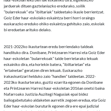
jarduerak dituen gaztelaniazko eredurako, soilik
“bularrekoak” eta “ibiltariak” taldeetako ikasle berrientzat.
Goiz Eder haur-eskolako eskaintza berri horri oraingo
euskarazko ereduko ohiko eskaintza gehituko zaio, eskolak
bi ereduetan arituko delako.
2021-2022ko ikasturtean eredu berriendako taldeak
handituko dira. Donibane, Printzearen Harresi eta Goiz Eder
haur-eskoletan “bularrekoak” talde berrietarako lekuak
eskainiko dira, eta horiekin batera, “ibiltarietan” eta
“ertainetan” geratzen diren lekuak. Euskarazko
irakaskuntzari helduko zaio “handien” taldeetan. 2022-
2023ko ikasturterako, guztiz ezarrita egonen da Donibane
eta Printzearen Harresi haur-eskoletan 2016an onetsi baina
Nafarroako Justizia Auzitegi Nagusiak epai bidez
baliogabetutako aldaketen aurretik zegoen eredua, eta Goiz
Eder haur-eskolan buruturik egonen dira ere epai judizial