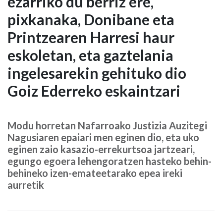
ezarriko du berriz ere,
gaztelaniazko
pixkanaka, Donibane eta
eredua
Printzearen Harresi haur
ezarriko
eskoletan, eta gaztelania
du
ingelesarekin gehituko dio
berriz
Goiz Ederreko eskaintzari
ere,
Modu horretan Nafarroako Justizia Auzitegi
pixkanaka,
Nagusiaren epaiari men eginen dio, eta uko
eginen zaio kasazio-errekurtsoa jartzeari,
Donibane
egungo egoera lehengoratzen hasteko behin-
eta
behineko izen-emateetarako epea ireki
aurretik
Printzearen
Harresi