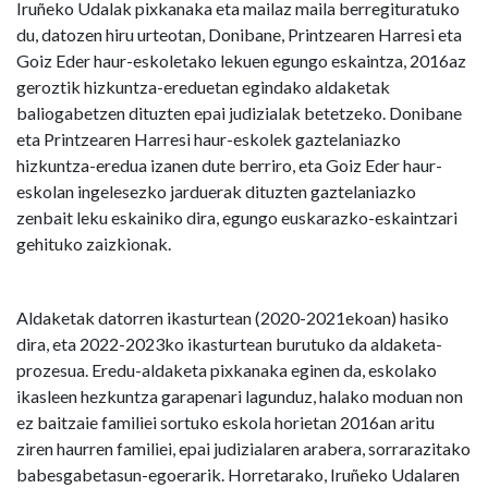
Iruñeko Udalak pixkanaka eta mailaz maila berregituratuko
du, datozen hiru urteotan, Donibane, Printzearen Harresi eta
Goiz Eder haur-eskoletako lekuen egungo eskaintza, 2016az
geroztik hizkuntza-ereduetan egindako aldaketak
baliogabetzen dituzten epai judizialak betetzeko. Donibane
eta Printzearen Harresi haur-eskolek gaztelaniazko
hizkuntza-eredua izanen dute berriro, eta Goiz Eder haur-
eskolan ingelesezko jarduerak dituzten gaztelaniazko
zenbait leku eskainiko dira, egungo euskarazko-eskaintzari
gehituko zaizkionak.
Aldaketak datorren ikasturtean (2020-2021ekoan) hasiko
dira, eta 2022-2023ko ikasturtean burutuko da aldaketa-
prozesua. Eredu-aldaketa pixkanaka eginen da, eskolako
ikasleen hezkuntza garapenari lagunduz, halako moduan non
ez baitzaie familiei sortuko eskola horietan 2016an aritu
ziren haurren familiei, epai judizialaren arabera, sorrarazitako
babesgabetasun-egoerarik. Horretarako, Iruñeko Udalaren