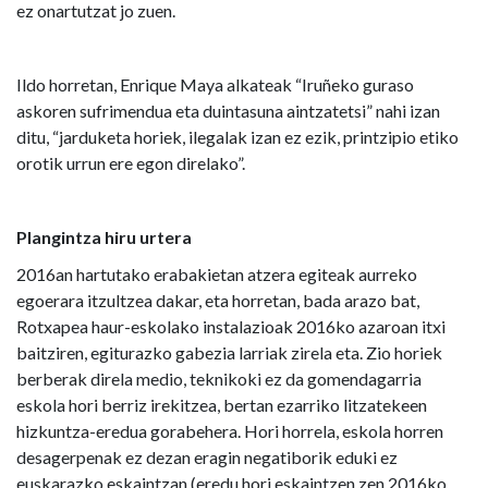
ez onartutzat jo zuen.
Ildo horretan, Enrique Maya alkateak “Iruñeko guraso
askoren sufrimendua eta duintasuna aintzatetsi” nahi izan
ditu, “jarduketa horiek, ilegalak izan ez ezik, printzipio etiko
orotik urrun ere egon direlako”.
Plangintza hiru urtera
2016an hartutako erabakietan atzera egiteak aurreko
egoerara itzultzea dakar, eta horretan, bada arazo bat,
Rotxapea haur-eskolako instalazioak 2016ko azaroan itxi
baitziren, egiturazko gabezia larriak zirela eta. Zio horiek
berberak direla medio, teknikoki ez da gomendagarria
eskola hori berriz irekitzea, bertan ezarriko litzatekeen
hizkuntza-eredua gorabehera. Hori horrela, eskola horren
desagerpenak ez dezan eragin negatiborik eduki ez
euskarazko eskaintzan (eredu hori eskaintzen zen 2016ko