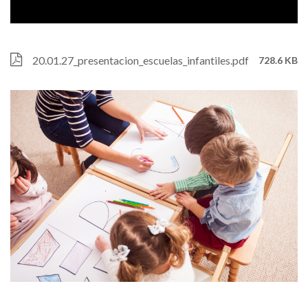
Fitxategi
20.01.27_presentacion_escuelas_infantiles.pdf
728.6 KB