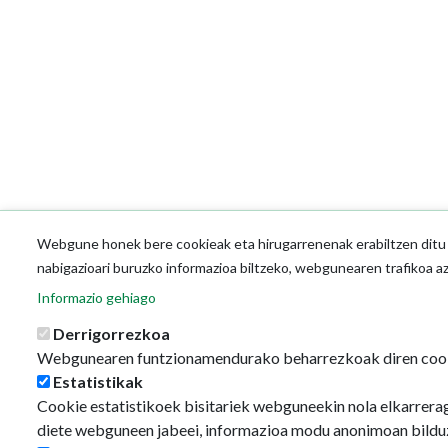
Webgune honek bere cookieak eta hirugarrenenak erabiltzen ditu o
nabigazioari buruzko informazioa biltzeko, webgunearen trafikoa a
Informazio gehiago
Derrigorrezkoa
Webgunearen funtzionamendurako beharrezkoak diren coo
Estatistikak
Cookie estatistikoek bisitariek webguneekin nola elkarrerag
diete webguneen jabeei, informazioa modu anonimoan bildu