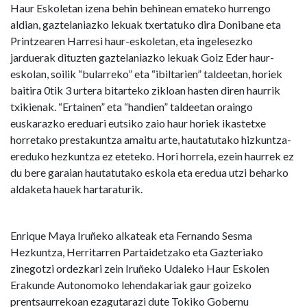
Haur Eskoletan izena behin behinean emateko hurrengo
aldian, gaztelaniazko lekuak txertatuko dira Donibane eta
Printzearen Harresi haur-eskoletan, eta ingelesezko
jarduerak dituzten gaztelaniazko lekuak Goiz Eder haur-
eskolan, soilik “bularreko” eta “ibiltarien” taldeetan, horiek
baitira 0tik 3 urtera bitarteko zikloan hasten diren haurrik
txikienak. “Ertainen” eta “handien” taldeetan oraingo
euskarazko ereduari eutsiko zaio haur horiek ikastetxe
horretako prestakuntza amaitu arte, hautatutako hizkuntza-
ereduko hezkuntza ez eteteko. Hori horrela, ezein haurrek ez
du bere garaian hautatutako eskola eta eredua utzi beharko
aldaketa hauek hartaraturik.
Enrique Maya Iruñeko alkateak eta Fernando Sesma
Hezkuntza, Herritarren Partaidetzako eta Gazteriako
zinegotzi ordezkari zein Iruñeko Udaleko Haur Eskolen
Erakunde Autonomoko lehendakariak gaur goizeko
prentsaurrekoan ezagutarazi dute Tokiko Gobernu