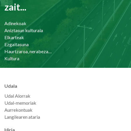
zait...
Adinekoak
Aniztasun kulturala
Elkarteak
Ezgaitasuna
Haurtzaroa, nerabezaroa eta familia
Kultura
Udala
Udal Alorrak
Udal-memoriak
Aurrekontuak
Langilearen ataria
Hiria