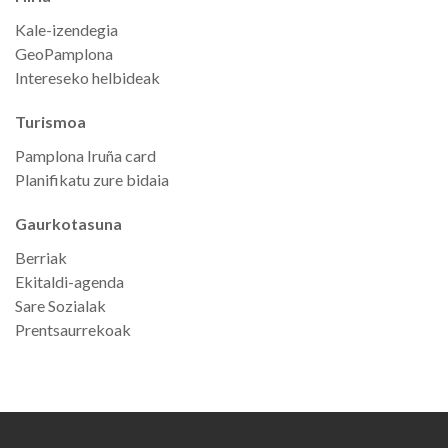
Kale-izendegia
GeoPamplona
Intereseko helbideak
Turismoa
Pamplona Iruña card
Planifikatu zure bidaia
Gaurkotasuna
Berriak
Ekitaldi-agenda
Sare Sozialak
Prentsaurrekoak