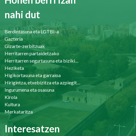
nahi dut
Berdintasuna eta LGTBI-a
Gazteria
Gizarte-zerbitzuak
Herritarren partaidetzako
Herritarren segurtasuna eta bizikidetasuna
Heziketa
Higikortasuna eta garraioa
Hirigintza, etxebizitza eta azpiegiturak
Ingurumena eta osasuna
Kirola
Kultura
Merkataritza
Interesatzen