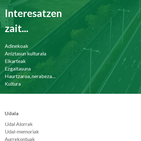
Interesatzen
zait...
Adinekoak
Aniztasun kulturala
Elkarteak
Ezgaitasuna
Haurtzaroa, nerabezaroa eta familia
Kultura
Udala
Udal Alorrak
Udal-memoriak
Aurrekontuak