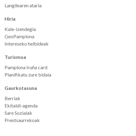
Langilearen ataria
Hiria
Kale-izendegia
GeoPamplona
Intereseko helbideak
Turismoa
Pamplona Iruña card
Planifikatu zure bidaia
Gaurkotasuna
Berriak
Ekitaldi-agenda
Sare Sozialak
Prentsaurrekoak