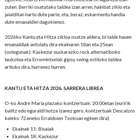
zuten. Berriki osatutako taldea izan arren, hainbat ziklo eta
jaialditan hartu dute parte, eta, beraz, eskarmentu handia
dute emanaldiei dagokienez.
2026ko Kantu eta Hitza zikloa osatze aldera, bi talde hauen
emanaldiak antolatu dira ekainaren 18an eta 25ean
(ostegunak): Kaskezur euskarazko rock alternatiboko
laukotea eta Erromintxelak gipsy swing estiloko taldea
arituko dira, hurrenez hurren.
KANTU ETA HITZA 2026. SARRERA LIBREA
O-ko Andre Maria plazako kontzertuak: 20:00etan (euririk
balitz edo eguraldi hotza izanez gero, kontzertuak Descalzos
kaleko 72.eneko Erraldoien Txokoan eginen dira)
Ekainak 11: Bisaiak
Ekainak 18: Kaskezur