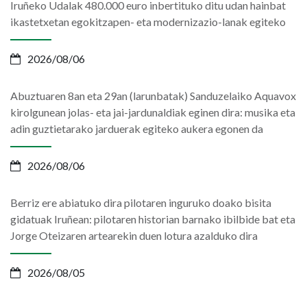
Iruñeko Udalak 480.000 euro inbertituko ditu udan hainbat
ikastetxetan egokitzapen- eta modernizazio-lanak egiteko
2026/08/06
Abuztuaren 8an eta 29an (larunbatak) Sanduzelaiko Aquavox
kirolgunean jolas- eta jai-jardunaldiak eginen dira: musika eta
adin guztietarako jarduerak egiteko aukera egonen da
2026/08/06
Berriz ere abiatuko dira pilotaren inguruko doako bisita
gidatuak Iruñean: pilotaren historian barnako ibilbide bat eta
Jorge Oteizaren artearekin duen lotura azalduko dira
2026/08/05