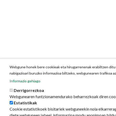
Webgune honek bere cookieak eta hirugarrenenak erabiltzen ditu o
nabigazioari buruzko informazioa biltzeko, webgunearen trafikoa a
Informazio gehiago
Derrigorrezkoa
Webgunearen funtzionamendurako beharrezkoak diren coo
Estatistikak
Cookie estatistikoek bisitariek webguneekin nola elkarrerag
diete webguneen jabeei, informazioa modu anonimoan bildu