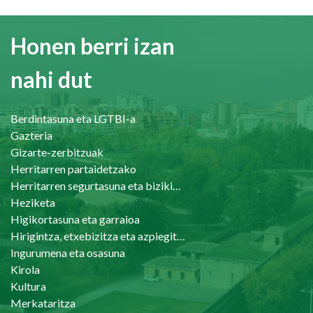
Honen berri izan
nahi dut
Berdintasuna eta LGTBI-a
Gazteria
Gizarte-zerbitzuak
Herritarren partaidetzako
Herritarren segurtasuna eta bizikidetasuna
Heziketa
Higikortasuna eta garraioa
Hirigintza, etxebizitza eta azpiegiturak
Ingurumena eta osasuna
Kirola
Kultura
Merkataritza