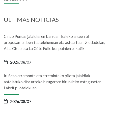
ÚLTIMAS NOTICIAS
Cinco Puntas jaialdiaren barruan, kaleko arteen bi
proposamen berri astelehenean eta asteartean, Ziudadelan,
Alas Circo eta La Côte Folle konpainien eskutik
2026/08/07
Iruñean erremonte eta erremintako pilota jaialdiak
antolatuko dira urteko hirugarren hiruhileko ostegunetan,
Labrit pilotalekuan
2026/08/07