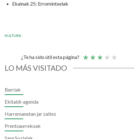
Ekainak 25: Erromintxelak
KULTURA
¿Te ha sido útil esta página?
LO MÁS VISITADO
Berriak
Ekitaldi-agenda
Harremanetan jar zaitez
Prentsaurrekoak
Sare Sozialak