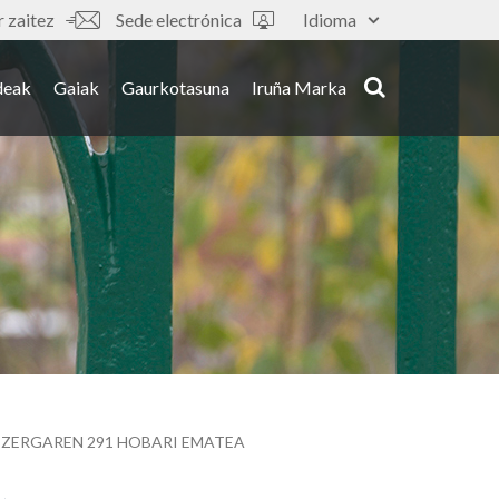
 zaitez
Sede electrónica
Idioma
deak
Gaiak
Gaurkotasuna
Iruña Marka
 ZERGAREN 291 HOBARI EMATEA