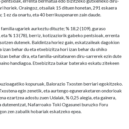
o pentsioak, errenta bermatua edo bizitzeko gutxieneko diru-
i horiek. Oraingoz, otsailak 15 dituen honetan, 291 eskaera
u; 1 ez da onartu, eta 40 berrikuspenaren zain daude.
familia ugariek aurkeztu dituzte; % 18,2 (109), guraso
ta % 13 (78), berriz, kotizaziorik gabeko pentsioak, errenta
sotzen dutenek. Baldintza horiez gain, eskatzaileak dagokion
 izan behar du eta etxebizitza hori izan behar du ohiko
zan behar dira, eta familia-unitatearen diru-sarrerek ezin dute
 baino handiagoa. Etxebizitza bakar baterako eskatu zitekeen
ibuzioagatiko kopuruak, Balorazio Txosten berriari egokitzeko.
 Txostena egin zenetik, eta aurtengo eguneraketaren ondorioak
na ezartzea adostu zuen Udalak, % 0,25 alegia, eta gainera,
ena dutenentzat, Nafarroako Toki Ogasunei buruzko Foru
egon zen zabalik hobariak eskatzeko epea.