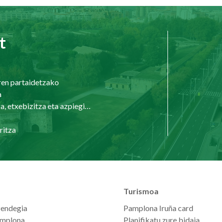
t
ren partaidetzako
a
Hirigintza, etxebizitza eta azpiegiturak
ritza
Turismoa
zendegia
Pamplona Iruña card
mplona
Planifikatu zure bidaia