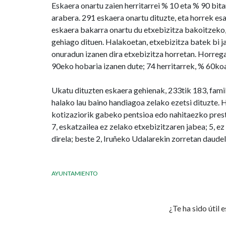
Eskaera onartu zaien herritarrei % 10 eta % 90 bita
arabera. 291 eskaera onartu dituzte, eta horrek es
eskaera bakarra onartu du etxebizitza bakoitzeko,
gehiago dituen. Halakoetan, etxebizitza batek bi j
onuradun izanen dira etxebizitza horretan. Horre
90eko hobaria izanen dute; 74 herritarrek, % 60ko
Ukatu dituzten eskaera gehienak, 233tik 183, fami
halako lau baino handiagoa zelako ezetsi dituzte. H
kotizaziorik gabeko pentsioa edo nahitaezko presta
7, eskatzailea ez zelako etxebizitzaren jabea; 5, 
direla; beste 2, Iruñeko Udalarekin zorretan daude
AYUNTAMIENTO
¿Te ha sido útil 