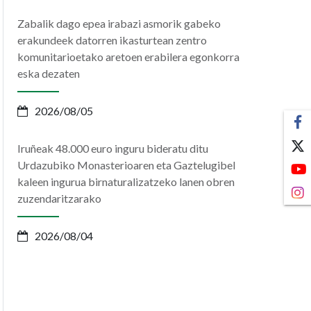
Zabalik dago epea irabazi asmorik gabeko
erakundeek datorren ikasturtean zentro
komunitarioetako aretoen erabilera egonkorra
eska dezaten
2026/08/05
Iruñeak 48.000 euro inguru bideratu ditu
Urdazubiko Monasterioaren eta Gaztelugibel
kaleen ingurua birnaturalizatzeko lanen obren
zuzendaritzarako
2026/08/04