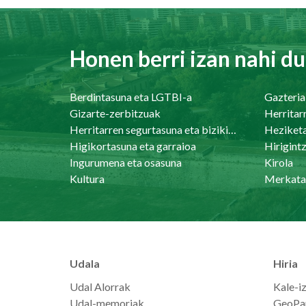
Honen berri izan nahi du
Berdintasuna eta LGTBI-a
Gazteria
Gizarte-zerbitzuak
Herritar
Herritarren segurtasuna eta bizikidetasuna
Heziket
Higikortasuna eta garraioa
Ingurumena eta osasuna
Kirola
Kultura
Merkata
Udala
Hiria
Udal Alorrak
Kale-i
Udal-memoriak
GeoPa