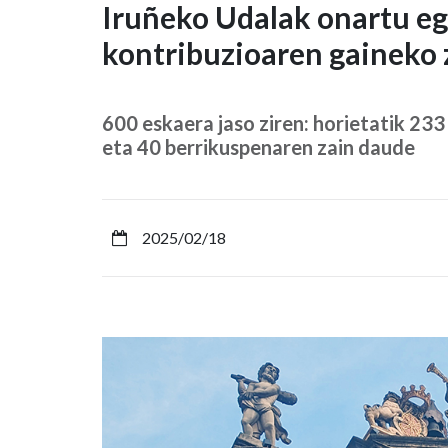
Iruñeko
Iruñeko Udalak onartu eg
kontribuzioaren gaineko
Udalak
onartu
600 eskaera jaso ziren: horietatik 233 
egin
eta 40 berrikuspenaren zain daude
du
2025erako
2025/02/18
hiri-
kontribuzioaren
gaineko
zergaren