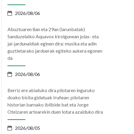
2026/08/06
Abuztuaren 8an eta 29an (larunbatak)
Sanduzelaiko Aquavox kirolgunean jolas- eta
jai-jardunaldiak eginen dira: musika eta adin
guztietarako jarduerak egiteko aukera egonen
da
2026/08/06
Berriz ere abiatuko dira pilotaren inguruko
doako bisita gidatuak Iruñean: pilotaren
historian barnako ibilbide bat eta Jorge
Oteizaren artearekin duen lotura azalduko dira
2026/08/05