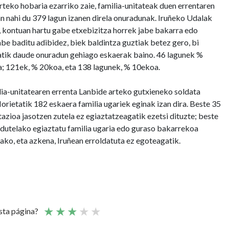
rteko hobaria ezarriko zaie, familia-unitateak duen errentaren
an nahi du 379 lagun izanen direla onuradunak. Iruñeko Udalak
 kontuan hartu gabe etxebizitza horrek jabe bakarra edo
abe baditu adibidez, biek baldintza guztiak betez gero, bi
gatik daude onuradun gehiago eskaerak baino. 46 lagunek %
a; 121ek, % 20koa, eta 138 lagunek, % 10ekoa.
lia-unitatearen errenta Lanbide arteko gutxieneko soldata
orietatik 182 eskaera familia ugariek eginak izan dira. Beste 35
zioa jasotzen zutela ez egiaztatzeagatik ezetsi dituzte; beste
ez dutelako egiaztatu familia ugaria edo guraso bakarrekoa
lako, eta azkena, Iruñean erroldatuta ez egoteagatik.
esta página?