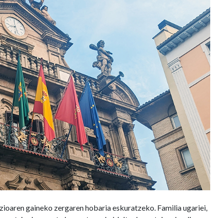
zioaren gaineko zergaren hobaria eskuratzeko. Familia ugariei,