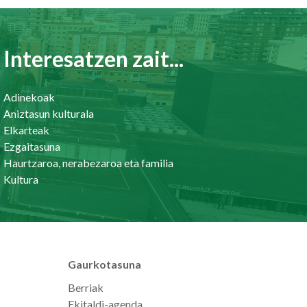
Interesatzen zait...
Adinekoak
Aniztasun kulturala
Elkarteak
Ezgaitasuna
Haurtzaroa, nerabezaroa eta familia
Kultura
Gaurkotasuna
Berriak
Ekitaldi-agenda