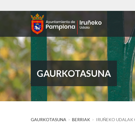
Skip
to
main
content
GAURKOTASUNA
GAURKOTASUNA
BERRIAK
IRUÑEKO UDALAK 