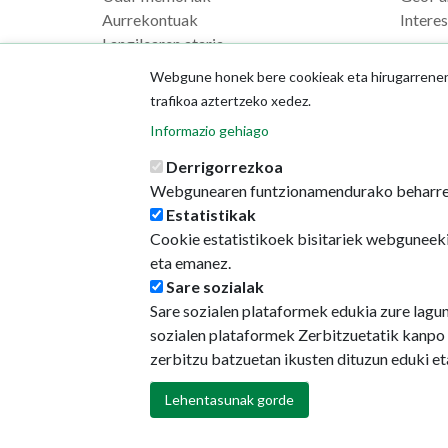
Aurrekontuak
Intere
Langilearen ataria
Webgune honek bere cookieak eta hirugarrenenak
trafikoa aztertzeko xedez.
Informazio gehiago
Derrigorrezkoa
Webgunearen funtzionamendurako beharre
Estatistikak
Cookie estatistikoek bisitariek webguneeki
eta emanez.
Sare sozialak
Sare sozialen plataformek edukia zure lagu
sozialen plataformek Zerbitzuetatik kanpo 
zerbitzu batzuetan ikusten dituzun eduki e
Lehentasunak gorde