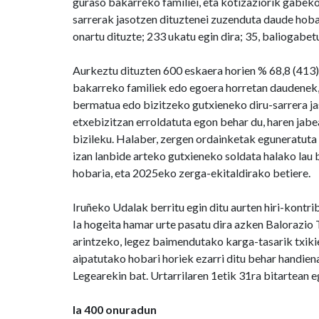
guraso bakarreko familiei, eta kotizaziorik gabek
sarrerak jasotzen dituztenei zuzenduta daude hobar
onartu dituzte; 233 ukatu egin dira; 35, baliogabet
Aurkeztu dituzten 600 eskaera horien % 68,8 (413) 
bakarreko familiek edo egoera horretan daudenek, e
bermatua edo bizitzeko gutxieneko diru-sarrera ja
etxebizitzan erroldatuta egon behar du, haren jabea
bizileku. Halaber, zergen ordainketak eguneratuta i
izan lanbide arteko gutxieneko soldata halako lau
hobaria, eta 2025eko zerga-ekitaldirako betiere.
Iruñeko Udalak berritu egin ditu aurten hiri-kontr
Ia hogeita hamar urte pasatu dira azken Balorazio
arintzeko, legez baimendutako karga-tasarik txikie
aipatutako hobari horiek ezarri ditu behar handi
Legearekin bat. Urtarrilaren 1etik 31ra bitartean 
Ia 400 onuradun