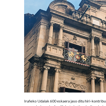
291
hobari
ematea
Iruñeko Udalak 600 eskaera jaso ditu hiri-kontribu