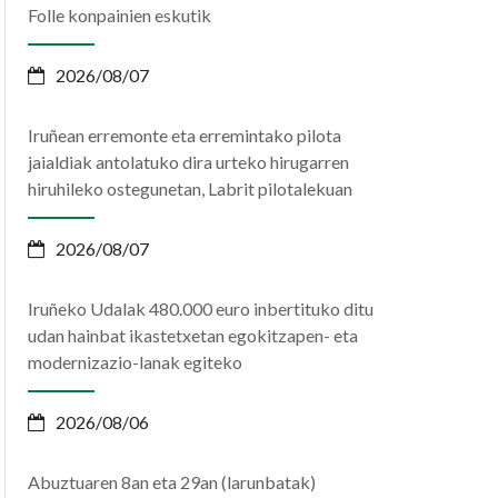
Folle konpainien eskutik
2026/08/07
Iruñean erremonte eta erremintako pilota
jaialdiak antolatuko dira urteko hirugarren
hiruhileko ostegunetan, Labrit pilotalekuan
2026/08/07
Iruñeko Udalak 480.000 euro inbertituko ditu
udan hainbat ikastetxetan egokitzapen- eta
modernizazio-lanak egiteko
2026/08/06
Abuztuaren 8an eta 29an (larunbatak)