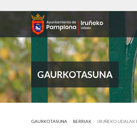
Skip
to
main
content
GAURKOTASUNA
GAURKOTASUNA
BERRIAK
IRUÑEKO UDALAK 