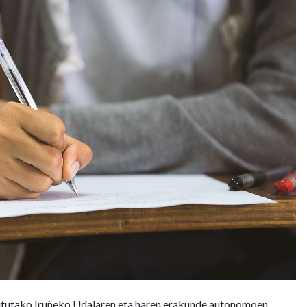
deitutako Iruñeko Udalaren eta haren erakunde autonomoen