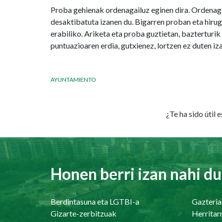
Proba gehienak ordenagailuz eginen dira. Ordenaga
desaktibatuta izanen du. Bigarren proban eta hiru
erabiliko. Ariketa eta proba guztietan, bazterturi
puntuazioaren erdia, gutxienez, lortzen ez duten iz
AYUNTAMIENTO
¿Te ha sido útil 
Honen berri izan nahi du
Berdintasuna eta LGTBI-a
Gazteria
Gizarte-zerbitzuak
Herritar