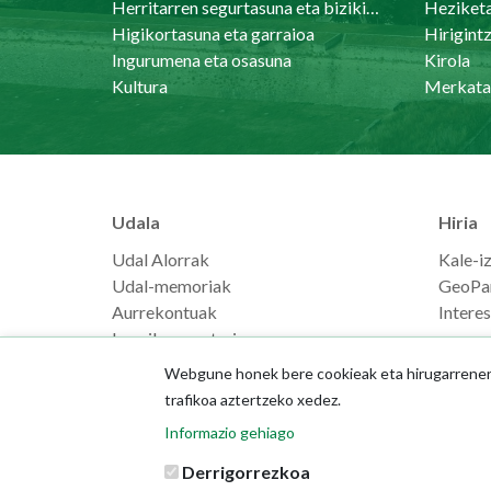
Herritarren segurtasuna eta bizikidetasuna
Heziket
Higikortasuna eta garraioa
Ingurumena eta osasuna
Kirola
Kultura
Merkata
Udala
Hiria
Udal Alorrak
Kale-i
Udal-memoriak
GeoPa
Aurrekontuak
Intere
Langilearen ataria
Webgune honek bere cookieak eta hirugarrenenak
trafikoa aztertzeko xedez.
Informazio gehiago
Derrigorrezkoa