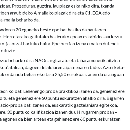
ioan. Prozeduran, guztira, lau plaza eskainiko dira, txanda
arioen araubideko A mailako plazak dira eta C1, EGA edo
za-maila beharko da.
 ondoren 20 eguneko beste epe bat hasiko da hautapen-
o. Horretarako gaitutako hasierako epean eskabidea aurkeztu
ko, jasotzat hartuko baita. Epe berrian izena ematen dutenek
dituzte.
ztu beharko dira NAOn argitaratu eta biharamunetik aitzina
oa’ atalean, dagoen deialdiaren aipamenaren bidez. Azterketa-
ik ordaindu beharreko tasa 25,50 eurokoa izanen da oraingoan
 teoriko bat. Lehenengo proba praktikoa izanen da, gehienez ere
 ditu eta gehienez ere 60 puntu eskuratzen ahalko dira. Bigarren
azio-proba bat izanen da, euskaratik gaztelaniara egitekoa,
re, 30 puntuko kalifikazioa izanen du). Hirugarren proban –
ia egonen da bien artean eta gehienez ere 60 puntu eskuratzen