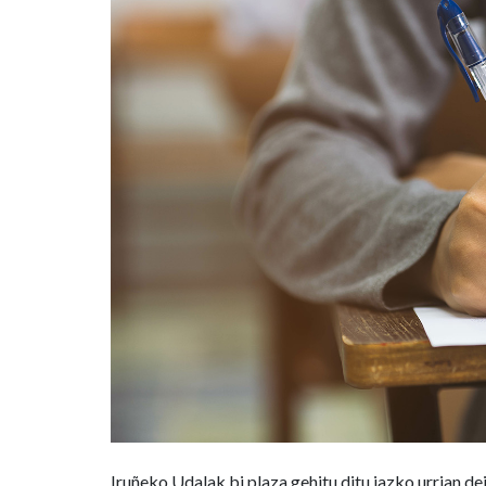
oposizioan
Iruñeko Udalak bi plaza gehitu ditu iazko urrian 