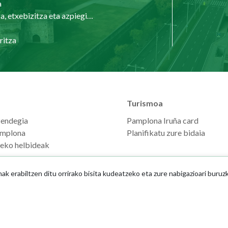
a
Hirigintza, etxebizitza eta azpiegiturak
ritza
Turismoa
zendegia
Pamplona Iruña card
mplona
Planifikatu zure bidaia
seko helbideak
 erabiltzen ditu orrirako bisita kudeatzeko eta zure nabigazioari buruz