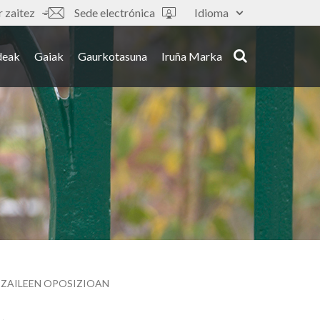
 zaitez
Sede electrónica
Idioma
deak
Gaiak
Gaurkotasuna
Iruña Marka
TZAILEEN OPOSIZIOAN