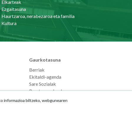
Elkarteak
Ezgaitasuna
Haurtzaroa, nerabezaroa eta familia
Kultura
Gaurkotasuna
Berriak
Ekitaldi-agenda
Sare Sozialak
Prentsaurrekoak
ko informazioa biltzeko, webgunearen