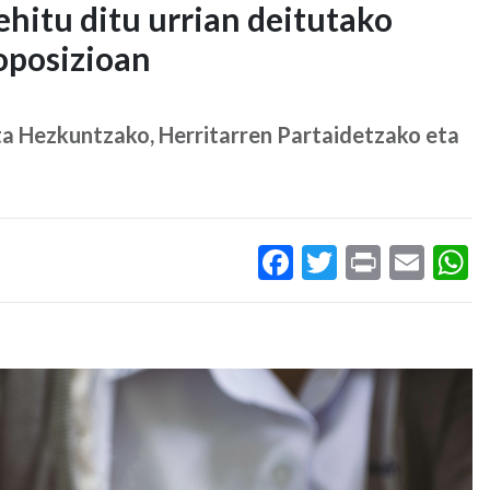
ehitu ditu urrian deitutako
oposizioan
ta Hezkuntzako, Herritarren Partaidetzako eta
Facebook
Twitter
Print
Ema
W