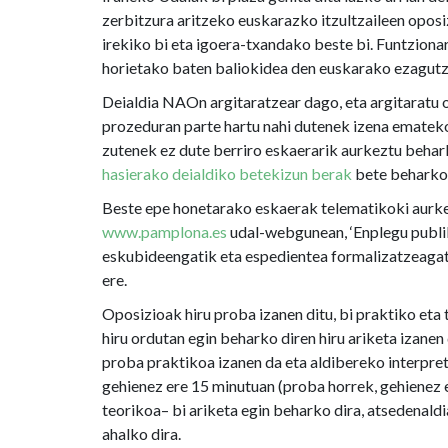
zerbitzura aritzeko euskarazko itzultzaileen oposiz
irekiko bi eta igoera-txandako beste bi. Funtzion
horietako baten baliokidea den euskarako ezagut
Deialdia NAOn argitaratzear dago, eta argitaratu
prozeduran parte hartu nahi dutenek izena ematek
zutenek ez dute berriro eskaerarik aurkeztu behar
hasierako deialdiko betekizun berak
bete beharko 
Beste epe honetarako eskaerak telematikoki aurke
www.pamplona.es
udal-webgunean, ‘Enplegu publik
eskubideengatik eta espedientea formalizatzeagat
ere.
Oposizioak hiru proba izanen ditu, bi praktiko eta
hiru ordutan egin beharko diren hiru ariketa izanen
proba praktikoa izanen da eta aldibereko interpret
gehienez ere 15 minutuan (proba horrek, gehienez e
teorikoa– bi ariketa egin beharko dira, atsedenald
ahalko dira.