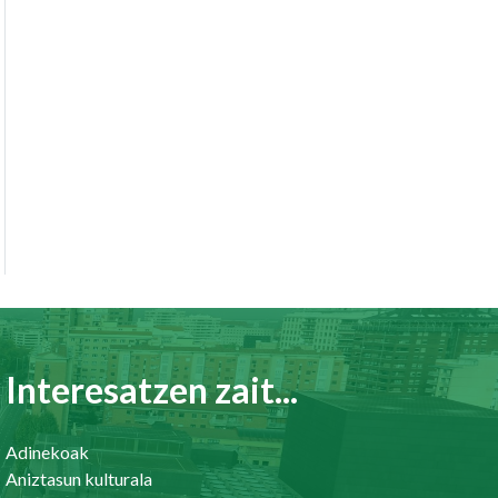
Interesatzen zait...
Adinekoak
Aniztasun kulturala