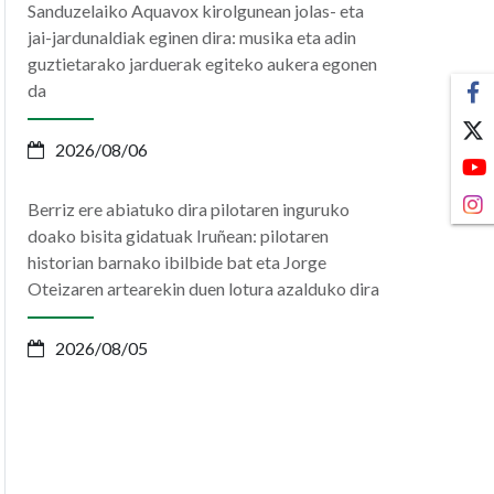
Sanduzelaiko Aquavox kirolgunean jolas- eta
jai-jardunaldiak eginen dira: musika eta adin
guztietarako jarduerak egiteko aukera egonen
da
2026/08/06
Berriz ere abiatuko dira pilotaren inguruko
doako bisita gidatuak Iruñean: pilotaren
historian barnako ibilbide bat eta Jorge
Oteizaren artearekin duen lotura azalduko dira
2026/08/05