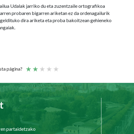
ilua Udalak jarriko du eta zuzentzaile ortografikoa
garren probaren bigarren ariketan ez da ordenagailurik
k geldituko dira ariketa eta proba bakoitzean gehieneko
angaiak.
esta página?
t
ren partaidetzako