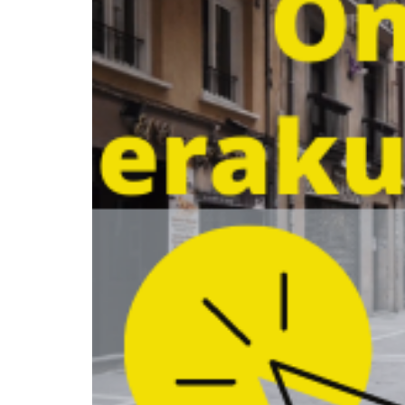
duen
online
erakusleihora,
non
irekita
dauden
saltokien
eta
etxez
etxeko
zerbitzuen