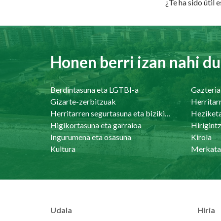
¿Te ha sido útil 
Honen berri izan nahi du
Berdintasuna eta LGTBI-a
Gazteria
Gizarte-zerbitzuak
Herritar
Herritarren segurtasuna eta bizikidetasuna
Heziket
Higikortasuna eta garraioa
Ingurumena eta osasuna
Kirola
Kultura
Merkata
Udala
Hiria