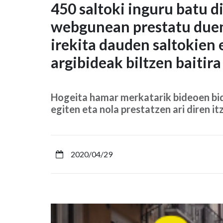
450
450 saltoki inguru batu d
webgunean prestatu duen
saltoki
irekita dauden saltokien 
inguru
argibideak biltzen baitira
batu
dira
Hogeita hamar merkatarik bideoen bide
egiten eta nola prestatzen ari diren i
Iruñeko
Udalak
udal-
2020/04/29
webgunean
prestatu