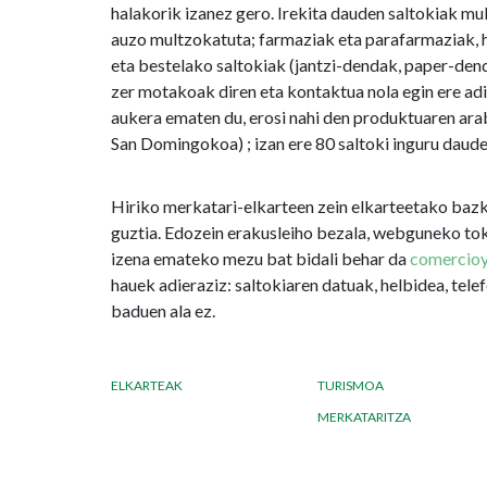
halakorik izanez gero. Irekita dauden saltokiak mu
auzo multzokatuta; farmaziak eta parafarmaziak, h
eta bestelako saltokiak (jantzi-dendak, paper-dend
zer motakoak diren eta kontaktua nola egin ere adi
aukera ematen du, erosi nahi den produktuaren a
San Domingokoa) ; izan ere 80 saltoki inguru daude
Hiriko merkatari-elkarteen zein elkarteetako bazki
guztia. Edozein erakusleiho bezala, webguneko tok
izena emateko mezu bat bidali behar da
comercio
hauek adieraziz: saltokiaren datuak, helbidea, tel
baduen ala ez.
ELKARTEAK
TURISMOA
MERKATARITZA