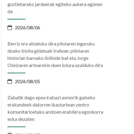
guztietarako jarduerak egiteko aukera egonen
da
2026/08/06
Berriz ere abiatuko dira pilotaren inguruko
doako bisita gidatuak Iruñean: pilotaren
historian barnako ibilbide bat eta Jorge
Oteizaren artearekin duen lotura azalduko dira
2026/08/05
Zabalik dago epea irabazi asmorik gabeko
erakundeek datorren ikasturtean zentro
komunitarioetako aretoen erabilera egonkorra
eska dezaten