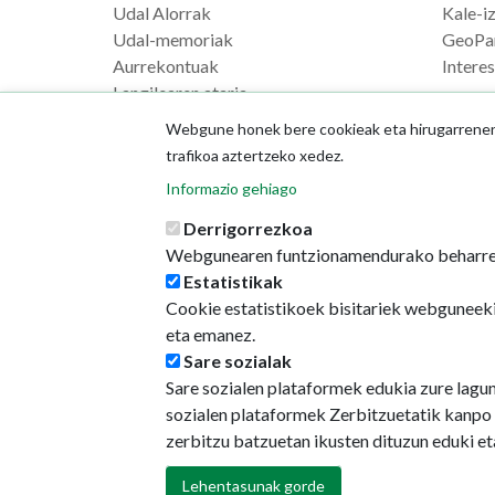
Udal Alorrak
Kale-i
Udal-memoriak
GeoPa
Aurrekontuak
Intere
Langilearen ataria
Webgune honek bere cookieak eta hirugarrenenak
trafikoa aztertzeko xedez.
Informazio gehiago
Derrigorrezkoa
Webgunearen funtzionamendurako beharre
Estatistikak
Cookie estatistikoek bisitariek webguneeki
eta emanez.
Sare sozialak
Sare sozialen plataformek edukia zure lagu
sozialen plataformek Zerbitzuetatik kanpo 
zerbitzu batzuetan ikusten dituzun eduki e
Lehentasunak gorde