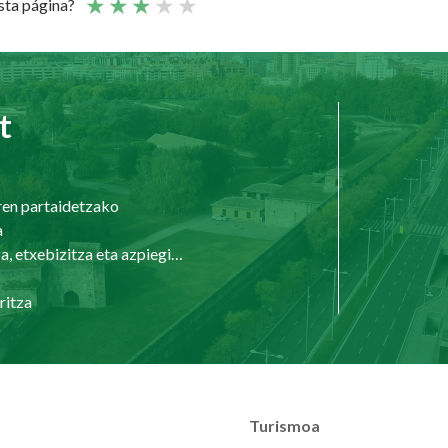
esta página?
t
ren partaidetzako
a
Hirigintza, etxebizitza eta azpiegiturak
ritza
Turismoa