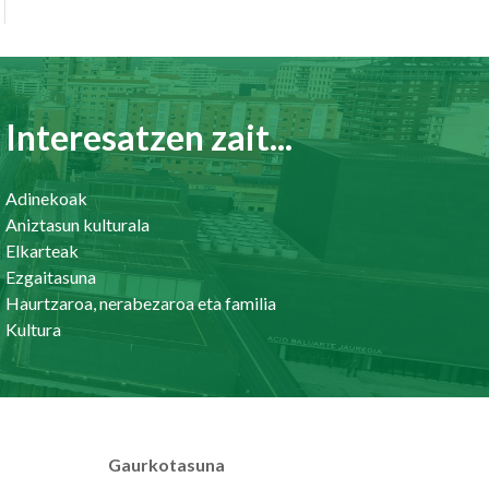
Interesatzen zait...
Adinekoak
Aniztasun kulturala
Elkarteak
Ezgaitasuna
Haurtzaroa, nerabezaroa eta familia
Kultura
Gaurkotasuna