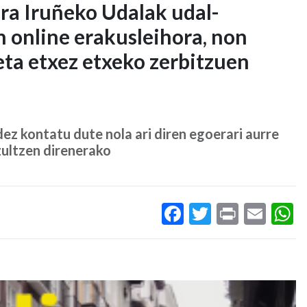
ira Iruñeko Udalak udal-
 online erakusleihora, non
eta etxez etxeko zerbitzuen
z kontatu dute nola ari diren egoerari aurre
tzultzen direnerako
Facebook
Twitter
Print
Ema
W