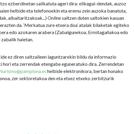
ltzo ezberdinetan sailkatuta ageri dira: elikagai-dendak, auzoz
aien helbide eta telefonoekin eta eremu zein auzoka banatuta,
ak, albaitaritzakoak...) Online saltzen duten saltokien kasuan
erazten da. ‘Merkatua zure etxera doa’ atalak bilaketak egiteko
rabera edo azokaren arabera (Zabalgunekoa, Ermitagañakoa edo
 zabalik haietan.
de ez diren saltzaileen laguntzarekin bildu da informazio
i hori eta zerrendak etengabe eguneratuko dira. Zerrendetan
yturismo@pamplona.es
helbide elektronikora, bertan honako
efonoa, zer sektoretakoa den eta etxez etxeko zerbitzurik