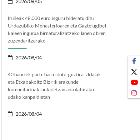
2026/08/05
Iruñeak 48.000 euro inguru bideratu ditu
Urdazubiko Monasterioaren eta Gaztelugibel
kaleen ingurua birnaturalizatzeko lanen obren
zuzendaritzarako
2026/08/04
40 haurrek parte hartu dute, guztira, Udalak
eta Etxabakoitz Bizirik erakunde
komunitarioak lankidetzan antolatutako
udako kanpaldietan
2026/08/04