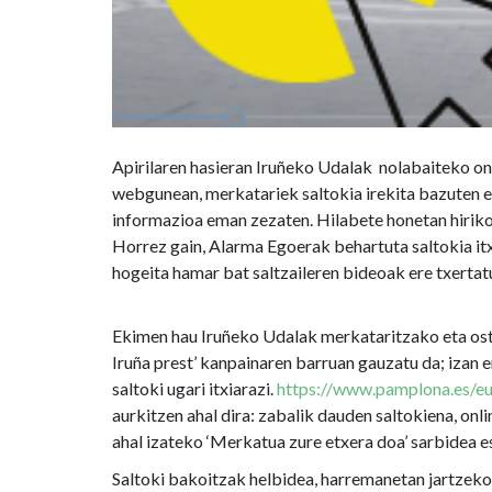
argibideak
biltzen
baitira
Apirilaren hasieran Iruñeko Udalak nolabaiteko on
webgunean, merkatariek saltokia irekita bazuten e
informazioa eman zezaten. Hilabete honetan hiriko
Horrez gain, Alarma Egoerak behartuta saltokia itxi
hogeita hamar bat saltzaileren bideoak ere txertat
Ekimen hau Iruñeko Udalak merkataritzako eta osta
Iruña prest’ kanpainaren barruan gauzatu da; izan 
saltoki ugari itxiarazi.
https://www.pamplona.es/eu
aurkitzen ahal dira: zabalik dauden saltokiena, on
ahal izateko ‘Merkatua zure etxera doa’ sarbidea 
Saltoki bakoitzak helbidea, harremanetan jartzeko