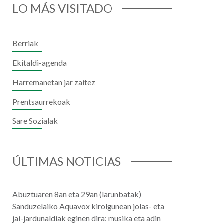
LO MÁS VISITADO
Berriak
Ekitaldi-agenda
Harremanetan jar zaitez
Prentsaurrekoak
Sare Sozialak
il
hatsApp
ÚLTIMAS NOTICIAS
Abuztuaren 8an eta 29an (larunbatak)
Sanduzelaiko Aquavox kirolgunean jolas- eta
jai-jardunaldiak eginen dira: musika eta adin