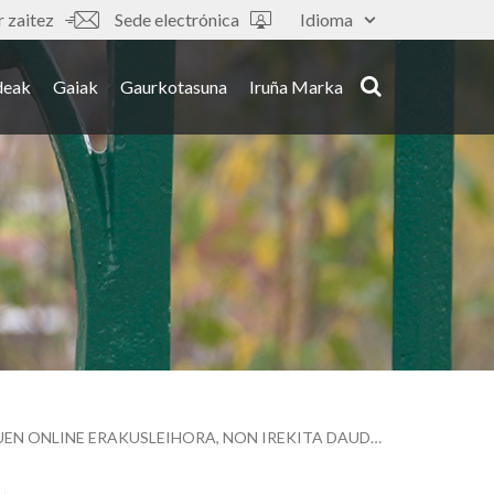
 zaitez
Sede electrónica
Idioma
deak
Gaiak
Gaurkotasuna
Iruña Marka
450 SALTOKI INGURU BATU DIRA IRUÑEKO UDALAK UDAL-WEBGUNEAN PRESTATU DUEN ONLINE ERAKUSLEIHORA, NON IREKITA DAUDEN SALTOKIEN ETA ETXEZ ETXEKO ZERBITZUEN ARGIBIDEAK BILTZEN BAITIRA