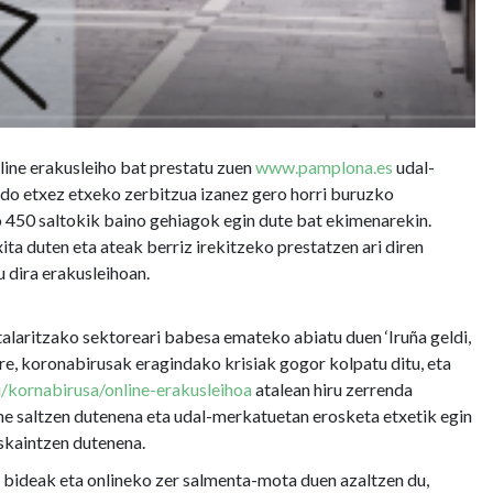
line erakusleiho bat prestatu zuen
www.pamplona.es
udal-
do etxez etxeko zerbitzua izanez gero horri buruzko
 450 saltokik baino gehiagok egin dute bat ekimenarekin.
ta duten eta ateak berriz irekitzeko prestatzen ari diren
u dira erakusleihoan.
laritzako sektoreari babesa emateko abiatu duen ‘Iruña geldi,
ere, koronabirusak eragindako krisiak gogor kolpatu ditu, eta
/kornabirusa/online-erakusleihoa
atalean hiru zerrenda
line saltzen dutenena eta udal-merkatuetan erosketa etxetik egin
eskaintzen dutenena.
 bideak eta onlineko zer salmenta-mota duen azaltzen du,