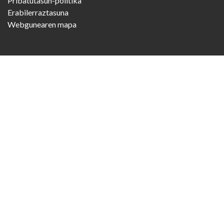
Pribatutasun-politika
Erabilerraztasuna
Webgunearen mapa