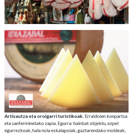
Irudia
Artisautza eta oroigarri turistikoak.
Erraldoien konpartsa
eta sanferminetako zapia. Egurra: hainbat objektu, ezpel
egurrezkoak, hala nola eskalapoiak, gaztarendako moldeak,