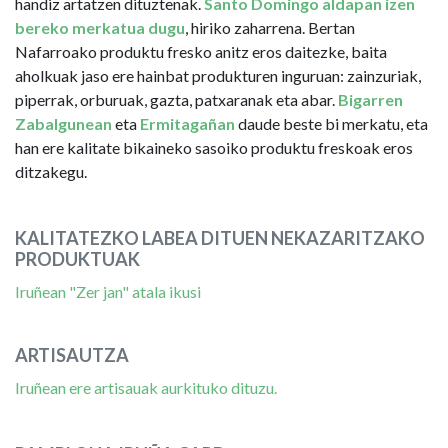
handiz artatzen dituztenak.
Santo Domingo aldapan izen
bereko merkatua dugu
, hiriko zaharrena. Bertan
Nafarroako produktu fresko anitz eros daitezke, baita
aholkuak jaso ere hainbat produkturen inguruan: zainzuriak,
piperrak, orburuak, gazta, patxaranak eta abar.
Bigarren
Zabalgunean
eta
Ermitagañan
daude beste bi merkatu, eta
han ere kalitate bikaineko sasoiko produktu freskoak eros
ditzakegu.
KALITATEZKO LABEA DITUEN NEKAZARITZAKO
PRODUKTUAK
Iruñean "Zer jan" atala ikusi
ARTISAUTZA
Iruñean ere artisauak aurkituko dituzu.