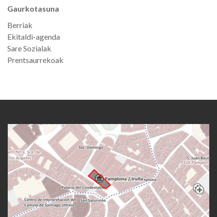
Gaurkotasuna
Berriak
Ekitaldi-agenda
Sare Sozialak
Prentsaurrekoak