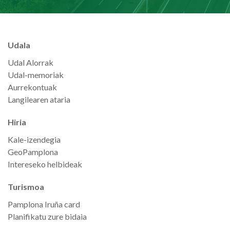
Udala
Udal Alorrak
Udal-memoriak
Aurrekontuak
Langilearen ataria
Hiria
Kale-izendegia
GeoPamplona
Intereseko helbideak
Turismoa
Pamplona Iruña card
Planifikatu zure bidaia