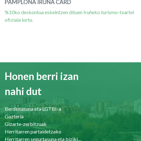
PAMPLONA IRUÑA CARD
%10ko deskontua eskeintzen dituen Iruñeko turismo-txartel
ofiziala lortu.
Honen berri izan
nahi dut
Berdintasuna eta LGTBI-a
Gazteria
Gizarte-zerbitzuak
Herritarren partaidetzako
Herritarren segurtasuna eta bizikidetasuna