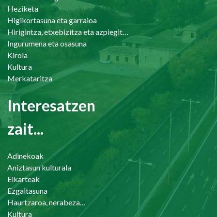
Heziketa
Higikortasuna eta garraioa
Hirigintza, etxebizitza eta azpiegiturak
Ingurumena eta osasuna
Kirola
Kultura
Merkataritza
Interesatzen
zait...
Adinekoak
Aniztasun kulturala
Elkarteak
Ezgaitasuna
Haurtzaroa, nerabezaroa eta familia
Kultura