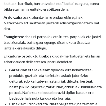
kaikuak, barrikak, burruntzaliak eta “kaiku” ezaguna, esnea
bildu eta mamia egiteko erabiltzen dena.
Ardo-zahatoak:
ahuntz-larru onduarekin eginak,
Nafarroako artisautzaren piezarik adierazgarrienetako bat
dira.
Ehungintza
: ehoziri-parpailak eta irutea, parpailak eta jantzi
tradizionalak, baina gaur egungo diseinuko artisautza
jantziak ere ikusiko ditugu.
Elikadura-produktu tipikoak
: udal-merkatuetan eta hirian
zehar dauden delicatessen janari-dendetan.
Barazkiak eta lekaleak
: tipikoak dira nekazaritza-
produktu guztiak, eta horietako askok jatorrizko
deiturak edo kalitate-egiaztagiriak dituzte, besteak
beste pikillo-piperrak, zainzuriak, orburuak, kukuluak eta
potxak. Nafarroako beste barazki tipiko batzuk ere
badaude, hala nola kardua eta borraja.
Esnekiak:
Erronkari eta Idiazabal gaztak, baita mamia