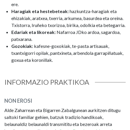
ere.
Haragiak eta hestebeteak:
hazkuntza-haragiak eta
ehizakiak, aratxea, txerria, arkumea, basurdea eta oreina.
Txistorra, Iruñeko txorizoa, birika, odolkia eta betegarria.
Edariak eta likoreak:
Nafarroa JDko ardoa, sagardoa,
patxarana.
Gozokiak:
kafesne-goxokiak, te-pasta artisauak,
txantxigorri opilak, pantxineta, arbendola garrapiñatuak,
goxua eta koronillak.
INFORMAZIO PRAKTIKOA
NON EROSI
Alde Zaharrean eta Bigarren Zabalgunean aurkitzen ditugu
saltoki familiar gehien, batzuk tradizio handikoak,
belaunaldiz belaunaldi transmititu eta bezeroak arreta