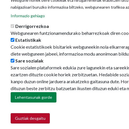
Webgune honek bere cookieak eta hirugarrenenak erabiltzen ditu o
nabigazioari buruzko informazioa biltzeko, webgunearen trafikoa a
Informazio gehiago
Derrigorrezkoa
Webgunearen funtzionamendurako beharrezkoak diren coo
Estatistikak
Cookie estatistikoek bisitariek webguneekin nola elkarrerag
diete webguneen jabeei, informazioa modu anonimoan bildu
Sare sozialak
Sare sozialen plataformek edukia zure lagunekin eta sareeki
ezartzen dituzte cookie horiek zerbitzuetan. Hedabide sozi
kanpo duzun online jarduera arakatzeko gaitasuna dute. Hor
dituzun beste zerbitzu batzuetan ikusten dituzun eduki eta 
Lehentasunak gorde
Guztiak desgaitu
Retirar consentimiento