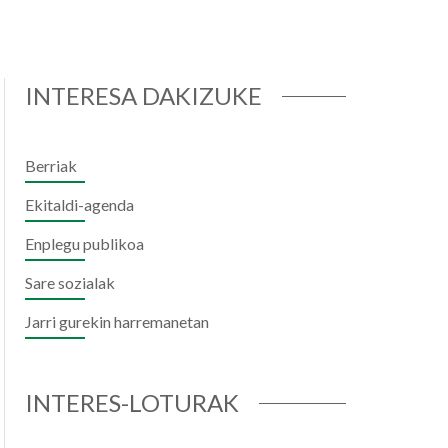
INTERESA DAKIZUKE
Berriak
Ekitaldi-agenda
Enplegu publikoa
Sare sozialak
Jarri gurekin harremanetan
INTERES-LOTURAK