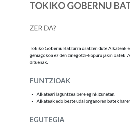
TOKIKO GOBERNU BA
ZER DA?
Tokiko Gobernu Batzarra osatzen dute Alkateak et
gehiagokoa ez den zinegotzi-kopuru jakin batek, A
dituenak.
FUNTZIOAK
Alkateari laguntzea bere eginkizunetan.
Alkateak edo beste udal organoren batek hare
EGUTEGIA