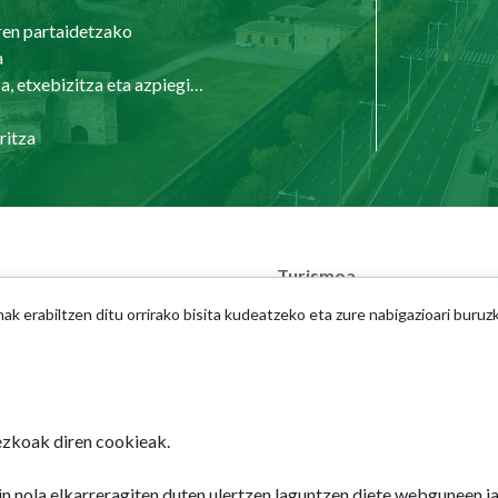
ren partaidetzako
a
Hirigintza, etxebizitza eta azpiegiturak
ritza
Turismoa
zendegia
Pamplona Iruña card
 erabiltzen ditu orrirako bisita kudeatzeko eta zure nabigazioari buruz
mplona
Planifikatu zure bidaia
seko helbideak
zkoak diren cookieak.
n nola elkarreragiten duten ulertzen laguntzen diete webguneen 