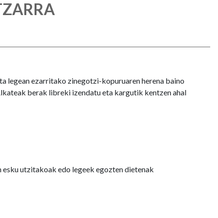
TZARRA
a legean ezarritako zinegotzi-kopuruaren herena baino
lkateak berak libreki izendatu eta kargutik kentzen ahal
n esku utzitakoak edo legeek egozten dietenak