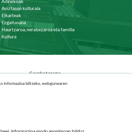
Adinekoak
Aniztasun kulturala
Elkarteak
Ezgaitasuna
Haurtzaroa, nerabezaroa eta familia
Kultura
Gaurkotasuna
Berriak
ko informazioa biltzeko, webgunearen
Ekitaldi-agenda
Sare Sozialak
Prentsaurrekoak
jabeei, informazioa modu anonimoan bilduz