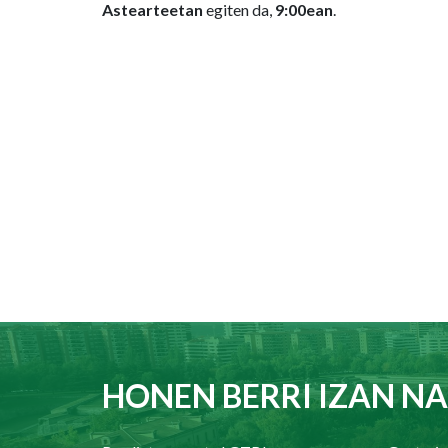
Astearteetan
egiten da,
9:00ean
.
HONEN BERRI IZAN NA