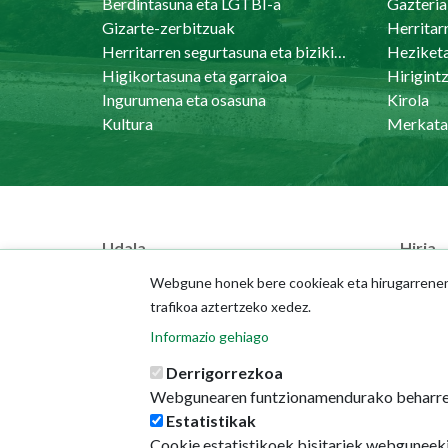
Berdintasuna eta LGTBI-a
Gazteria
Gizarte-zerbitzuak
Herritar
Herritarren segurtasuna eta bizikidetasuna
Heziket
Higikortasuna eta garraioa
Ingurumena eta osasuna
Kirola
Kultura
Merkata
Udala
Hiria
Udal Alorrak
Kale-i
Webgune honek bere cookieak eta hirugarrenenak
Udal-memoriak
GeoPa
trafikoa aztertzeko xedez.
Aurrekontuak
Intere
Informazio gehiago
Langilearen ataria
Derrigorrezkoa
Webgunearen funtzionamendurako beharre
Estatistikak
Cookie estatistikoek bisitariek webguneeki