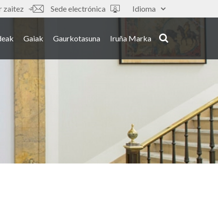
 zaitez
Sede electrónica
Idioma
deak
Gaiak
Gaurkotasuna
Iruña Marka