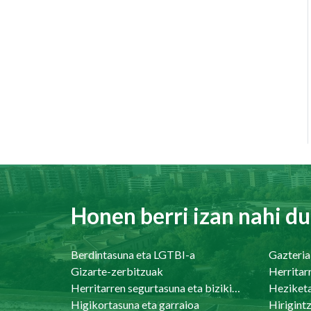
Honen berri izan nahi du
Berdintasuna eta LGTBI-a
Gazteria
Gizarte-zerbitzuak
Herritar
Herritarren segurtasuna eta bizikidetasuna
Heziket
Higikortasuna eta garraioa