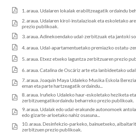
1. araua. Udalaren lokalak erabiltzeagatik ordaindu be
2. araua. Udalaren kirol-instalazioak eta eskoletako ar
prezio publikoak.
3. araua. Adinekoendako udal-zerbitzuak eta jantoki so
4. araua. Udal-apartamentuetako premiazko ostatu-zer
5. araua. Etxez etxeko laguntza zerbitzuaren prezio pu
6. araua. Catalina de Oscáriz arte eta lanbideetako ud
7. araua. Joaquin Maya Udaleko Musika Eskola Berezia
eman eta parte hartzeagatik ordaindu...
8. araua. Iruñeko Udaleko haur-eskoletako heziketa eta
zerbitzuengatikordaindu beharreko prezio publikoak.
9. araua. Udalak edo udal-erakunde autonomoek antolatu
edo gizarte-arloetako nahiz osasuna...
10. araua. Desinfekzio-parkeko, bainuetxeko, albaitar
zerbitzuen prezio publikoak.