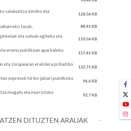
eko saiakuntza kimiko eta
128.56 KB
 beharreko tasak.
88.41 KB
aginketak eta zuloak egiteko eta
110.56 KB
o eta eremu publikoan aparkaleku
157.41 KB
in eta zorupearen erabilera pribatibo
132.71 KB
zten enpresek hiriko jabari publikoko
96.6 KB
atze mugatu eta murriztuko
92.7 KB
LATZEN DITUZTEN ARAUAK