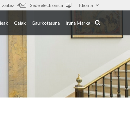
 zaitez
Sede electrónica
Idioma
deak
Gaiak
Gaurkotasuna
Iruña Marka