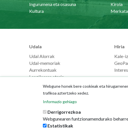
Ingurumena eta osasuna
Kirola
Kultura
Merkata
Udala
Hiria
Udal Alorrak
Kale-i
Udal-memoriak
GeoPa
Aurrekontuak
Intere
Langilearen ataria
Webgune honek bere cookieak eta hirugarrenenak
trafikoa aztertzeko xedez.
Informazio gehiago
Derrigorrezkoa
Webgunearen funtzionamendurako beharre
Estatistikak