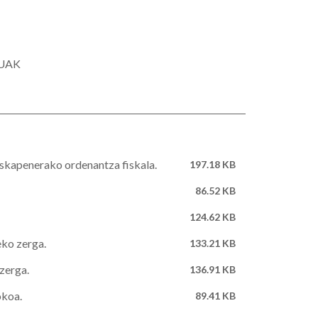
AUAK
uskapenerako ordenantza fiskala.
197.18 KB
86.52 KB
124.62 KB
eko zerga.
133.21 KB
zerga.
136.91 KB
okoa.
89.41 KB