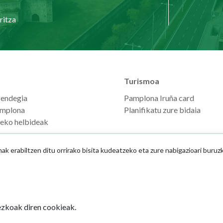
ritza
Turismoa
zendegia
Pamplona Iruña card
mplona
Planifikatu zure bidaia
seko helbideak
 erabiltzen ditu orrirako bisita kudeatzeko eta zure nabigazioari buruz
zkoak diren cookieak.