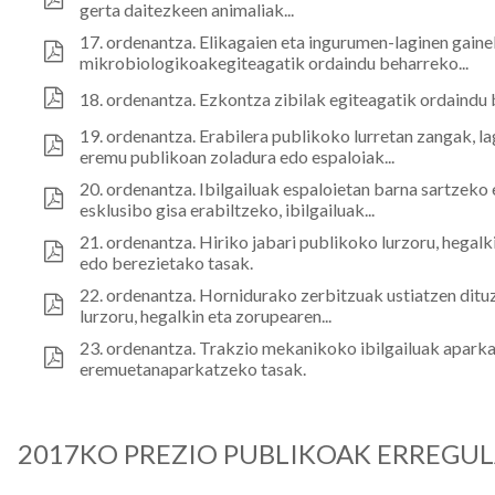
gerta daitezkeen animaliak...
17. ordenantza. Elikagaien eta ingurumen-laginen gain
mikrobiologikoakegiteagatik ordaindu beharreko...
18. ordenantza. Ezkontza zibilak egiteagatik ordaindu
19. ordenantza. Erabilera publikoko lurretan zangak, l
eremu publikoan zoladura edo espaloiak...
20. ordenantza. Ibilgailuak espaloietan barna sartzek
esklusibo gisa erabiltzeko, ibilgailuak...
21. ordenantza. Hiriko jabari publikoko lurzoru, hegalk
edo berezietako tasak.
22. ordenantza. Hornidurako zerbitzuak ustiatzen ditu
lurzoru, hegalkin eta zorupearen...
23. ordenantza. Trakzio mekanikoko ibilgailuak apark
eremuetanaparkatzeko tasak.
2017KO PREZIO PUBLIKOAK ERREGU