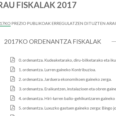
AU FISKALAK 2017
017KO PREZIO PUBLIKOAK ERREGULATZEN DITUZTEN AR
2017KO ORDENANTZA FISKALAK
0. ordenantza. Kudeaketarako, diru-bilketarako eta ik
1. ordenantza. Lurren gaineko Kontribuzioa.
2. ordenantza. Jarduera ekonomikoen gaineko zerga.
3. ordenantza. Eraikuntzen, instalazioen eta obren gain
4. ordenantza. Hiri-lurren balio-gehikuntzaren gaineko 
5. ordenantza. Luxuzko gastuen gaineko zerga: Bingo j