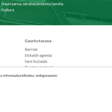
Haurtzaroa, nerabezaroa eta familia
Kultura
Gaurkotasuna
Berriak
Ekitaldi-agenda
Sare Sozialak
Prentsaurrekoak
ko informazioa biltzeko, webgunearen