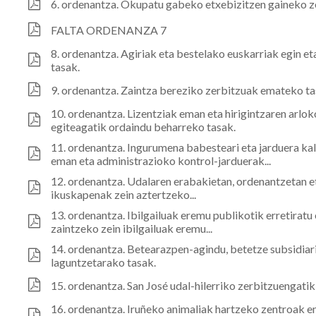
6. ordenantza. Okupatu gabeko etxebizitzen gaineko z
FALTA ORDENANZA 7
8. ordenantza. Agiriak eta bestelako euskarriak egin e
tasak.
9. ordenantza. Zaintza bereziko zerbitzuak emateko ta
10. ordenantza. Lizentziak eman eta hirigintzaren arlo
egiteagatik ordaindu beharreko tasak.
11. ordenantza. Ingurumena babesteari eta jarduera k
eman eta administrazioko kontrol-jarduerak...
12. ordenantza. Udalaren erabakietan, ordenantzetan e
ikuskapenak zein aztertzeko...
13. ordenantza. Ibilgailuak eremu publikotik erretiratu 
zaintzeko zein ibilgailuak eremu...
14. ordenantza. Betearazpen-agindu, betetze subsidiar
laguntzetarako tasak.
15. ordenantza. San José udal-hilerriko zerbitzuengati
16. ordenantza. Iruñeko animaliak hartzeko zentroak e