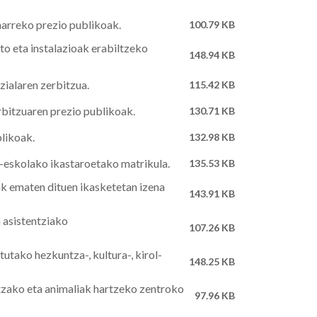
harreko prezio publikoak.
100.79 KB
eto eta instalazioak erabiltzeko
148.94 KB
zialaren zerbitzua.
115.42 KB
bitzuaren prezio publikoak.
130.71 KB
blikoak.
132.98 KB
al-eskolako ikastaroetako matrikula.
135.53 KB
k ematen dituen ikasketetan izena
143.91 KB
 asistentziako
107.26 KB
tako hezkuntza-, kultura-, kirol-
148.25 KB
itzako eta animaliak hartzeko zentroko
97.96 KB