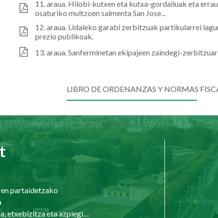
11. araua. Hilobi-kutxen eta kutxa-gordailuak eta erra
osaturiko multzoen salmenta San Jose...
12. araua. Udaleko garabi zerbitzuak partikularrei la
prezio publikoak.
13. araua. Sanferminetan ekipajeen zaindegi-zerbitzuar
LIBRO DE ORDENANZAS Y NORMAS FISCA
t
ren partaidetzako
a
Hirigintza, etxebizitza eta azpiegiturak