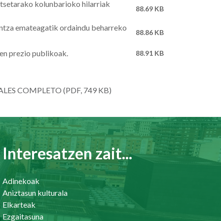
utsetarako kolunbarioko hilarriak
88.69 KB
guntza emateagatik ordaindu beharreko
88.86 KB
en prezio publikoak.
88.91 KB
LES COMPLETO (PDF, 749 KB)
Interesatzen zait...
Adinekoak
Aniztasun kulturala
Elkarteak
Ezgaitasuna