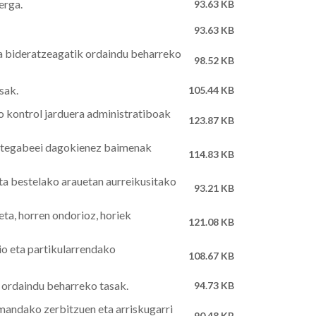
erga.
93.63 KB
93.63 KB
ta bideratzeagatik ordaindu beharreko
98.52 KB
sak.
105.44 KB
ko kontrol jarduera administratiboak
123.87 KB
altegabeei dagokienez baimenak
114.83 KB
ta bestelako arauetan aurreikusitako
93.21 KB
eta, horren ondorioz, horiek
121.08 KB
io eta partikularrendako
108.67 KB
k ordaindu beharreko tasak.
94.73 KB
mandako zerbitzuen eta arriskugarri
90.48 KB