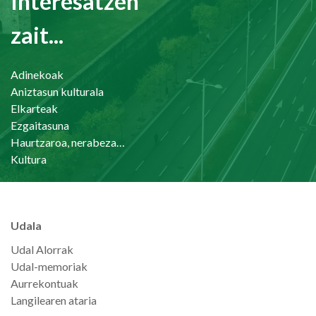
Interesatzen
zait...
Adinekoak
Aniztasun kulturala
Elkarteak
Ezgaitasuna
Haurtzaroa, nerabezaroa eta familia
Kultura
Udala
Udal Alorrak
Udal-memoriak
Aurrekontuak
Langilearen ataria