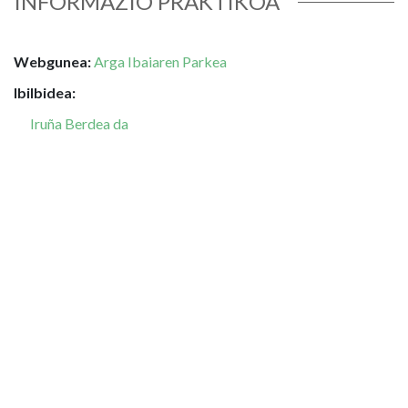
INFORMAZIO PRAKTIKOA
Webgunea:
Arga Ibaiaren Parkea
Ibilbidea:
Iruña Berdea da