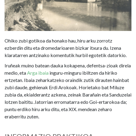
Ohiko zubi gotikoa da honako hau, hiru arku zorrotz
ezberdin ditu eta dromedarioaren bizkar itxura du. Izena
klaratarren antzinako komentutik hurbil egotetik datorkio.
Iruñeak muino batean dauka kokapena, defentsa-zioak direla
medio, eta
Arga ibaia
inguru-minguru ibiltzen da hiriko
ertzetan. Ibaia zeharkatzeko oraindik zutik dirauten hainbat
zubi daude, gehienak Erdi Arokoak. Horietako bat Miluze
zubia da, ekialderantz azkena, zeinak Barañain eta Sanduzelai
lotzen baititu. Jatorrian erromatarra edo Goi-ertarokoa da;
puntu erdiko hiru arku ditu, eta XIX. mendean zeharo
eraberritu zuten.