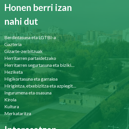
Honen berri izan
nahi dut
Berdintasuna eta LGTBI-a
Gazteria
Gizarte-zerbitzuak
Herritarren partaidetzako
Herritarren segurtasuna eta bizikidetasuna
Heziketa
Higikortasuna eta garraioa
Hirigintza, etxebizitza eta azpiegiturak
Ingurumena eta osasuna
Kirola
Kultura
Merkataritza