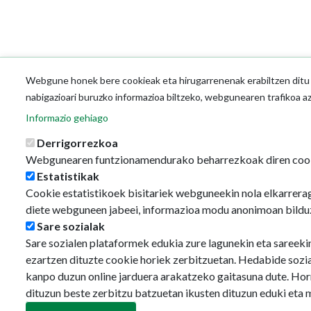
Webgune honek bere cookieak eta hirugarrenenak erabiltzen ditu o
nabigazioari buruzko informazioa biltzeko, webgunearen trafikoa a
Informazio gehiago
Derrigorrezkoa
Webgunearen funtzionamendurako beharrezkoak diren coo
Estatistikak
Cookie estatistikoek bisitariek webguneekin nola elkarrerag
diete webguneen jabeei, informazioa modu anonimoan bildu
Sare sozialak
Sare sozialen plataformek edukia zure lagunekin eta sareeki
ezartzen dituzte cookie horiek zerbitzuetan. Hedabide sozi
kanpo duzun online jarduera arakatzeko gaitasuna dute. Hor
dituzun beste zerbitzu batzuetan ikusten dituzun eduki eta 