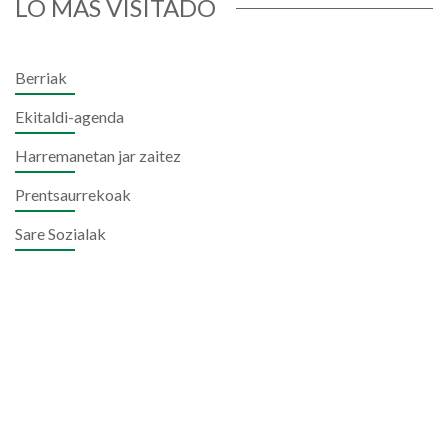
LO MÁS VISITADO
Berriak
Ekitaldi-agenda
Harremanetan jar zaitez
Prentsaurrekoak
Sare Sozialak