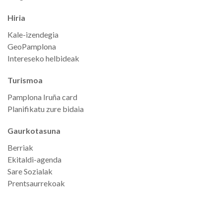
Hiria
Kale-izendegia
GeoPamplona
Intereseko helbideak
Turismoa
Pamplona Iruña card
Planifikatu zure bidaia
Gaurkotasuna
Berriak
Ekitaldi-agenda
Sare Sozialak
Prentsaurrekoak