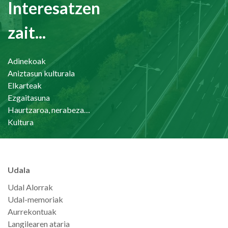
Interesatzen
zait...
Adinekoak
Aniztasun kulturala
Elkarteak
Ezgaitasuna
Haurtzaroa, nerabezaroa eta familia
Kultura
Udala
Udal Alorrak
Udal-memoriak
Aurrekontuak
Langilearen ataria