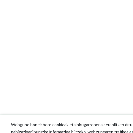
Webgune honek bere cookieak eta hirugarrenenak erabiltzen ditu o
nabigazioari buruzko informazioa biltzeko, webgunearen trafikoa a