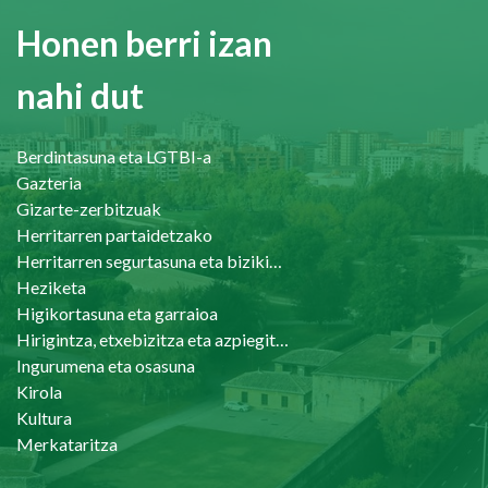
Honen berri izan
nahi dut
Berdintasuna eta LGTBI-a
Gazteria
Gizarte-zerbitzuak
Herritarren partaidetzako
Herritarren segurtasuna eta bizikidetasuna
Heziketa
Higikortasuna eta garraioa
Hirigintza, etxebizitza eta azpiegiturak
Ingurumena eta osasuna
Kirola
Kultura
Merkataritza