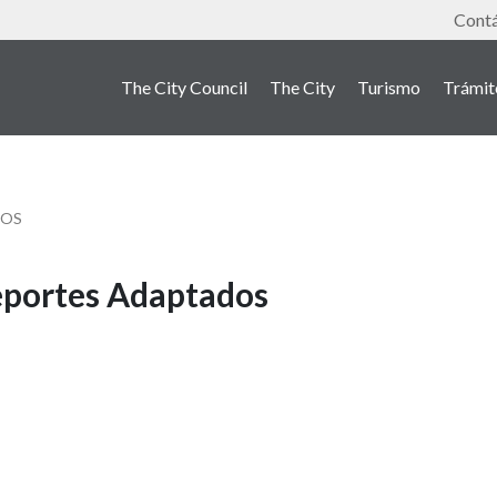
Tools
Cont
The City Council
The City
Turismo
Trámit
DOS
eportes Adaptados