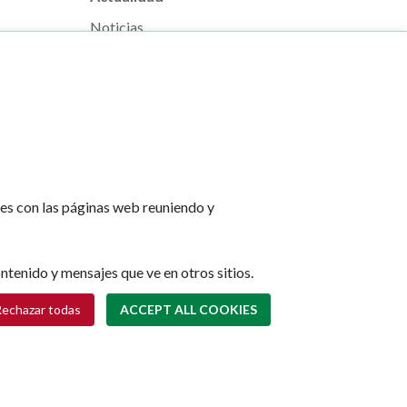
Noticias
Eventos
Redes sociales
Ruedas de prensa
tes con las páginas web reuniendo y
e Pamplona
Footer
Aviso legal
ntenido y mensajes que ve en otros sitios.
l, s/n
menu
Política de cookies
Withdraw consent
na
Política de privacidad
echazar todas
ACCEPT ALL COOKIES
Accesibilidad
lona.es
Mapa web