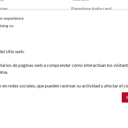
 map
Pamplona Iruña card
mplona
Plan your trip
er experience
ones de interés
doing so.
el sitio web.
etarios de páginas web a comprender cómo interactúan los visitan
ima.
Ayuntamiento d
n redes sociales, que pueden rastrear su actividad y afectar el co
Plaza Consistoria
31001 - Pamplo
R
948 420 100
pamplona@pamp