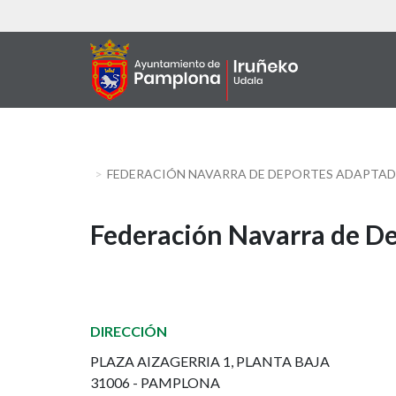
Skip
to
main
content
FEDERACIÓN NAVARRA DE DEPORTES ADAPTA
Federación
Federación Navarra de D
Navarra
de
DIRECCIÓN
Deportes
PLAZA AIZAGERRIA 1, PLANTA BAJA
Adaptados
31006 - PAMPLONA