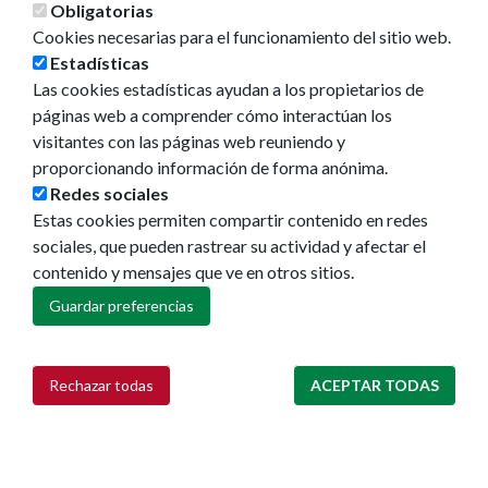
Obligatorias
Cookies necesarias para el funcionamiento del sitio web.
Estadísticas
Las cookies estadísticas ayudan a los propietarios de
páginas web a comprender cómo interactúan los
visitantes con las páginas web reuniendo y
proporcionando información de forma anónima.
Redes sociales
Estas cookies permiten compartir contenido en redes
Ayuntamiento de Pamplona
sociales, que pueden rastrear su actividad y afectar el
Plaza Consistorial, s/n
contenido y mensajes que ve en otros sitios.
31001 - Pamplona
Guardar preferencias
948 420 100
pamplona@pamplona.es
Rechazar todas
ACEPTAR TODAS
Retirar consentimiento
Footer
Aviso legal
menu
Política de cookies
Política de privacidad
Accesibilidad