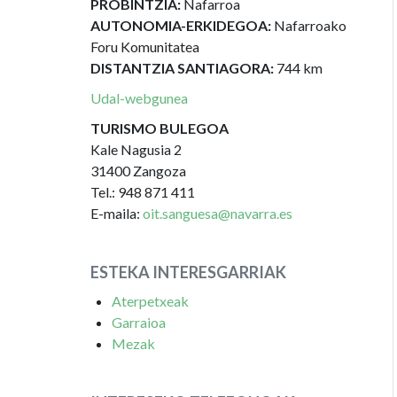
PROBINTZIA:
Nafarroa
AUTONOMIA-ERKIDEGOA:
Nafarroako
Foru Komunitatea
DISTANTZIA SANTIAGORA:
744 km
Udal-webgunea
TURISMO BULEGOA
Kale Nagusia 2
31400 Zangoza
Tel.: 948 871 411
E-maila:
oit.sanguesa@navarra.es
ESTEKA INTERESGARRIAK
Aterpetxeak
Garraioa
Mezak