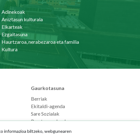
Adinekoak
Aniztasun kulturala
Elkarteak
Ezgaitasuna
Haurtzaroa, nerabezaroa eta familia
Kultura
Gaurkotasuna
Berriak
Ekitaldi-agenda
Sare Sozialak
Prentsaurrekoak
ko informazioa biltzeko, webgunearen