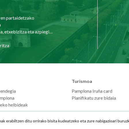
ren partaidetzako
a
Hirigintza, etxebizitza eta azpiegiturak
ritza
Turismoa
zendegia
Pamplona Iruña card
mplona
Planifikatu zure bidaia
seko helbideak
 erabiltzen ditu orrirako bisita kudeatzeko eta zure nabigazioari buruz