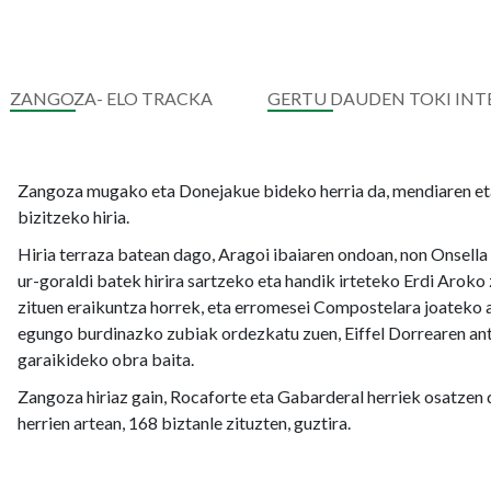
ZANGOZA- ELO TRACKA
GERTU DAUDEN TOKI INT
Zangoza mugako eta Donejakue bideko herria da, mendiaren eta
bizitzeko hiria.
Hiria terraza batean dago, Aragoi ibaiaren ondoan, non Onsella i
ur-goraldi batek hirira sartzeko eta handik irteteko Erdi Aroko
zituen eraikuntza horrek, eta erromesei Compostelara joateko 
egungo burdinazko zubiak ordezkatu zuen, Eiffel Dorrearen ant
garaikideko obra baita.
Zangoza hiriaz gain, Rocaforte eta Gabarderal herriek osatzen du
herrien artean, 168 biztanle zituzten, guztira.