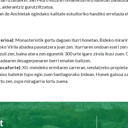
 alderantziz gurutziltzatua.
an de Anchietak egindako kalitate eskultoriko handiko erretaula e
erioa):
Monasteriotik gertu dagoen iturri honetan, Bideko mirari
o Virila abadea paseatzera joan zen. Iturriaren ondoan eseri zen 
uli zen, baina atera zen egunetik 300 urte igaro zirela ikusi zuen
abadearen desagerpenaren berri ematen baitzen.
Rocaforte):
XII. mendeko ermitaren sarreran, sendatzeko propietat
ixo batekin topo egin zuen Santiagorako bidean. Honek gaixoa zai
u zen, ospe miragarria lortu zuena.
t