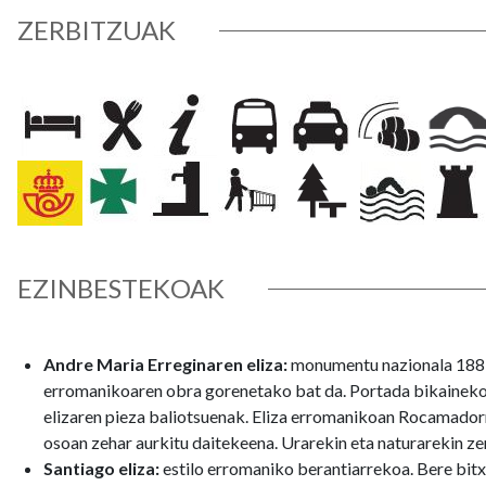
ZERBITZUAK
EZINBESTEKOAK
Andre Maria Erreginaren eliza:
monumentu nazionala 1889a
erromanikoaren obra gorenetako bat da. Portada bikaineko
elizaren pieza baliotsuenak. Eliza erromanikoan Rocamadorr
osoan zehar aurkitu daitekeena. Urarekin eta naturarekin zer
Santiago eliza:
estilo erromaniko berantiarrekoa. Bere bitx