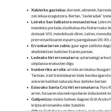
Xabierko gaztelua:
dorreek, almenek, harresie
zen lekua ezagutzera. Bertan, 'Javieradak' izen
Leireko San Salbatore monasterioa:
Leire m
mendeko portada zizelkatua eta Nafarroako leh
doinuak VIII. mendekoak diren. Leiren, monodia
prerromanikoaren esparru paregabean (XI-XII.
Erronkariarren zubia:
gaur egun zatituta dago,
ahalbidetzen baitzien Esaren parean.
Ledeako hiri erromatarra:
aztarnategi arkeol
oinplanoa erakusten digu
Irunberriko arroila:
arroila arrokatsu ikusgarr
Tartean, Irati trenbidearen bide berdea igarotze
askoren habitat naturala ikus daiteke bertan.
Eslavako Santa Criz hiri erromatarra:
Foru K
arren, foroaren eta nekropoliaren indusketek kr
Galipentzu:
muino batean dagoen Erdi Aroko her
kripta erromaniko eder batekin.
Oibar:
Erdi Aroko multzo ederra, kale estu eta