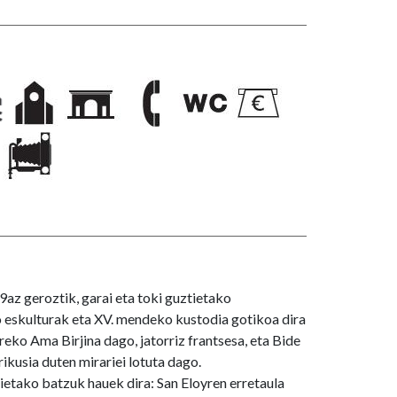
z geroztik, garai eta toki guztietako
 eskulturak eta XV. mendeko kustodia gotikoa dira
eko Ama Birjina dago, jatorriz frantsesa, eta Bide
ikusia duten mirariei lotuta dago.
ietako batzuk hauek dira: San Eloyren erretaula