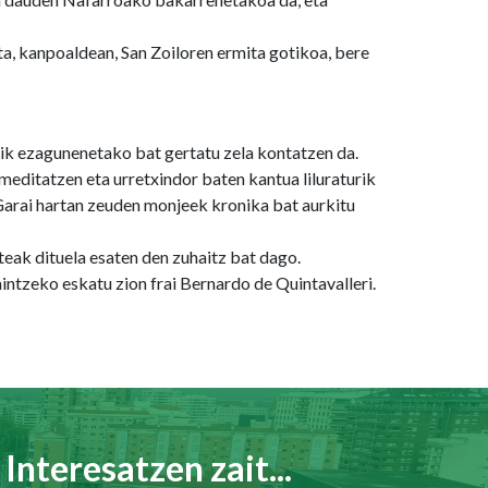
ta, kanpoaldean, San Zoiloren ermita gotikoa, bere
rik ezagunenetako bat gertatu zela kontatzen da.
meditatzen eta urretxindor baten kantua liluraturik
. Garai hartan zeuden monjeek kronika bat aurkitu
eak dituela esaten den zuhaitz bat dago.
ntzeko eskatu zion frai Bernardo de Quintavalleri.
Interesatzen zait...