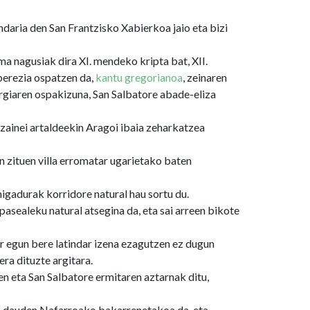
daria den San Frantzisko Xabierkoa jaio eta bizi
 nagusiak dira XI. mendeko kripta bat, XII.
berezia ospatzen da,
kantu gregorianoa
, zeinaren
rgiaren ospakizuna, San Salbatore abade-eliza
tzainei artaldeekin Aragoi ibaia zeharkatzea
 zituen villa erromatar ugarietako baten
 higadurak korridore natural hau sortu du.
pasealeku natural atsegina da, eta sai arreen bikote
 egun bere latindar izena ezagutzen ez dugun
ra dituzte argitara.
en eta San Salbatore ermitaren aztarnak ditu,
ta dauden Nafarroako bakarrenetakoa da, eta