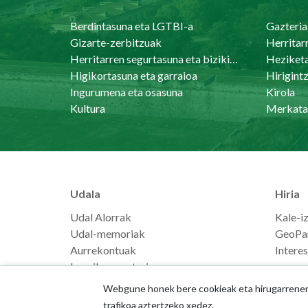
Berdintasuna eta LGTBI-a
Gazteria
Gizarte-zerbitzuak
Herritar
Herritarren segurtasuna eta bizikidetasuna
Heziket
Higikortasuna eta garraioa
Ingurumena eta osasuna
Kirola
Kultura
Merkata
Udala
Hiria
Udal Alorrak
Kale-i
Udal-memoriak
GeoPa
Aurrekontuak
Intere
Langilearen ataria
Webgune honek bere cookieak eta hirugarrenenak
trafikoa aztertzeko xedez.