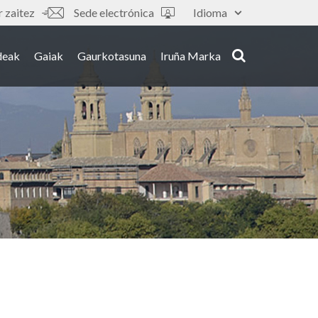
 zaitez
Sede electrónica
Idioma
deak
Gaiak
Gaurkotasuna
Iruña Marka