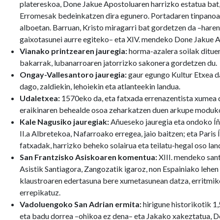
platereskoa, Done Jakue Apostoluaren harrizko estatua bat
Erromesak bedeinkatzen dira egunero. Portadaren tinpanoa
alboetan. Barruan, Kristo miragarri bat gordetzen da –haren
gaixotasunei aurre egiteko– eta XIV. mendeko Done Jakue A
Vianako printzearen jauregia:
horma-azalera soilak dituen
bakarrak, lubanarroaren jatorrizko sakonera gordetzen du.
Ongay-Vallesantoro jauregia:
gaur egungo Kultur Etxea da
dago, zaldiekin, lehoiekin eta atlanteekin landua.
Udaletxea:
1570eko da, eta fatxada errenazentista xumea d
eraikinaren behealde osoa zeharkatzen duen arkupe moduko 
Kale Nagusiko jauregiak:
Añueseko jauregia eta ondoko Íñ
II.a Albretekoa, Nafarroako erregea, jaio baitzen; eta Paris
fatxadak, harrizko beheko solairua eta teilatu-hegal oso la
San Frantzisko Asiskoaren komentua:
XIII. mendeko san
Asistik Santiagora, Zangozatik igaroz, non Espainiako lehen
klaustroaren edertasuna bere xumetasunean datza, erritmikok
errepikatuz.
Vadoluengoko San Adrian ermita:
hirigune historikotik 
eta badu dorrea –ohikoa ez dena– eta Jakako xakeztatua, 