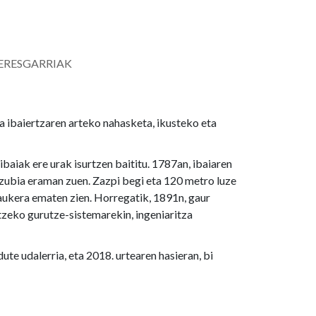
ERESGARRIAK
 ibaiertzaren arteko nahasketa, ikusteko eta
baiak ere urak isurtzen baititu. 1787an, ibaiaren
 zubia eraman zuen. Zazpi begi eta 120 metro luze
aukera ematen zien. Horregatik, 1891n, gaur
zeko gurutze-sistemarekin, ingeniaritza
te udalerria, eta 2018. urtearen hasieran, bi