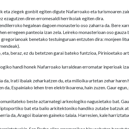
k eta ziegek gonbit egiten digute Nafarroako eta turismoaren zain
ez ezagutzen diren erromesaldi herrikoiak egiten dira.
endilerroko hegalean dagoen monasterio oso zaharra da. Bere xarma
en erregeen panteoia izan zela. Leireko monasterioan oso gauza 
 gregorianoak benetako testuinguruan entzuten dira: monjeen litu
 mendeak).
 eta, beraz, ez du betetzen garai bateko funtzioa, Pirinioetako ar
ogiko handi honek Nafarroako lurraldean erromatar inperioak izan
ia da, Irati ibaiak zeharkatzen du, eta milioika urtetan zehar haren
n da, Espainiako lehen tren elektrikoarena, hain zuzen. Gaur egun, 
omunitateko beste aztarnategi arkeologiko nagusietako bat. Gaur
iptoportiko bat eta balio arkitektoniko handiko zutabe batzuk ate
ria da, Aragoi ibaiaren gaineko talaia. Harresien, kale harriztatu
 harriztatuekin. San Pedro eliza erromanikoa hiru nabetan banatu