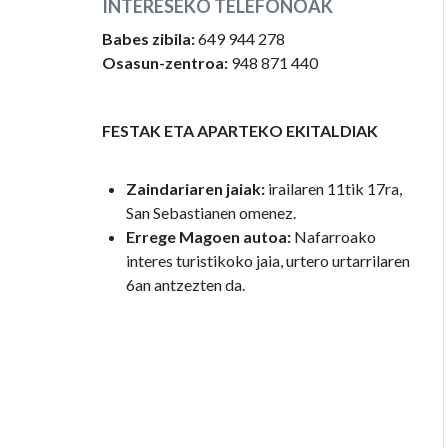
INTERESEKO TELEFONOAK
Babes zibila:
649 944 278
Osasun-zentroa:
948 871 440
FESTAK ETA APARTEKO EKITALDIAK
Zaindariaren jaiak:
irailaren 11tik 17ra,
San Sebastianen omenez.
Errege Magoen autoa:
Nafarroako
interes turistikoko jaia, urtero urtarrilaren
6an antzezten da.