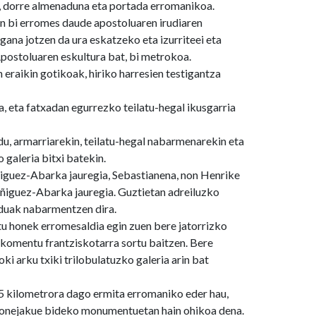
, dorre almenaduna eta portada erromanikoa.
n bi erromes daude apostoluaren irudiaren
gana jotzen da ura eskatzeko eta izurriteei eta
postoluaren eskultura bat, bi metrokoa.
 eraikin gotikoak, hiriko harresien testigantza
, eta fatxadan egurrezko teilatu-hegal ikusgarria
u, armarriarekin, teilatu-hegal nabarmenarekin eta
galeria bitxi batekin.
iguez-Abarka jauregia, Sebastianena, non Henrike
 Íñiguez-Abarka jauregia. Guztietan adreiluzko
nduak nabarmentzen dira.
tu honek erromesaldia egin zuen bere jatorrizko
 komentu frantziskotarra sortu baitzen. Bere
i arku txiki trilobulatuzko galeria arin bat
1,5 kilometrora dago ermita erromaniko eder hau,
Donejakue bideko monumentuetan hain ohikoa dena.