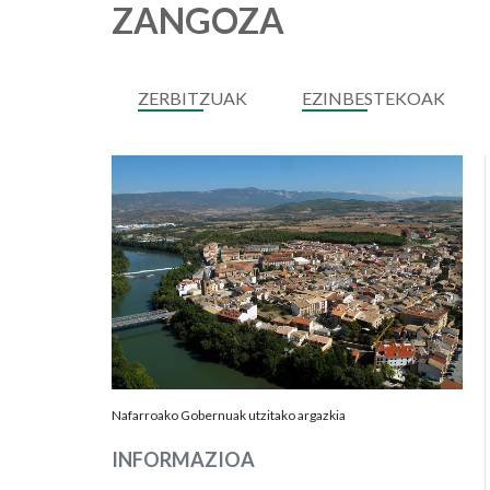
ZANGOZA
ZERBITZUAK
EZINBESTEKOAK
Nafarroako Gobernuak utzitako argazkia
INFORMAZIOA