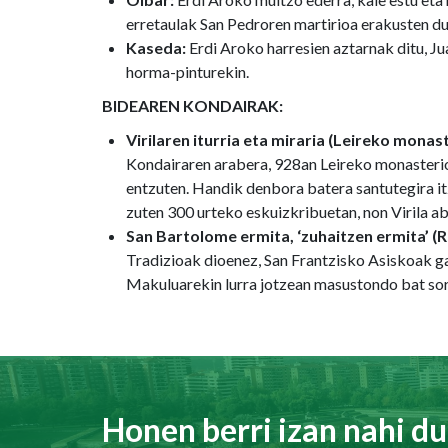
erretaulak San Pedroren martirioa erakusten du,
Kaseda:
Erdi Aroko harresien aztarnak ditu, Ju
horma-pinturekin.
BIDEAREN KONDAIRAK:
Virilaren iturria eta miraria (Leireko monast
Kondairaren arabera, 928an Leireko monasteriok
entzuten. Handik denbora batera santutegira itz
zuten 300 urteko eskuizkribuetan, non Virila 
San Bartolome ermita, ‘zuhaitzen ermita’ (
Tradizioak dioenez, San Frantzisko Asiskoak ga
Makuluarekin lurra jotzean masustondo bat sort
Honen berri izan nahi du