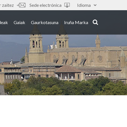
 zaitez
Sede electrónica
Idioma
deak
Gaiak
Gaurkotasuna
Iruña Marka