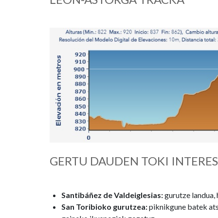
GERTU DAUDEN TOKI INTERE
Santibáñez de Valdeiglesias:
gurutze landua, 
San Toribioko gurutzea:
piknikgune batek ats