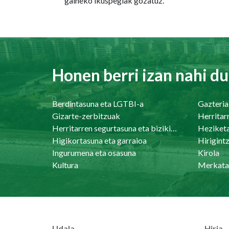
gaineko ikuspegiak gozatuz.
Honen berri izan nahi du
Berdintasuna eta LGTBI-a
Gazteria
Gizarte-zerbitzuak
Herritar
Herritarren segurtasuna eta bizikidetasuna
Heziket
Higikortasuna eta garraioa
Ingurumena eta osasuna
Kirola
Kultura
Merkata
Udala
Hiria