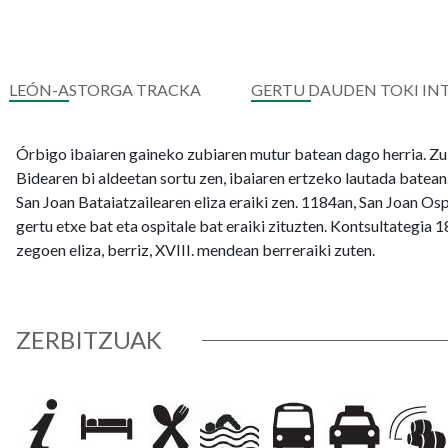
LEÓN-ASTORGA TRACKA
GERTU DAUDEN TOKI IN
Órbigo ibaiaren gaineko zubiaren mutur batean dago herria. Z
Bidearen bi aldeetan sortu zen, ibaiaren ertzeko lautada batea
San Joan Bataiatzailearen eliza eraiki zen. 1184an, San Joan Os
gertu etxe bat eta ospitale bat eraiki zituzten. Kontsultategia 
zegoen eliza, berriz, XVIII. mendean berreraiki zuten.
ZERBITZUAK