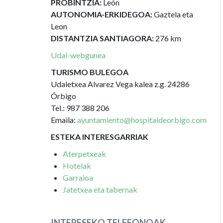
PROBINTZIA:
León
AUTONOMIA-ERKIDEGOA:
Gaztela eta
Leon
DISTANTZIA SANTIAGORA:
276 km
Udal-webgunea
TURISMO BULEGOA
Udaletxea Alvarez Vega kalea z.g. 24286
Órbigo
Tel.: 987 388 206
Emaila:
ayuntamiento@hospitaldeorbigo.com
ESTEKA INTERESGARRIAK
Aterpetxeak
Hotelak
Garraioa
Jatetxea eta tabernak
INTERESEKO TELEFONOAK