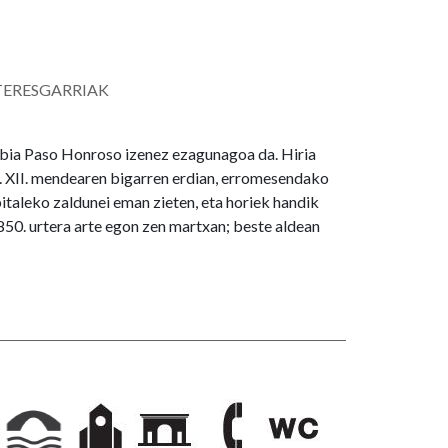
TERESGARRIAK
ubia Paso Honroso izenez ezagunagoa da. Hiria
n. XII. mendearen bigarren erdian, erromesendako
pitaleko zaldunei eman zieten, eta horiek handik
1850. urtera arte egon zen martxan; beste aldean