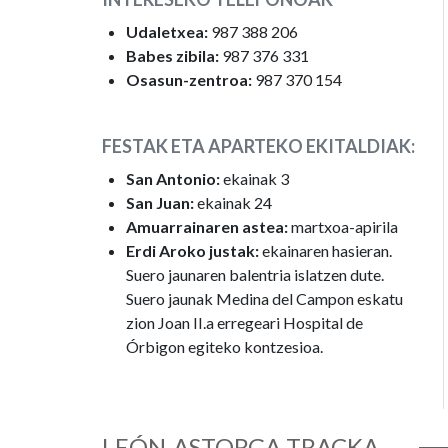
Udaletxea:
987 388 206
Babes zibila:
987 376 331
Osasun-zentroa:
987 370 154
FESTAK ETA APARTEKO EKITALDIAK:
San Antonio:
ekainak 3
San Juan:
ekainak 24
Amuarrainaren astea:
martxoa-apirila
Erdi Aroko justak:
ekainaren hasieran.
Suero jaunaren balentria islatzen dute.
Suero jaunak Medina del Campon eskatu
zion Joan II.a erregeari Hospital de
Órbigon egiteko kontzesioa.
LEÓN-ASTORGA TRACKA