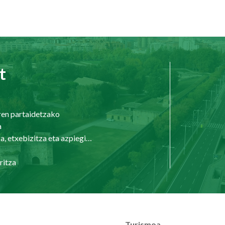
t
ren partaidetzako
a
Hirigintza, etxebizitza eta azpiegiturak
ritza
Turismoa