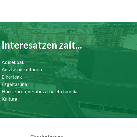
Interesatzen zait...
Adinekoak
Aniztasun kulturala
Elkarteak
Ezgaitasuna
Haurtzaroa, nerabezaroa eta familia
Kultura
Gaurkotasuna