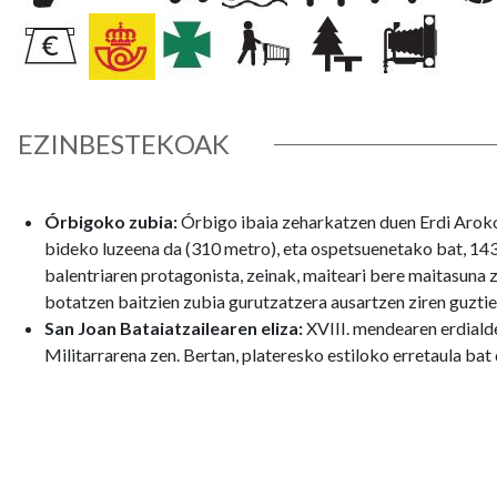
EZINBESTEKOAK
Órbigoko zubia:
Órbigo ibaia zeharkatzen duen Erdi Arok
bideko luzeena da (310 metro), eta ospetsuenetako bat, 14
balentriaren protagonista, zeinak, maiteari bere maitasuna
botatzen baitzien zubia gurutzatzera ausartzen ziren guztiei
San Joan Bataiatzailearen eliza:
XVIII. mendearen erdial
Militarrarena zen. Bertan, plateresko estiloko erretaula bat