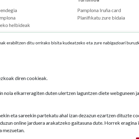
zendegia
Pamplona Iruña card
mplona
Planifikatu zure bidaia
seko helbideak
 erabiltzen ditu orrirako bisita kudeatzeko eta zure nabigazioari buruz
zkoak diren cookieak.
Iruñeko Udala
n nola elkarreragiten duten ulertzen laguntzen diete webguneen 
Udaletxe Plaza 
31001 - Iruña
948 420 100
nekin eta sareekin partekatu ahal izan dezazun ezartzen dituzte c
pamplona@pamp
duzun online jarduera arakatzeko gaitasuna dute. Horrek eragina 
ta mezuetan.