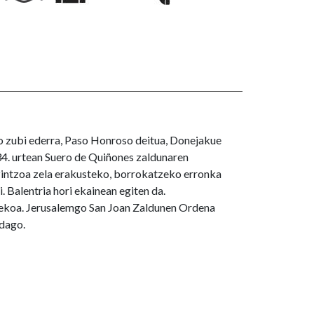
o zubi ederra, Paso Honroso deitua, Donejakue
34. urtean Suero de Quiñones zaldunaren
 zintzoa zela erakusteko, borrokatzeko erronka
. Balentria hori ekainean egiten da.
dekoa. Jerusalemgo San Joan Zaldunen Ordena
 dago.