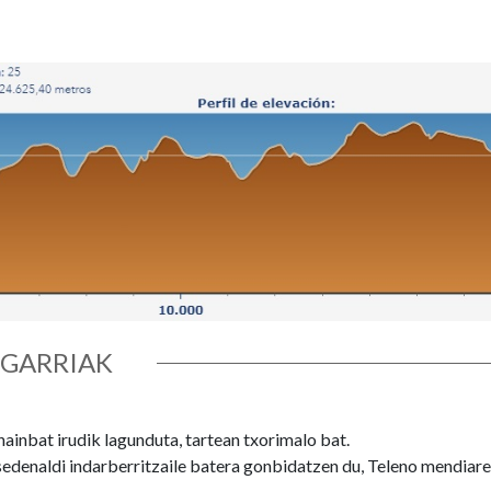
SGARRIAK
hainbat irudik lagunduta, tartean txorimalo bat.
edenaldi indarberritzaile batera gonbidatzen du, Teleno mendiaren