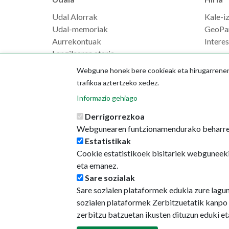
Udal Alorrak
Kale-i
Udal-memoriak
GeoPa
Aurrekontuak
Intere
Langilearen ataria
Webgune honek bere cookieak eta hirugarrenenak
trafikoa aztertzeko xedez.
Informazio gehiago
Derrigorrezkoa
Webgunearen funtzionamendurako beharre
Estatistikak
Cookie estatistikoek bisitariek webguneeki
eta emanez.
Sare sozialak
Sare sozialen plataformek edukia zure lagu
sozialen plataformek Zerbitzuetatik kanpo 
zerbitzu batzuetan ikusten dituzun eduki e