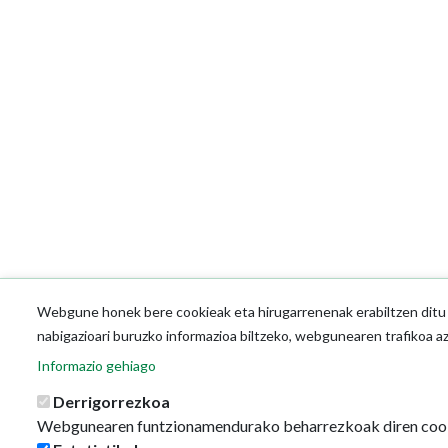
Webgune honek bere cookieak eta hirugarrenenak erabiltzen ditu o
nabigazioari buruzko informazioa biltzeko, webgunearen trafikoa a
Informazio gehiago
Derrigorrezkoa
Webgunearen funtzionamendurako beharrezkoak diren coo