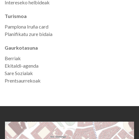
Intereseko helbideak
Turismoa
Pamplona Iruña card
Planifikatu zure bidaia
Gaurkotasuna
Berriak
Ekitaldi-agenda
Sare Sozialak
Prentsaurrekoak