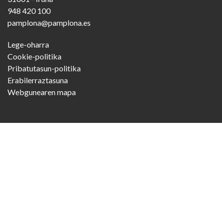
948 420 100
pamplona@pamplona.es
Footer
Lege-oharra
menu
Cookie-politika
Pribatutasun-politika
Erabilerraztasuna
Webgunearen mapa