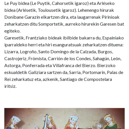
Le Puy bidea (Le Puytik, Cahorsetik igaroz) eta Arléseko
bidea (Arlésetik, Toulousetik igaroz). Lehenengo hirurak
Donibane Garazin elkartzen dira, eta laugarrenak Pirinioak
zeharkatzen ditu Somportetik, aurreko hirurekin Garesen bat
egiteko.
Garesetik, Frantziako bideak ibilbide bakarra du, Espainiako
iparraldeko herri eta hiri esanguratsuak zeharkatzen dituena:
Lizarra, Logroño, Santo Domingo de la Calzada, Burgos,
Castrojeriz, Frómista, Carrión de los Condes, Sahagún, León,
Astorga, Ponferrada eta Villafranca del Bierzo. Bierzoko
eskualdetik Galiziara sartzen da, Sarria, Portomarín, Palas de
Rei zeharkatuz eta, azkenik, Santiago de Compostelara
iritsiz.
Irudia