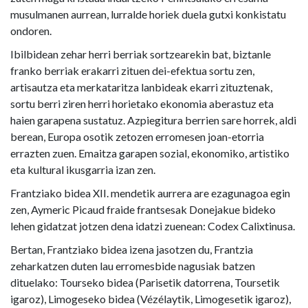
musulmanen aurrean, lurralde horiek duela gutxi konkistatu
ondoren.
Ibilbidean zehar herri berriak sortzearekin bat, biztanle
franko berriak erakarri zituen dei-efektua sortu zen,
artisautza eta merkataritza lanbideak ekarri zituztenak,
sortu berri ziren herri horietako ekonomia aberastuz eta
haien garapena sustatuz. Azpiegitura berrien sare horrek, aldi
berean, Europa osotik zetozen erromesen joan-etorria
errazten zuen. Emaitza garapen sozial, ekonomiko, artistiko
eta kultural ikusgarria izan zen.
Frantziako bidea XII. mendetik aurrera are ezagunagoa egin
zen, Aymeric Picaud fraide frantsesak Donejakue bideko
lehen gidatzat jotzen dena idatzi zuenean: Codex Calixtinusa.
Bertan, Frantziako bidea izena jasotzen du, Frantzia
zeharkatzen duten lau erromesbide nagusiak batzen
dituelako: Tourseko bidea (Parisetik datorrena, Toursetik
igaroz), Limogeseko bidea (Vézélaytik, Limogesetik igaroz),