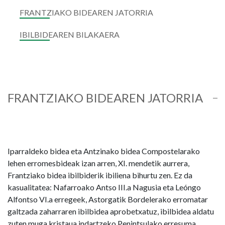
FRANTZIAKO BIDEAREN JATORRIA
IBILBIDEAREN BILAKAERA
FRANTZIAKO BIDEAREN JATORRIA
Iparraldeko bidea eta Antzinako bidea Compostelarako
lehen erromesbideak izan arren, XI. mendetik aurrera,
Frantziako bidea ibilbiderik ibiliena bihurtu zen. Ez da
kasualitatea: Nafarroako Antso III.a Nagusia eta Leóngo
Alfontso VI.a erregeek, Astorgatik Bordelerako erromatar
galtzada zaharraren ibilbidea aprobetxatuz, ibilbidea aldatu
zuten muga kristaua indartzeko Penintsulako erresuma