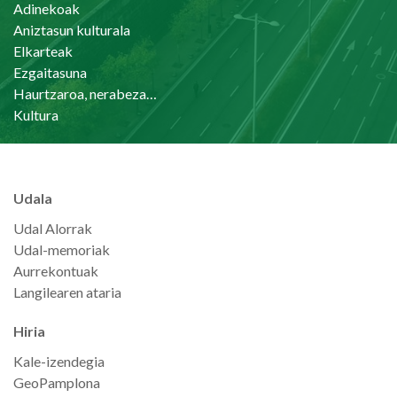
Adinekoak
Aniztasun kulturala
Elkarteak
Ezgaitasuna
Haurtzaroa, nerabezaroa eta familia
Kultura
Udala
Udal Alorrak
Udal-memoriak
Aurrekontuak
Langilearen ataria
Hiria
Kale-izendegia
GeoPamplona