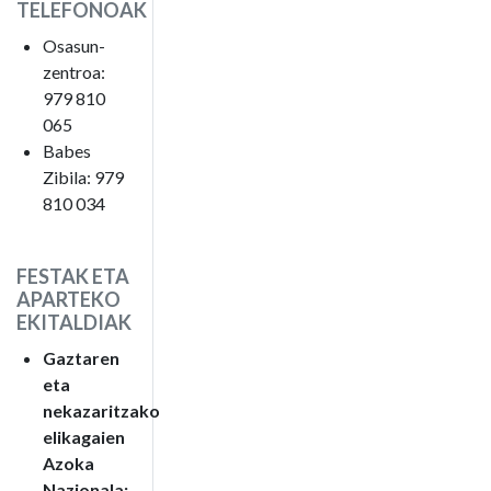
TELEFONOAK
Osasun-
zentroa:
979 810
065
Babes
Zibila: 979
810 034
FESTAK ETA
APARTEKO
EKITALDIAK
Gaztaren
eta
nekazaritzako
elikagaien
Azoka
Nazionala: