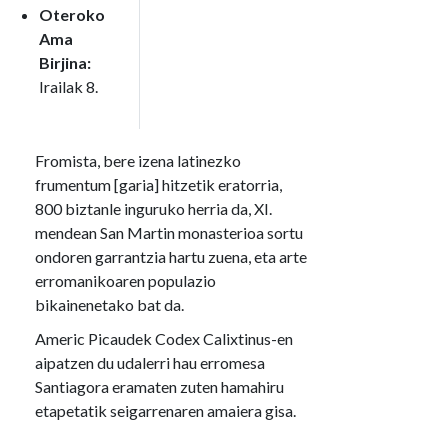
Oteroko
Ama
Birjina:
Irailak 8.
Fromista, bere izena latinezko
frumentum [garia] hitzetik eratorria,
800 biztanle inguruko herria da, XI.
mendean San Martin monasterioa sortu
ondoren garrantzia hartu zuena, eta arte
erromanikoaren populazio
bikainenetako bat da.
Americ Picaudek Codex Calixtinus-en
aipatzen du udalerri hau erromesa
Santiagora eramaten zuten hamahiru
etapetatik seigarrenaren amaiera gisa.