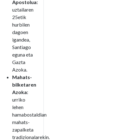
Apostolua:
uztailaren
25etik
hurbilen
dagoen
igandea,
Santiago
eguna eta
Gazta
Azoka.
Mahats-
bilketaren
Azoka:
urriko
lehen
hamabostaldian
mahats-
zapalketa
tradizionalarekin.