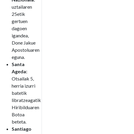
uztailaren
25etik
gertuen
dagoen
igandea,
Done Jakue
Apostoluaren
eguna.
Santa
Ageda:
Otsailak 5,
herria izurri
batetik
libratzeagatik
Hiribilduaren
Botoa
beteta.
Santiago