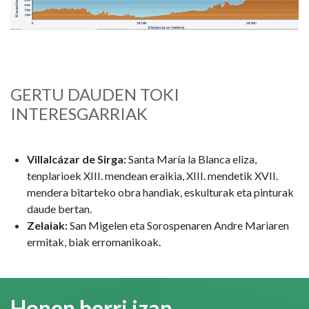
GERTU DAUDEN TOKI
INTERESGARRIAK
Villalcázar de Sirga:
Santa María la Blanca eliza,
tenplarioek XIII. mendean eraikia, XIII. mendetik XVII.
mendera bitarteko obra handiak, eskulturak eta pinturak
daude bertan.
Zelaiak:
San Migelen eta Sorospenaren Andre Mariaren
ermitak, biak erromanikoak.
Honen berri izan