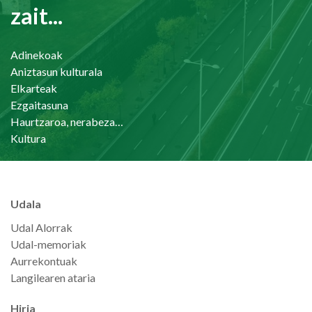
zait...
Adinekoak
Aniztasun kulturala
Elkarteak
Ezgaitasuna
Haurtzaroa, nerabezaroa eta familia
Kultura
Udala
Udal Alorrak
Udal-memoriak
Aurrekontuak
Langilearen ataria
Hiria