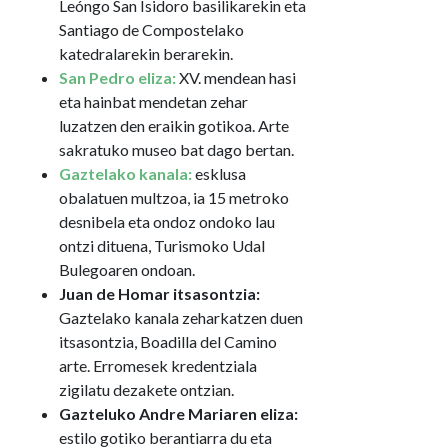
Leóngo San Isidoro basilikarekin eta
Santiago de Compostelako
katedralarekin berarekin.
San Pedro eliza:
XV. mendean hasi
eta hainbat mendetan zehar
luzatzen den eraikin gotikoa. Arte
sakratuko museo bat dago bertan.
Gaztelako kanala:
esklusa
obalatuen multzoa, ia 15 metroko
desnibela eta ondoz ondoko lau
ontzi dituena, Turismoko Udal
Bulegoaren ondoan.
Juan de Homar itsasontzia:
Gaztelako kanala zeharkatzen duen
itsasontzia, Boadilla del Camino
arte. Erromesek kredentziala
zigilatu dezakete ontzian.
Gazteluko Andre Mariaren eliza:
estilo gotiko berantiarra du eta