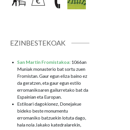
EZINBESTEKOAK
San Martin Fromistakoa:
1066an
Muniak monasterio bat sortu zuen
Fromistan. Gaur egun eliza baino ez
da geratzen, eta gaur egun estilo
erromanikoaren gailurretako bat da
Espainian eta Europan.
Estiloari dagokionez, Donejakue
bideko beste monumentu
erromaniko batzuekin lotuta dago,
hala nola Jakako katedralarekin,