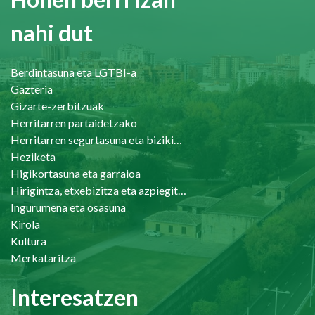
nahi dut
Berdintasuna eta LGTBI-a
Gazteria
Gizarte-zerbitzuak
Herritarren partaidetzako
Herritarren segurtasuna eta bizikidetasuna
Heziketa
Higikortasuna eta garraioa
Hirigintza, etxebizitza eta azpiegiturak
Ingurumena eta osasuna
Kirola
Kultura
Merkataritza
Interesatzen