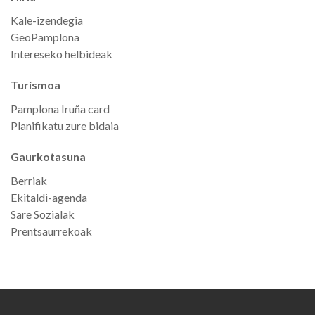
Kale-izendegia
GeoPamplona
Intereseko helbideak
Turismoa
Pamplona Iruña card
Planifikatu zure bidaia
Gaurkotasuna
Berriak
Ekitaldi-agenda
Sare Sozialak
Prentsaurrekoak