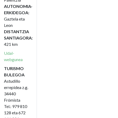
AUTONOMIA-
ERKIDEGOA:
Gaztela eta
Leon
DISTANTZIA
SANTIAGORA:
421 km
Udal-
webgunea
TURISMO
BULEGOA
Astudillo
errepidea z.g.
34440
Frómista
Tel.: 979 810
128 eta 672