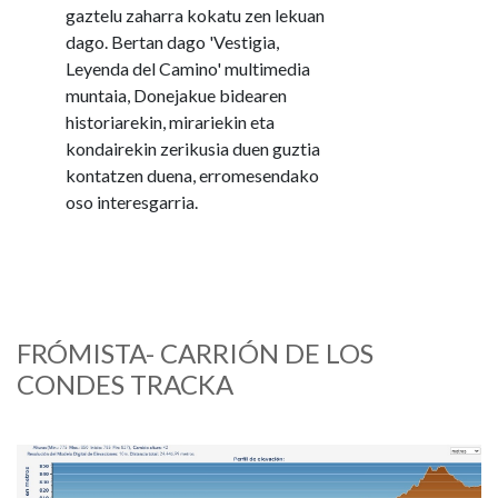
gaztelu zaharra kokatu zen lekuan
dago. Bertan dago 'Vestigia,
Leyenda del Camino' multimedia
muntaia, Donejakue bidearen
historiarekin, mirariekin eta
kondairekin zerikusia duen guztia
kontatzen duena, erromesendako
oso interesgarria.
FRÓMISTA- CARRIÓN DE LOS
CONDES TRACKA