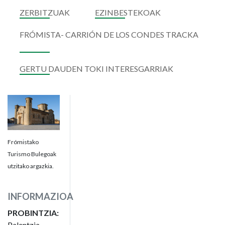
ZERBITZUAK
EZINBESTEKOAK
FRÓMISTA- CARRIÓN DE LOS CONDES TRACKA
GERTU DAUDEN TOKI INTERESGARRIAK
Frómistako
Turismo Bulegoak
utzitako argazkia.
INFORMAZIOA
PROBINTZIA:
Palentzia