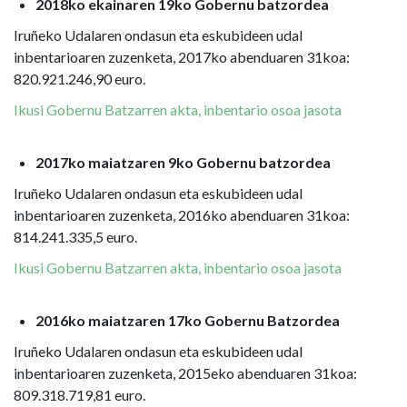
2018ko ekainaren 19ko Gobernu batzordea
Iruñeko Udalaren ondasun eta eskubideen udal
inbentarioaren zuzenketa, 2017ko abenduaren 31koa:
820.921.246,90 euro.
Ikusi Gobernu Batzarren akta, inbentario osoa jasota
2017ko maiatzaren 9ko Gobernu batzordea
Iruñeko Udalaren ondasun eta eskubideen udal
inbentarioaren zuzenketa, 2016ko abenduaren 31koa:
814.241.335,5 euro.
Ikusi Gobernu Batzarren akta, inbentario osoa jasota
2016ko maiatzaren 17ko Gobernu Batzordea
Iruñeko Udalaren ondasun eta eskubideen udal
inbentarioaren zuzenketa, 2015eko abenduaren 31koa:
809.318.719,81 euro.