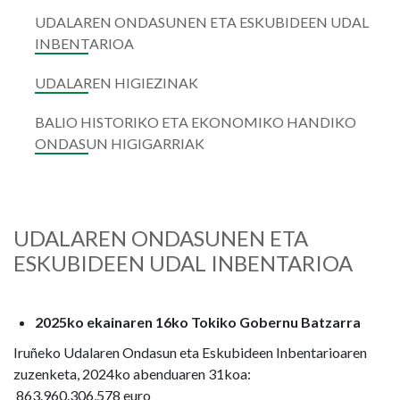
UDALAREN ONDASUNEN ETA ESKUBIDEEN UDAL
INBENTARIOA
UDALAREN HIGIEZINAK
BALIO HISTORIKO ETA EKONOMIKO HANDIKO
ONDASUN HIGIGARRIAK
UDALAREN ONDASUNEN ETA
ESKUBIDEEN UDAL INBENTARIOA
2025ko ekainaren 16ko Tokiko Gobernu Batzarra
Iruñeko Udalaren Ondasun eta Eskubideen Inbentarioaren
zuzenketa, 2024ko abenduaren 31koa:
863.960.306,578 euro