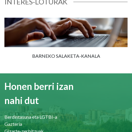
INTERES-LOTURAK
BARNEKO SALAKETA-KANALA
Honen berri izan
nahi dut
Berdintasuna eta LGTBI-a
Gazteria
Gizarte-zerbitzuak