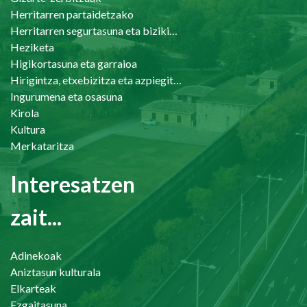
Herritarren partaidetzako
Herritarren segurtasuna eta bizikidetasuna
Heziketa
Higikortasuna eta garraioa
Hirigintza, etxebizitza eta azpiegiturak
Ingurumena eta osasuna
Kirola
Kultura
Merkataritza
Interesatzen
zait...
Adinekoak
Aniztasun kulturala
Elkarteak
Ezgaitasuna