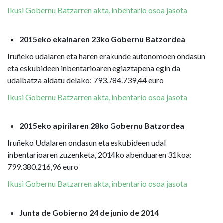
Ikusi Gobernu Batzarren akta, inbentario osoa jasota
2015eko ekainaren 23ko Gobernu Batzordea
Iruñeko udalaren eta haren erakunde autonomoen ondasun
eta eskubideen inbentarioaren egiaztapena egin da
udalbatza aldatu delako: 793.784.739,44 euro
Ikusi Gobernu Batzarren akta, inbentario osoa jasota
2015eko apirilaren 28ko Gobernu Batzordea
Iruñeko Udalaren ondasun eta eskubideen udal
inbentarioaren zuzenketa, 2014ko abenduaren 31koa:
799.380.216,96 euro
Ikusi Gobernu Batzarren akta, inbentario osoa jasota
Junta de Gobierno 24 de junio de 2014