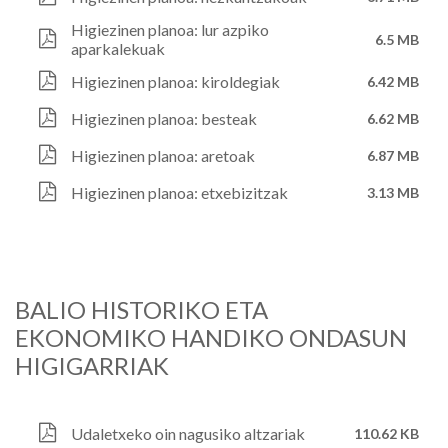
Higiezinen planoa: lur azpiko
6.5 MB
aparkalekuak
Higiezinen planoa: kiroldegiak
6.42 MB
Higiezinen planoa: besteak
6.62 MB
Higiezinen planoa: aretoak
6.87 MB
Higiezinen planoa: etxebizitzak
3.13 MB
BALIO HISTORIKO ETA
EKONOMIKO HANDIKO ONDASUN
HIGIGARRIAK
Udaletxeko oin nagusiko altzariak
110.62 KB