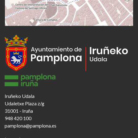
Iruñeko Udala
Udaletxe Plaza z/g
31001 - Iruña
948 420 100
pamplona@pamplona.es