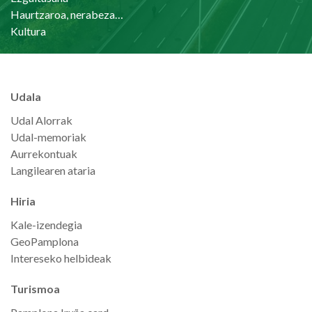
Haurtzaroa, nerabezaroa eta familia
Kultura
Udala
Udal Alorrak
Udal-memoriak
Aurrekontuak
Langilearen ataria
Hiria
Kale-izendegia
GeoPamplona
Intereseko helbideak
Turismoa