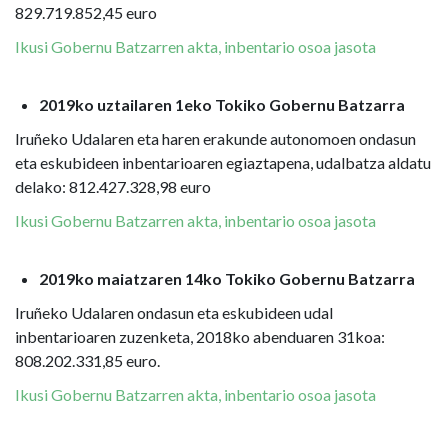
829.719.852,45 euro
Ikusi Gobernu Batzarren akta, inbentario osoa jasota
2019ko uztailaren 1eko Tokiko Gobernu Batzarra
Iruñeko Udalaren eta haren erakunde autonomoen ondasun
eta eskubideen inbentarioaren egiaztapena, udalbatza aldatu
delako: 812.427.328,98 euro
Ikusi Gobernu Batzarren akta, inbentario osoa jasota
2019ko maiatzaren 14ko Tokiko Gobernu Batzarra
Iruñeko Udalaren ondasun eta eskubideen udal
inbentarioaren zuzenketa, 2018ko abenduaren 31koa:
808.202.331,85 euro.
Ikusi Gobernu Batzarren akta, inbentario osoa jasota