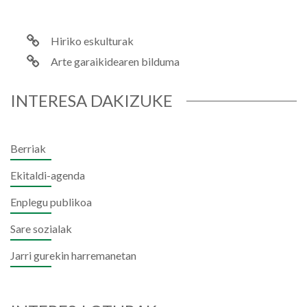
Hiriko eskulturak
Arte garaikidearen bilduma
INTERESA DAKIZUKE
Berriak
Ekitaldi-agenda
Enplegu publikoa
Sare sozialak
Jarri gurekin harremanetan