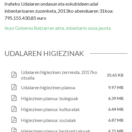
Iruñeko Udalaren ondasun eta eskubideen udal
inbentarioaren zuzenketa, 2013ko abenduaren 31koa:
795.155.430,85 euro
Ikusi Gobernu Batzarren akta, inbentario osoa jasota
UDALAREN HIGIEZINAK
Udalaren higiezinen zerrenda. 2017ko
35.65 KB
otsaila
Udalaren higiezinen planoa
9.97 MB
Higiezinen planoa: bulegoak
6.39 MB
Higiezinen planoa: kulturalak
6.44 MB
Higiezinen planoa: sozialak
6.87 MB
Higiezinen planoa: hezkuntzakoak
6.71 MB