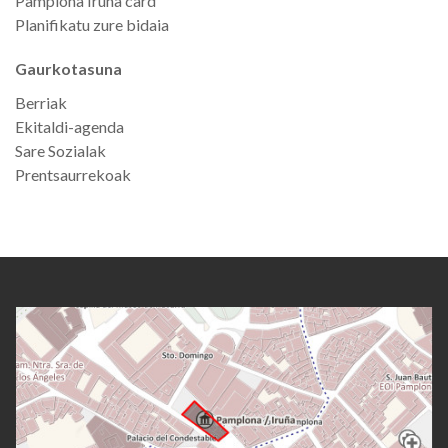
Pamplona Iruña card
Planifikatu zure bidaia
Gaurkotasuna
Berriak
Ekitaldi-agenda
Sare Sozialak
Prentsaurrekoak