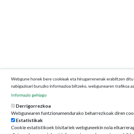
Webgune honek bere cookieak eta hirugarrenenak erabiltzen ditu o
nabigazioari buruzko informazioa biltzeko, webgunearen trafikoa a
Informazio gehiago
Derrigorrezkoa
Webgunearen funtzionamendurako beharrezkoak diren coo
Estatistikak
Cookie estatistikoek bisitariek webguneekin nola elkarrerag