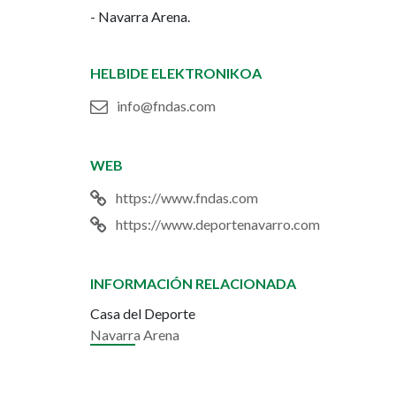
- Navarra Arena.
HELBIDE ELEKTRONIKOA
info@fndas.com
WEB
https://www.fndas.com
https://www.deportenavarro.com
INFORMACIÓN RELACIONADA
Casa del Deporte
Navarra Arena