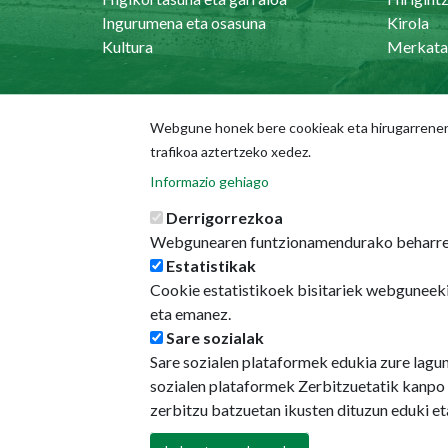
Ingurumena eta osasuna
Kirola
Kultura
Merkata
Webgune honek bere cookieak eta hirugarrenenak
trafikoa aztertzeko xedez.
Udala
Hiria
Informazio gehiago
Udal Alorrak
Kale-i
Derrigorrezkoa
Udal-memoriak
GeoPa
Webgunearen funtzionamendurako beharre
Aurrekontuak
Intere
Estatistikak
Langilearen ataria
Cookie estatistikoek bisitariek webguneeki
eta emanez.
Sare sozialak
Sare sozialen plataformek edukia zure lagu
sozialen plataformek Zerbitzuetatik kanpo 
zerbitzu batzuetan ikusten dituzun eduki e