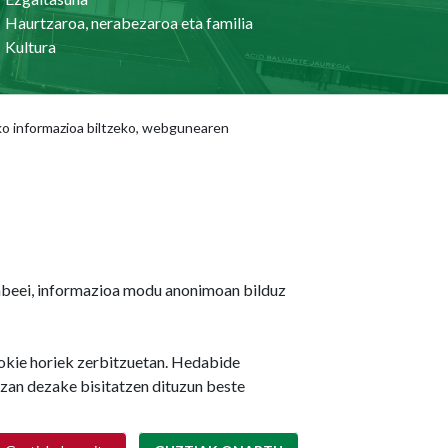
Haurtzaroa, nerabezaroa eta familia
Kultura
ko informazioa biltzeko, webgunearen
Gaurkotasuna
Berriak
Ekitaldi-agenda
Sare Sozialak
Prentsaurrekoak
jabeei, informazioa modu anonimoan bilduz
ookie horiek zerbitzuetan. Hedabide
izan dezake bisitatzen dituzun beste
Retirar consentimiento