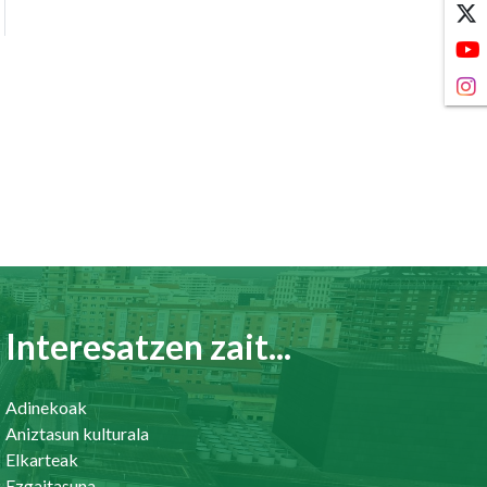
Interesatzen zait...
Adinekoak
Aniztasun kulturala
Elkarteak
Ezgaitasuna