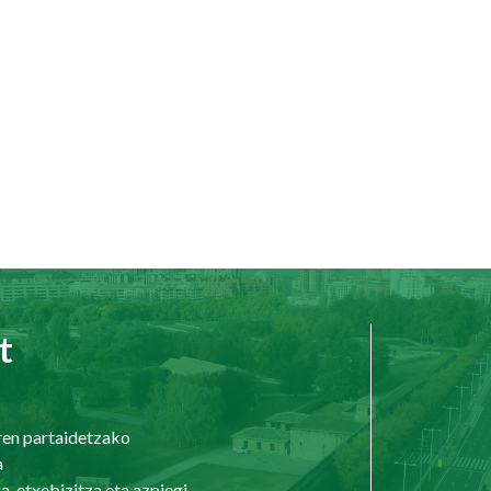
t
ren partaidetzako
a
Hirigintza, etxebizitza eta azpiegiturak