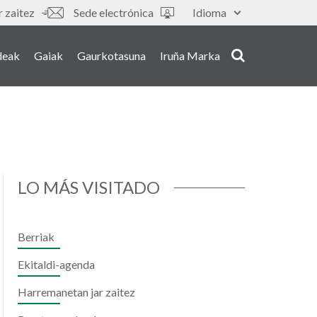
 zaitez
Sede electrónica
Idioma
deak
Gaiak
Gaurkotasuna
Iruña Marka
LO MÁS VISITADO
Berriak
Ekitaldi-agenda
Harremanetan jar zaitez