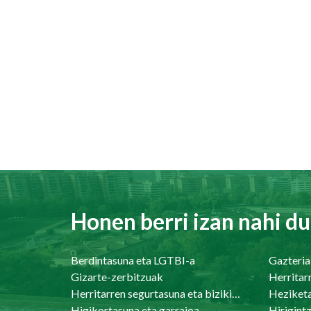
Honen berri izan nahi du
Berdintasuna eta LGTBI-a
Gazteria
Gizarte-zerbitzuak
Herritar
Herritarren segurtasuna eta bizikidetasuna
Heziket
Higikortasuna eta garraioa