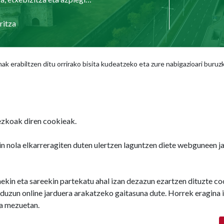
ritza
 erabiltzen ditu orrirako bisita kudeatzeko eta zure nabigazioari buruz
Turismoa
zendegia
Pamplona Iruña card
mplona
Planifikatu zure bidaia
zkoak diren cookieak.
seko helbideak
n nola elkarreragiten duten ulertzen laguntzen diete webguneen 
nekin eta sareekin partekatu ahal izan dezazun ezartzen dituzte c
duzun online jarduera arakatzeko gaitasuna dute. Horrek eragina 
ta mezuetan.