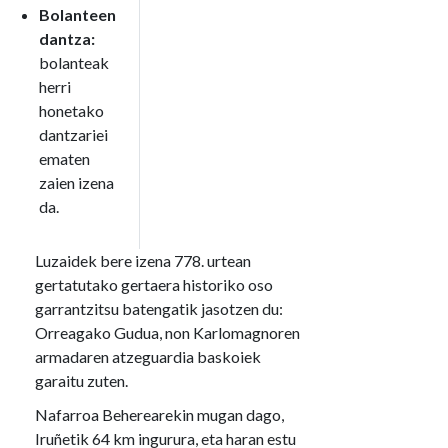
Bolanteen
dantza:
bolanteak
herri
honetako
dantzariei
ematen
zaien izena
da.
Luzaidek bere izena 778. urtean
gertatutako gertaera historiko oso
garrantzitsu batengatik jasotzen du:
Orreagako Gudua, non Karlomagnoren
armadaren atzeguardia baskoiek
garaitu zuten.
Nafarroa Beherearekin mugan dago,
Iruñetik 64 km ingurura, eta haran estu