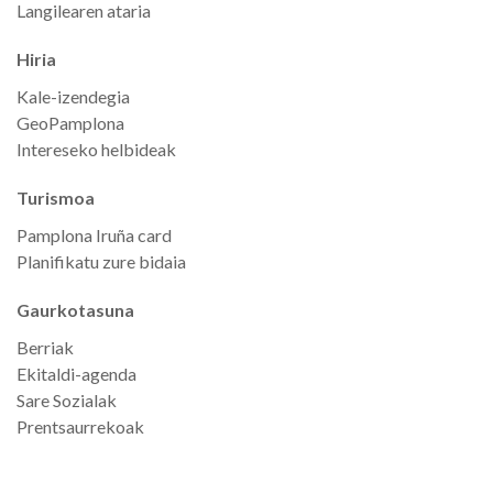
Langilearen ataria
Hiria
Kale-izendegia
GeoPamplona
Intereseko helbideak
Turismoa
Pamplona Iruña card
Planifikatu zure bidaia
Gaurkotasuna
Berriak
Ekitaldi-agenda
Sare Sozialak
Prentsaurrekoak