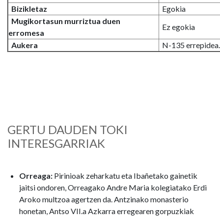
Bizikletaz
Egokia
Mugikortasun murriztua duen
Ez egokia
erromesa
Aukera
N-135 errepidea.
GERTU DAUDEN TOKI
INTERESGARRIAK
Orreaga:
Pirinioak zeharkatu eta Ibañetako gainetik
jaitsi ondoren, Orreagako Andre Maria kolegiatako Erdi
Aroko multzoa agertzen da. Antzinako monasterio
honetan, Antso VII.a Azkarra erregearen gorpuzkiak