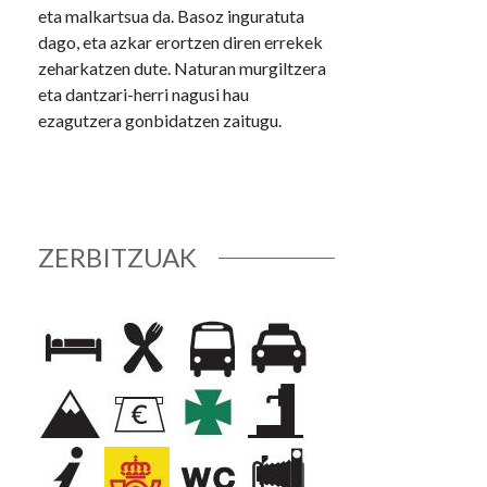
eta malkartsua da. Basoz inguratuta
dago, eta azkar erortzen diren errekek
zeharkatzen dute. Naturan murgiltzera
eta dantzari-herri nagusi hau
ezagutzera gonbidatzen zaitugu.
ZERBITZUAK