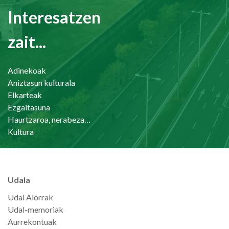
Interesatzen
zait...
Adinekoak
Aniztasun kulturala
Elkarteak
Ezgaitasuna
Haurtzaroa, nerabezaroa eta familia
Kultura
Udala
Udal Alorrak
Udal-memoriak
Aurrekontuak