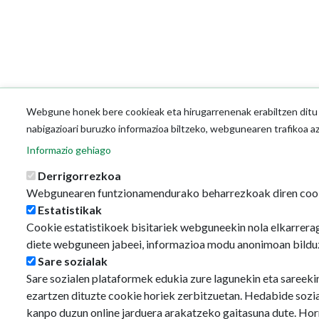
Webgune honek bere cookieak eta hirugarrenenak erabiltzen ditu o
nabigazioari buruzko informazioa biltzeko, webgunearen trafikoa a
Informazio gehiago
Derrigorrezkoa
Webgunearen funtzionamendurako beharrezkoak diren coo
Estatistikak
Cookie estatistikoek bisitariek webguneekin nola elkarrerag
diete webguneen jabeei, informazioa modu anonimoan bildu
Sare sozialak
Sare sozialen plataformek edukia zure lagunekin eta sareeki
ezartzen dituzte cookie horiek zerbitzuetan. Hedabide sozi
kanpo duzun online jarduera arakatzeko gaitasuna dute. Hor