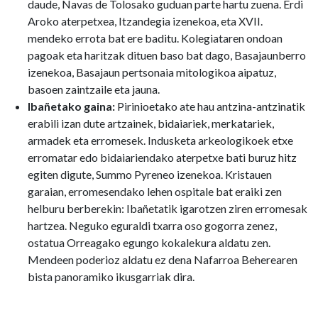
daude, Navas de Tolosako guduan parte hartu zuena. Erdi
Aroko aterpetxea, Itzandegia izenekoa, eta XVII.
mendeko errota bat ere baditu. Kolegiataren ondoan
pagoak eta haritzak dituen baso bat dago, Basajaunberro
izenekoa, Basajaun pertsonaia mitologikoa aipatuz,
basoen zaintzaile eta jauna.
Ibañetako gaina:
Pirinioetako ate hau antzina-antzinatik
erabili izan dute artzainek, bidaiariek, merkatariek,
armadek eta erromesek. Indusketa arkeologikoek etxe
erromatar edo bidaiariendako aterpetxe bati buruz hitz
egiten digute, Summo Pyreneo izenekoa. Kristauen
garaian, erromesendako lehen ospitale bat eraiki zen
helburu berberekin: Ibañetatik igarotzen ziren erromesak
hartzea. Neguko eguraldi txarra oso gogorra zenez,
ostatua Orreagako egungo kokalekura aldatu zen.
Mendeen poderioz aldatu ez dena Nafarroa Beherearen
bista panoramiko ikusgarriak dira.