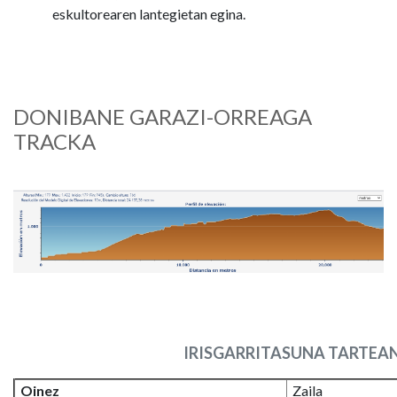
eskultorearen lantegietan egina.
DONIBANE GARAZI-ORREAGA
TRACKA
IRISGARRITASUNA TARTEA
Oinez
Zaila