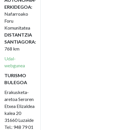
ERKIDEGOA:
Nafarroako
Foru
Komunitatea
DISTANTZIA
SANTIAGORA:
768 km
Udal-
webgunea
TURISMO
BULEGOA
Erakusketa-
aretoa Seroren
Etxea Elizaldea
kalea 20
31660 Luzaide
Tel.: 948 79 01