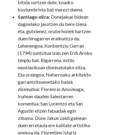
bitxia sortzen dute, koadro
kostumbrista bat merezi duena.
Santiago eliza:
Donejakue bidean
dagoelako jasotzen du bere izena
eta, gutxienez, orube honek hartzen
duen hirugarren eraikuntza da.
Lehenengoa, Konbentzio Gerran
(1794) suntsitua izan zen Erdi Aroko
tenplu bat. Bigarrena, estilo
neoklasikoan diseinatutako eliza.
Eta oraingoa, Nafarroako arkitekto
garrantzitsuenetako batek
diseinatua: Florencio Ansoleaga,
Iruñean dauden Salestarren
komentua, San Lorentzo eta San
Agustin elizen fatxadak egin
zituena. Done Jakue zaldi gainean
duen erretaula ere kalitate artistiko
onekoa da, Florentino Istúriz