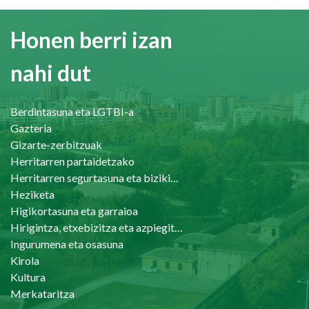
Honen berri izan
nahi dut
Berdintasuna eta LGTBI-a
Gazteria
Gizarte-zerbitzuak
Herritarren partaidetzako
Herritarren segurtasuna eta bizikidetasuna
Heziketa
Higikortasuna eta garraioa
Hirigintza, etxebizitza eta azpiegiturak
Ingurumena eta osasuna
Kirola
Kultura
Merkataritza