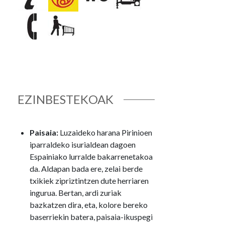
EZINBESTEKOAK
Paisaia:
Luzaideko harana Pirinioen
iparraldeko isurialdean dagoen
Espainiako lurralde bakarrenetakoa
da. Aldapan bada ere, zelai berde
txikiek zipriztintzen dute herriaren
ingurua. Bertan, ardi zuriak
bazkatzen dira, eta, kolore bereko
baserriekin batera, paisaia-ikuspegi