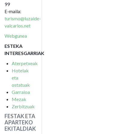
99
E-maila:
turismo@luzaide-
valcarlos.net
Webgunea
ESTEKA
INTERESGARRIAK
Aterpetxeak
Hotelak
eta
ostatuak
Garraioa
Mezak
Zerbitzuak
FESTAK ETA
APARTEKO
EKITALDIAK