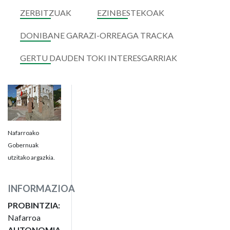
ZERBITZUAK
EZINBESTEKOAK
DONIBANE GARAZI-ORREAGA TRACKA
GERTU DAUDEN TOKI INTERESGARRIAK
Nafarroako
Gobernuak
utzitako argazkia.
INFORMAZIOA
PROBINTZIA:
Nafarroa
AUTONOMIA-