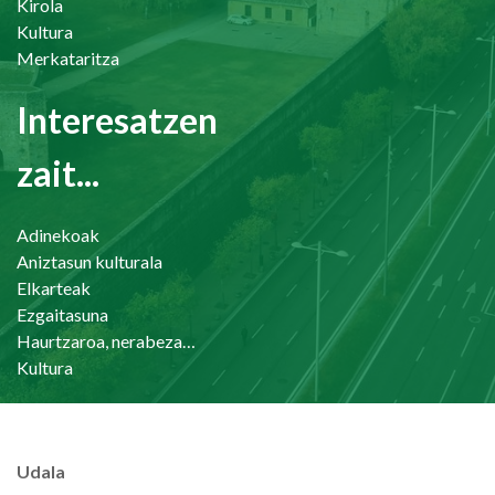
Kirola
Kultura
Merkataritza
Interesatzen
zait...
Adinekoak
Aniztasun kulturala
Elkarteak
Ezgaitasuna
Haurtzaroa, nerabezaroa eta familia
Kultura
Udala