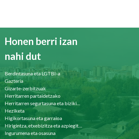
Honen berri izan
nahi dut
Berdintasuna eta LGTBI-a
Gazteria
Gizarte-zerbitzuak
Herritarren partaidetzako
Herritarren segurtasuna eta bizikidetasuna
Heziketa
Higikortasuna eta garraioa
Hirigintza, etxebizitza eta azpiegiturak
Ingurumena eta osasuna