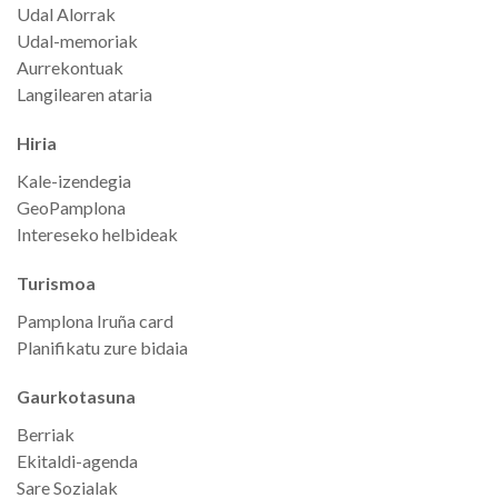
Udal Alorrak
Udal-memoriak
Aurrekontuak
Langilearen ataria
Hiria
Kale-izendegia
GeoPamplona
Intereseko helbideak
Turismoa
Pamplona Iruña card
Planifikatu zure bidaia
Gaurkotasuna
Berriak
Ekitaldi-agenda
Sare Sozialak