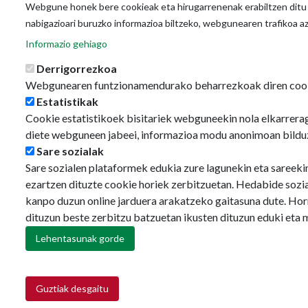
Webgune honek bere cookieak eta hirugarrenenak erabiltzen ditu o
nabigazioari buruzko informazioa biltzeko, webgunearen trafikoa a
Informazio gehiago
Derrigorrezkoa
Webgunearen funtzionamendurako beharrezkoak diren coo
Estatistikak
Cookie estatistikoek bisitariek webguneekin nola elkarrerag
diete webguneen jabeei, informazioa modu anonimoan bildu
Sare sozialak
Sare sozialen plataformek edukia zure lagunekin eta sareeki
ezartzen dituzte cookie horiek zerbitzuetan. Hedabide sozi
kanpo duzun online jarduera arakatzeko gaitasuna dute. Hor
dituzun beste zerbitzu batzuetan ikusten dituzun eduki eta 
Lehentasunak gorde
Guztiak desgaitu
Retirar consentimiento