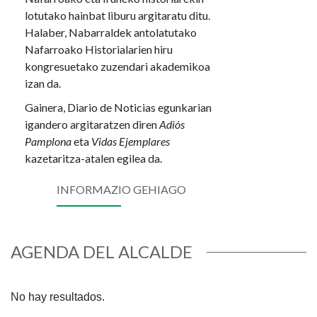
lotutako hainbat liburu argitaratu ditu.
Halaber, Nabarraldek antolatutako
Nafarroako Historialarien hiru
kongresuetako zuzendari akademikoa
izan da.
Gainera, Diario de Noticias egunkarian
igandero argitaratzen diren
Adiós
Pamplona
eta
Vidas Ejemplares
kazetaritza-atalen egilea da.
INFORMAZIO GEHIAGO
AGENDA DEL ALCALDE
No hay resultados.