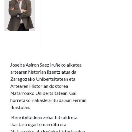
Joseba Asiron Saez Iruñeko alkatea
artearen historian lizentziatua da
Zaragozako Unibertsitatean eta
Artearen Historian doktorea
Nafarroako Unibertsitatean. Gai
horretako irakasle aritu da San Fermin
Ikastolan.
Bere ibilbidean zehar hitzaldi eta
ikastaro ugari eman ditu eta
Nafarroako eta Iruñeko historiarekin