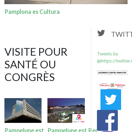
Pamplona es Cultura
TWIT
VISITE POUR
Tweets by
SANTÉ OU
@https://twitter
CONGRÈS
Imagen
Imagen
Pampelune est
Pampelune est Reunions