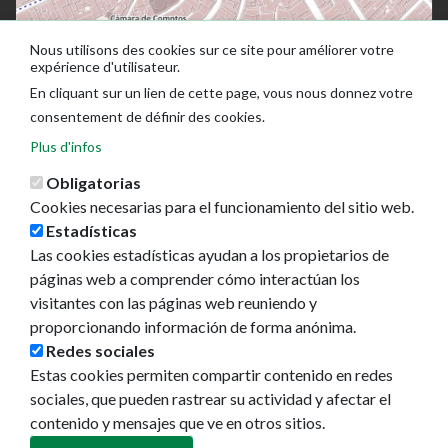
Nous utilisons des cookies sur ce site pour améliorer votre
expérience d'utilisateur.
En cliquant sur un lien de cette page, vous nous donnez votre
consentement de définir des cookies.
Plus d'infos
Obligatorias
Cookies necesarias para el funcionamiento del sitio web.
Estadísticas
Las cookies estadísticas ayudan a los propietarios de
Ayuntamiento de Pamplona
páginas web a comprender cómo interactúan los
Plaza Consistorial, s/n
visitantes con las páginas web reuniendo y
31001 - Pamplona
proporcionando información de forma anónima.
948 420 100
Redes sociales
pamplona@pamplona.es
Estas cookies permiten compartir contenido en redes
sociales, que pueden rastrear su actividad y afectar el
Footer
Aviso legal
contenido y mensajes que ve en otros sitios.
menu
Política de cookies