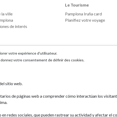
Le Tourisme
la ville
Pamplona Iruña card
mplona
Planifiez votre voyage
ones de interés
iorer votre expérience d'utilisateur.
us donnez votre consentement de définir des cookies.
Ayuntamiento d
el sitio web.
Plaza Consistoria
31001 - Pamplo
etarios de páginas web a comprender cómo interactúan los visitan
948 420 100
ima.
pamplona@pamp
n redes sociales, que pueden rastrear su actividad y afectar el co