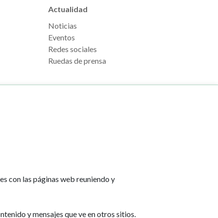
Actualidad
Noticias
Eventos
Redes sociales
Ruedas de prensa
e Pamplona
Footer
Aviso legal
l, s/n
menu
Política de cookies
na
Política de privacidad
tes con las páginas web reuniendo y
Accesibilidad
lona.es
Mapa web
ntenido y mensajes que ve en otros sitios.