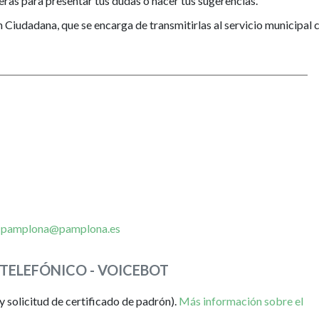
as para presentar tus dudas o hacer tus sugerencias.
n Ciudadana, que se encarga de transmitirlas al servicio municipal
s
pamplona@pamplona.es
 TELEFÓNICO - VOICEBOT
y solicitud de certificado de padrón).
Más información sobre el