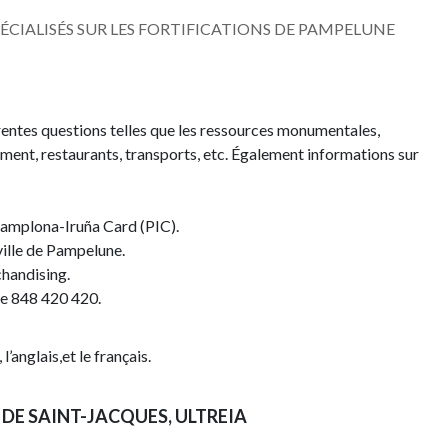
SPÉCIALISÉS SUR LES FORTIFICATIONS DE PAMPELUNE
rentes questions telles que les ressources monumentales,
gement, restaurants, transports, etc. Également informations sur
 Pamplona-Iruña Card (PIC).
 ville de Pampelune.
chandising.
re 848 420 420.
l’anglais,et le français.
DE SAINT-JACQUES, ULTREIA