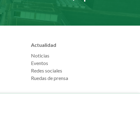
Actualidad
Noticias
Eventos
Redes sociales
Ruedas de prensa
e Pamplona
Footer
Aviso legal