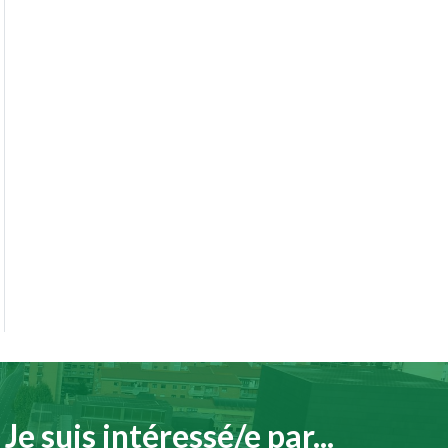
Je suis intéressé/e par...