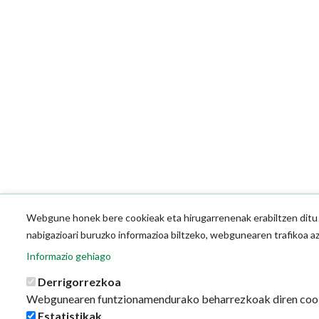
Webgune honek bere cookieak eta hirugarrenenak erabiltzen ditu o
nabigazioari buruzko informazioa biltzeko, webgunearen trafikoa a
Informazio gehiago
Derrigorrezkoa
Webgunearen funtzionamendurako beharrezkoak diren coo
Estatistikak