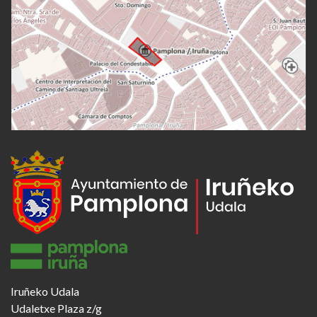
Iruñeko Udala
Udaletxe Plaza z/g