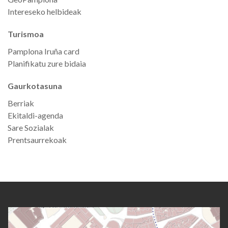
Intereseko helbideak
Turismoa
Pamplona Iruña card
Planifikatu zure bidaia
Gaurkotasuna
Berriak
Ekitaldi-agenda
Sare Sozialak
Prentsaurrekoak