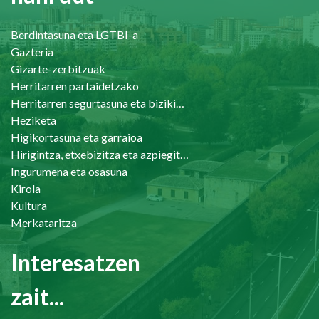
Berdintasuna eta LGTBI-a
Gazteria
Gizarte-zerbitzuak
Herritarren partaidetzako
Herritarren segurtasuna eta bizikidetasuna
Heziketa
Higikortasuna eta garraioa
Hirigintza, etxebizitza eta azpiegiturak
Ingurumena eta osasuna
Kirola
Kultura
Merkataritza
Interesatzen
zait...