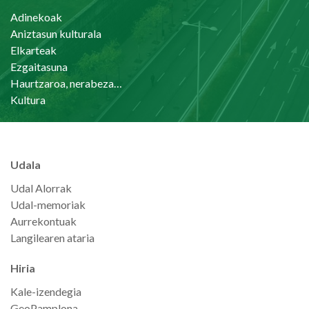
Adinekoak
Aniztasun kulturala
Elkarteak
Ezgaitasuna
Haurtzaroa, nerabezaroa eta familia
Kultura
Udala
Udal Alorrak
Udal-memoriak
Aurrekontuak
Langilearen ataria
Hiria
Kale-izendegia
GeoPamplona