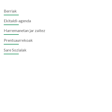
Berriak
Ekitaldi-agenda
Harremanetan jar zaitez
Prentsaurrekoak
Sare Sozialak