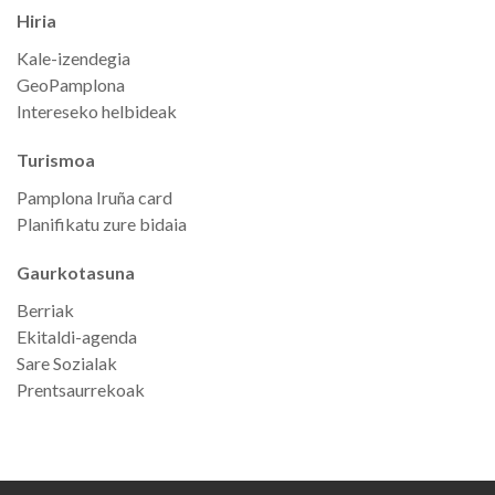
Hiria
Kale-izendegia
GeoPamplona
Intereseko helbideak
Turismoa
Pamplona Iruña card
Planifikatu zure bidaia
Gaurkotasuna
Berriak
Ekitaldi-agenda
Sare Sozialak
Prentsaurrekoak