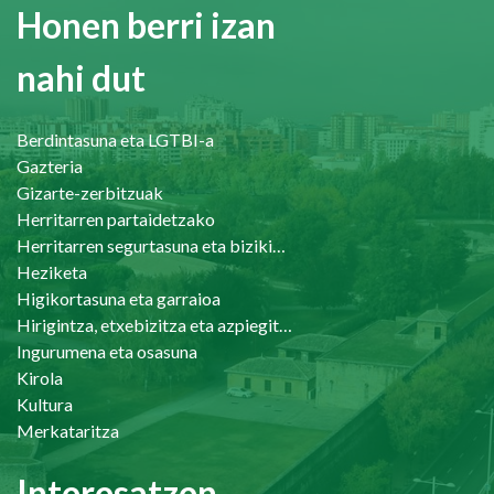
Honen berri izan
nahi dut
Berdintasuna eta LGTBI-a
Gazteria
Gizarte-zerbitzuak
Herritarren partaidetzako
Herritarren segurtasuna eta bizikidetasuna
Heziketa
Higikortasuna eta garraioa
Hirigintza, etxebizitza eta azpiegiturak
Ingurumena eta osasuna
Kirola
Kultura
Merkataritza
Interesatzen