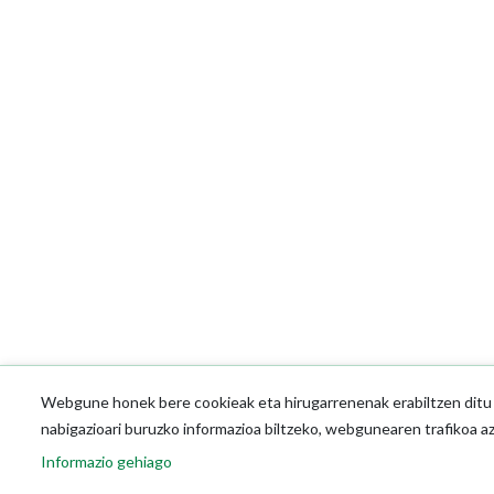
Webgune honek bere cookieak eta hirugarrenenak erabiltzen ditu o
nabigazioari buruzko informazioa biltzeko, webgunearen trafikoa a
Informazio gehiago