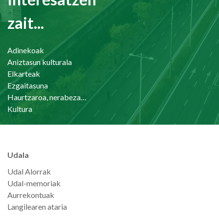
zait...
Adinekoak
Aniztasun kulturala
Elkarteak
Ezgaitasuna
Haurtzaroa, nerabezaroa eta familia
Kultura
Udala
Udal Alorrak
Udal-memoriak
Aurrekontuak
Langilearen ataria