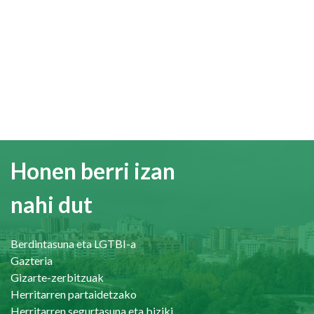
Honen berri izan
nahi dut
Berdintasuna eta LGTBI-a
Gazteria
Gizarte-zerbitzuak
Herritarren partaidetzako
Herritarren segurtasuna eta bizikidetasuna