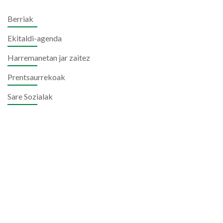
Berriak
Ekitaldi-agenda
Harremanetan jar zaitez
Prentsaurrekoak
Sare Sozialak