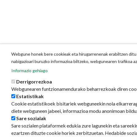
Webgune honek bere cookieak eta hirugarrenenak erabiltzen ditu o
nabigazioari buruzko informazioa biltzeko, webgunearen trafikoa a
Informazio gehiago
Derrigorrezkoa
Webgunearen funtzionamendurako beharrezkoak diren coo
Estatistikak
Cookie estatistikoek bisitariek webguneekin nola elkarrerag
diete webguneen jabeei, informazioa modu anonimoan bildu
Sare sozialak
Sare sozialen plataformek edukia zure lagunekin eta sareeki
ezartzen dituzte cookie horiek zerbitzuetan. Hedabide sozi