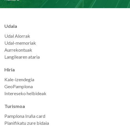
Udala
Udal Alorrak
Udal-memoriak
Aurrekontuak
Langilearen ataria
Hiria
Kale-izendegia
GeoPamplona
Intereseko helbideak
Turismoa
Pamplona Iruña card
Planifikatu zure bidaia