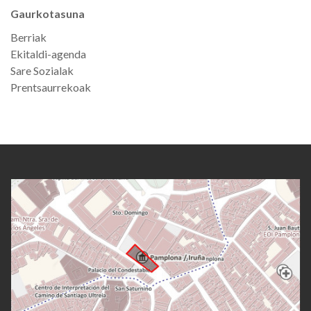
Gaurkotasuna
Berriak
Ekitaldi-agenda
Sare Sozialak
Prentsaurrekoak