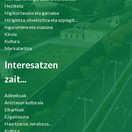
Heziketa
Higikortasuna eta garraioa
Hirigintza, etxebizitza eta azpiegiturak
Ingurumena eta osasuna
Kirola
Kultura
Merkataritza
Interesatzen
zait...
Adinekoak
Aniztasun kulturala
Elkarteak
Ezgaitasuna
Haurtzaroa, nerabezaroa eta familia
Kultura