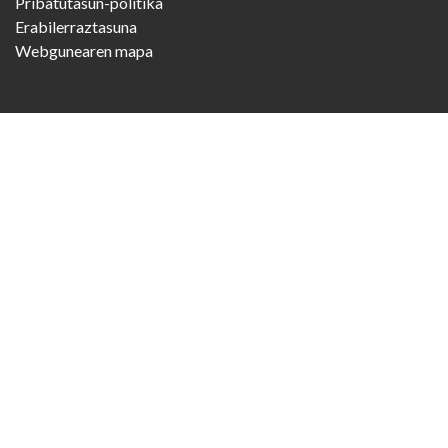
Pribatutasun-politika
Erabilerraztasuna
Webgunearen mapa