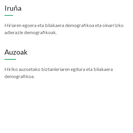
Iruña
Hiriaren egoera eta bilakaera demografikoa eta oinarrizko
adierazle demografikoak.
Auzoak
Hiriko auzoetako biztanleriaren egitura eta bilakaera
demografikoa.