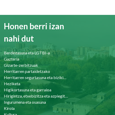
Honen berri izan
nahi dut
Berdintasuna eta LGTBI-a
Gazteria
Gizarte-zerbitzuak
Herritarren partaidetzako
Herritarren segurtasuna eta bizikidetasuna
Heziketa
Higikortasuna eta garraioa
Hirigintza, etxebizitza eta azpiegiturak
Ingurumena eta osasuna
Kirola
Kultura