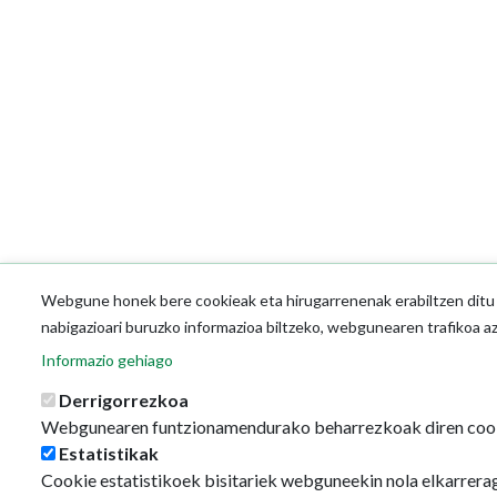
Webgune honek bere cookieak eta hirugarrenenak erabiltzen ditu o
nabigazioari buruzko informazioa biltzeko, webgunearen trafikoa a
Informazio gehiago
Derrigorrezkoa
Webgunearen funtzionamendurako beharrezkoak diren coo
Estatistikak
Cookie estatistikoek bisitariek webguneekin nola elkarrerag