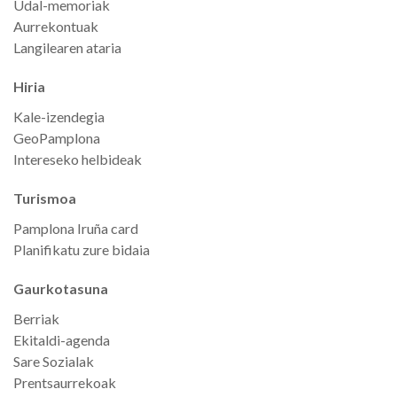
Udal-memoriak
Aurrekontuak
Langilearen ataria
Hiria
Kale-izendegia
GeoPamplona
Intereseko helbideak
Turismoa
Pamplona Iruña card
Planifikatu zure bidaia
Gaurkotasuna
Berriak
Ekitaldi-agenda
Sare Sozialak
Prentsaurrekoak