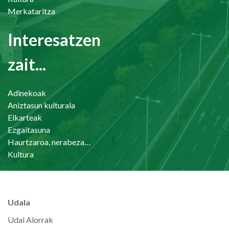
Merkataritza
Interesatzen
zait...
Adinekoak
Aniztasun kulturala
Elkarteak
Ezgaitasuna
Haurtzaroa, nerabezaroa eta familia
Kultura
Udala
Udal Alorrak