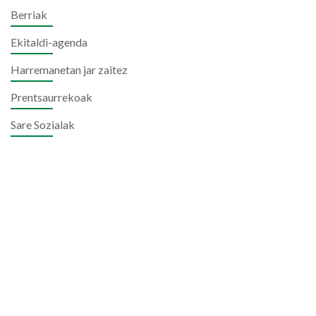
Berriak
Ekitaldi-agenda
Harremanetan jar zaitez
Prentsaurrekoak
Sare Sozialak