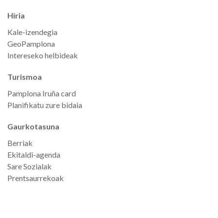
Hiria
Kale-izendegia
GeoPamplona
Intereseko helbideak
Turismoa
Pamplona Iruña card
Planifikatu zure bidaia
Gaurkotasuna
Berriak
Ekitaldi-agenda
Sare Sozialak
Prentsaurrekoak