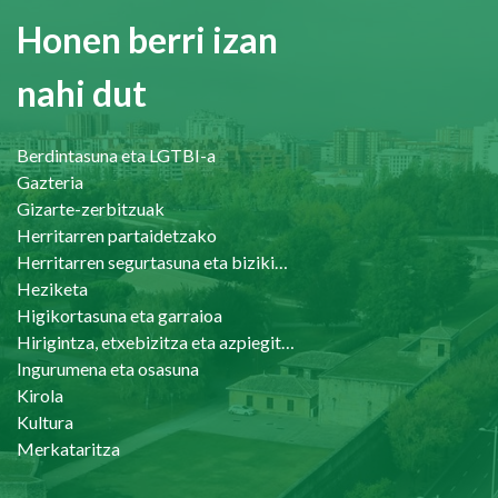
Honen berri izan
nahi dut
Berdintasuna eta LGTBI-a
Gazteria
Gizarte-zerbitzuak
Herritarren partaidetzako
Herritarren segurtasuna eta bizikidetasuna
Heziketa
Higikortasuna eta garraioa
Hirigintza, etxebizitza eta azpiegiturak
Ingurumena eta osasuna
Kirola
Kultura
Merkataritza