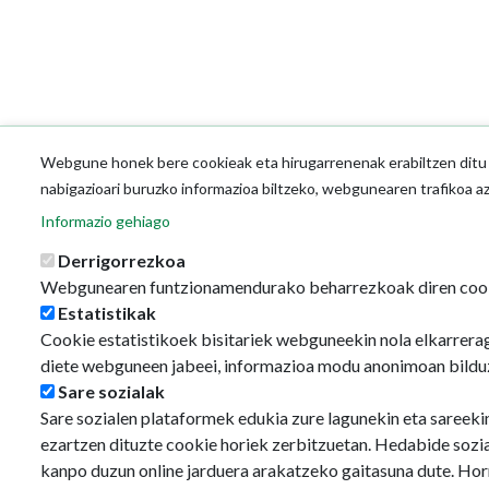
Webgune honek bere cookieak eta hirugarrenenak erabiltzen ditu o
nabigazioari buruzko informazioa biltzeko, webgunearen trafikoa a
Informazio gehiago
Derrigorrezkoa
Webgunearen funtzionamendurako beharrezkoak diren coo
Estatistikak
Cookie estatistikoek bisitariek webguneekin nola elkarrerag
diete webguneen jabeei, informazioa modu anonimoan bildu
Sare sozialak
Sare sozialen plataformek edukia zure lagunekin eta sareeki
ezartzen dituzte cookie horiek zerbitzuetan. Hedabide sozi
kanpo duzun online jarduera arakatzeko gaitasuna dute. Hor