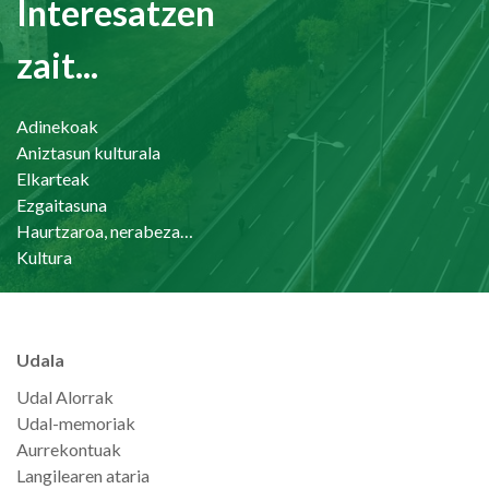
Interesatzen
zait...
Adinekoak
Aniztasun kulturala
Elkarteak
Ezgaitasuna
Haurtzaroa, nerabezaroa eta familia
Kultura
Udala
Udal Alorrak
Udal-memoriak
Aurrekontuak
Langilearen ataria