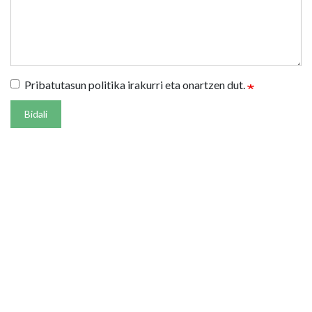
Pribatutasun politika irakurri eta onartzen dut.
Bidali