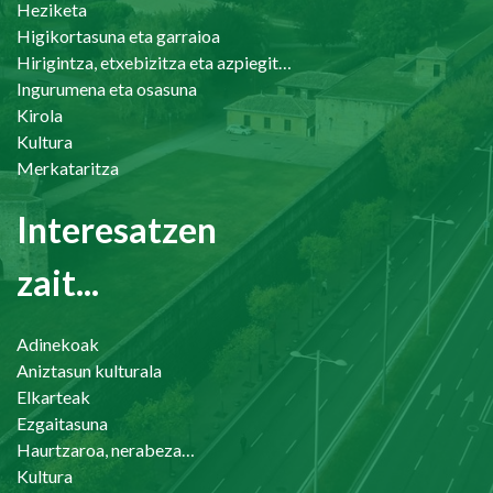
Heziketa
Higikortasuna eta garraioa
Hirigintza, etxebizitza eta azpiegiturak
Ingurumena eta osasuna
Kirola
Kultura
Merkataritza
Interesatzen
zait...
Adinekoak
Aniztasun kulturala
Elkarteak
Ezgaitasuna
Haurtzaroa, nerabezaroa eta familia
Kultura