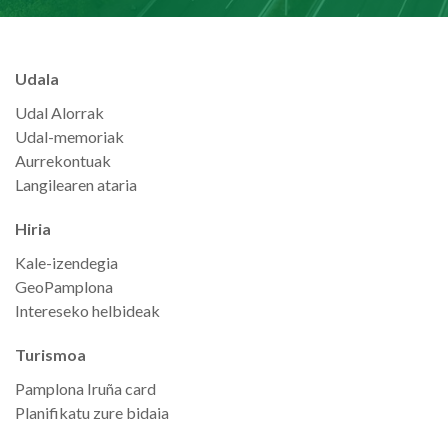
Udala
Udal Alorrak
Udal-memoriak
Aurrekontuak
Langilearen ataria
Hiria
Kale-izendegia
GeoPamplona
Intereseko helbideak
Turismoa
Pamplona Iruña card
Planifikatu zure bidaia