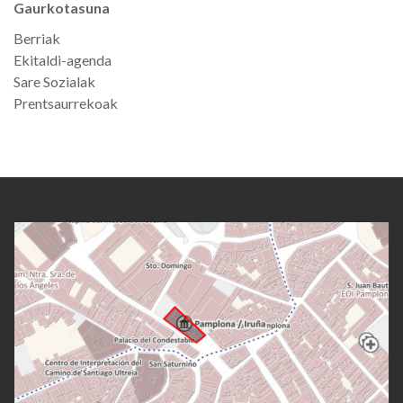
Gaurkotasuna
Berriak
Ekitaldi-agenda
Sare Sozialak
Prentsaurrekoak