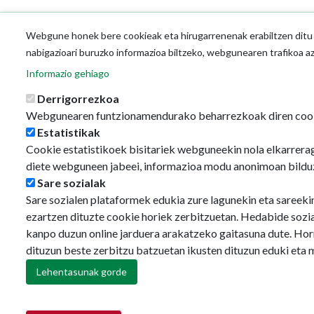
Webgune honek bere cookieak eta hirugarrenenak erabiltzen ditu o
nabigazioari buruzko informazioa biltzeko, webgunearen trafikoa a
Informazio gehiago
Derrigorrezkoa
Webgunearen funtzionamendurako beharrezkoak diren coo
Estatistikak
Cookie estatistikoek bisitariek webguneekin nola elkarrerag
diete webguneen jabeei, informazioa modu anonimoan bildu
Sare sozialak
Sare sozialen plataformek edukia zure lagunekin eta sareeki
ezartzen dituzte cookie horiek zerbitzuetan. Hedabide sozi
kanpo duzun online jarduera arakatzeko gaitasuna dute. Hor
dituzun beste zerbitzu batzuetan ikusten dituzun eduki eta 
Lehentasunak gorde