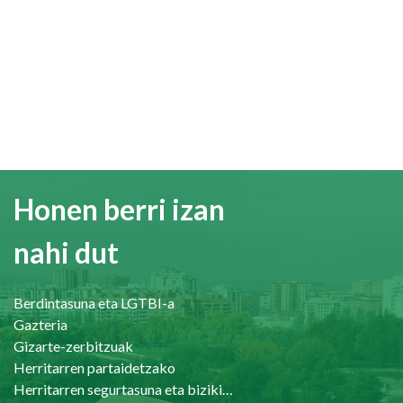
Honen berri izan
nahi dut
Berdintasuna eta LGTBI-a
Gazteria
Gizarte-zerbitzuak
Herritarren partaidetzako
Herritarren segurtasuna eta bizikidetasuna