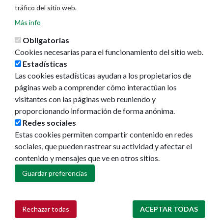
tráfico del sitio web.
Más info
Obligatorias
Cookies necesarias para el funcionamiento del sitio web.
Estadísticas
Las cookies estadísticas ayudan a los propietarios de
Ayuntamiento de Pamplona
páginas web a comprender cómo interactúan los
Plaza Consistorial, s/n
visitantes con las páginas web reuniendo y
31001 - Pamplona
proporcionando información de forma anónima.
948 420 100
Redes sociales
pamplona@pamplona.es
Estas cookies permiten compartir contenido en redes
sociales, que pueden rastrear su actividad y afectar el
Footer
Aviso legal
contenido y mensajes que ve en otros sitios.
menu
Política de cookies
Política de privacidad
Guardar preferencias
Accesibilidad
Mapa web
Rechazar todas
ACEPTAR TODAS
Retirar consentimiento