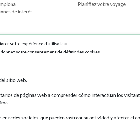
mplona
Planifiez votre voyage
ones de interés
iorer votre expérience d'utilisateur.
us donnez votre consentement de définir des cookies.
Ayuntamiento d
el sitio web.
Plaza Consistoria
31001 - Pamplo
etarios de páginas web a comprender cómo interactúan los visitan
948 420 100
ima.
pamplona@pamp
n redes sociales, que pueden rastrear su actividad y afectar el co