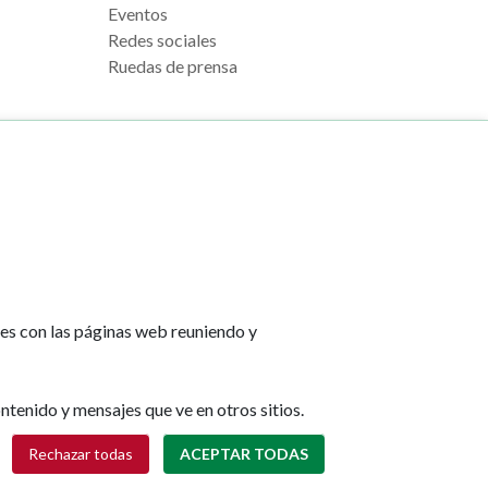
Eventos
Redes sociales
Ruedas de prensa
e Pamplona
Footer
Aviso legal
l, s/n
menu
Política de cookies
na
Política de privacidad
tes con las páginas web reuniendo y
Accesibilidad
lona.es
Mapa web
ntenido y mensajes que ve en otros sitios.
Retirar consentimiento
Rechazar todas
ACEPTAR TODAS