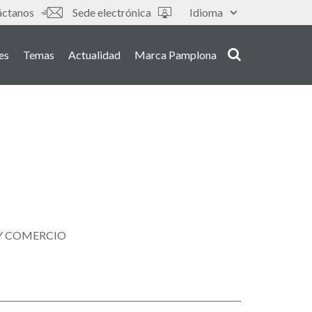
s
áctanos
Sede electrónica
Idioma
es
Temas
Actualidad
Marca Pamplona
OY COMERCIO