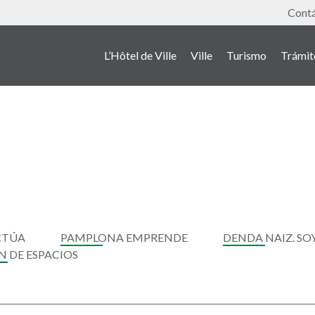
Outil
Cont
L’Hôtel de Ville
Ville
Turismo
Trámit
CTÚA
PAMPLONA EMPRENDE
DENDA NAIZ. S
N DE ESPACIOS