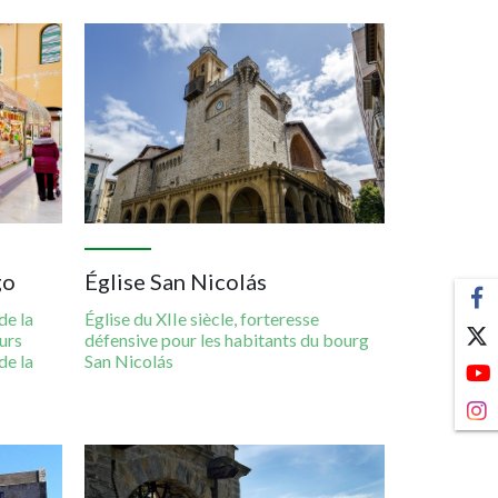
Imagen
go
Église San Nicolás
de la
Église du XIIe siècle, forteresse
urs
défensive pour les habitants du bourg
de la
San Nicolás
Imagen