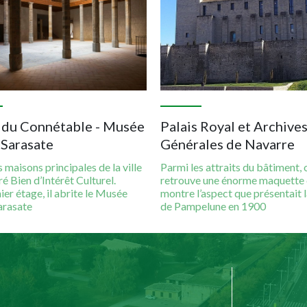
s du Connétable - Musée
Palais Royal et Archive
 Sarasate
Générales de Navarre
s maisons principales de la ville
Parmi les attraits du bâtiment, 
ré Bien d’Intérêt Culturel.
retrouve une énorme maquette 
er étage, il abrite le Musée
montre l’aspect que présentait la
arasate
de Pampelune en 1900