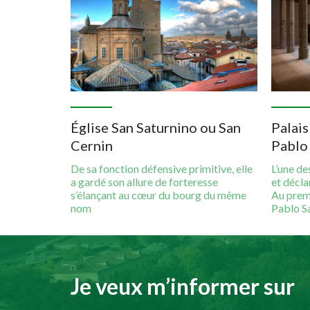
Église San Saturnino ou San
Palai
Cernin
Pablo
De sa fonction défensive primitive, elle
L’une de
a gardé son allure de forteresse
et décla
s’élançant au cœur du bourg du même
Au premi
nom
Pablo S
Je veux m’informer sur