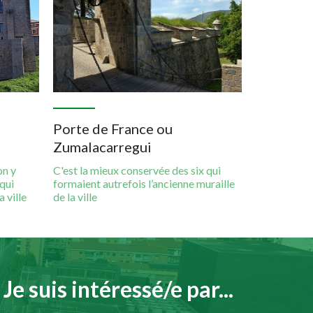
s
Porte de France ou
Zumalacarregui
on y
C'est la mieux conservée des six qui
qui
formaient autrefois l’ancienne muraille
 ville
de la ville
Je suis intéressé/e par...