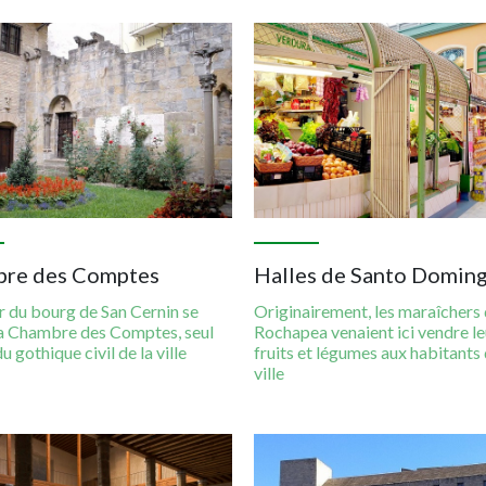
Imagen
re des Comptes
Halles de Santo Domin
r du bourg de San Cernin se
Originairement, les maraîchers 
la Chambre des Comptes, seul
Rochapea venaient ici vendre le
u gothique civil de la ville
fruits et légumes aux habitants 
ville
Imagen