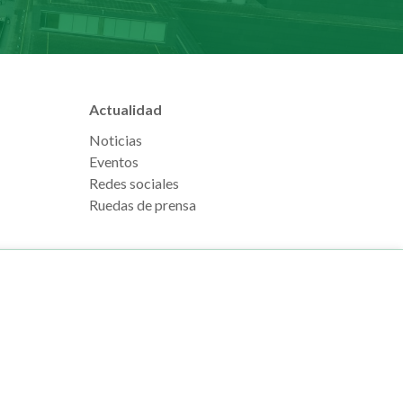
Actualidad
Noticias
Eventos
Redes sociales
Ruedas de prensa
e Pamplona
Footer
Aviso legal
l, s/n
menu
Política de cookies